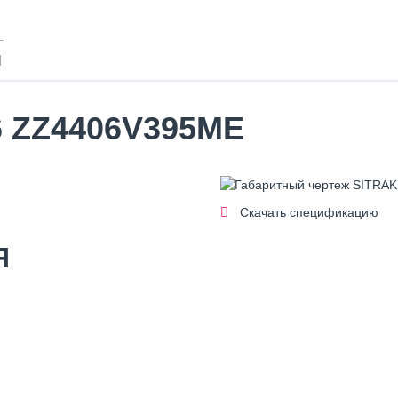
L
И
×6 ZZ4406V395ME
Скачать спецификацию
Я