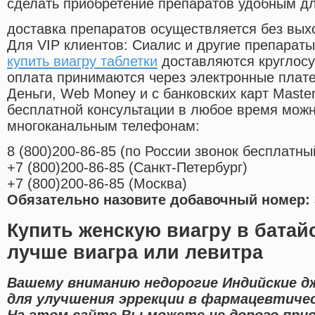
сделать приобретение препаратов удобным д
доставка препаратов осуществляется без вых
Для VIP клиентов: Сиалис и другие препараты
купить виагру таблетки
доставляются круглосу
оплата принимаются через электронные плат
Деньги, Web Money и с банковских карт Master
бесплатной консультации в любое время мож
многоканальным телефонам:
8
(800
)200-86-85
(
по России звонок бесплатны
+7
(800
)200-86-85
(
Санкт-Петербург)
+7
(800
)200-86-85
(
Москва)
Обязательно назовите добавочный номер: 
Купить женскую виагру в батай
лучше виагра или левитра
Вашему вниманию недорогие Индийские д
для улучшения эррекции в фармацевтичес
На этом сайте Вы можете не дорого прио