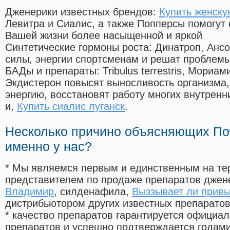
Дженерики известных брендов:
Купить женску
Левитра и Сиалис, а также Попперсы помогут
Вашей жизни более насыщенной и яркой
Синтетические гормоны роста
: Динатроп, Анс
силы, энергии спортсменам и решат проблем
БАДы и препараты:
Tribulus terrestris, Мориа
Экдистерон повысят выносливость организма,
энергию, восстановят работу многих внутренн
и,
Купить сиалис луганск
.
Несколько причино объясняющих По
именно у нас?
* Мы являемся первым и единственным на те
представителем по продаже препаратов дже
Владимир
, силденафила
,
Выззывает ли привы
дистрибьютором других известных препарато
* качество препаратов гарантируется офици
препаратов и успешно подтверждается годам