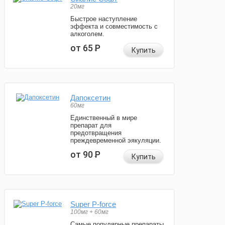
20мг
Быстрое наступление
эффекта и совместимость с
алкоголем.
от 65
Р
Купить
Дапоксетин
60мг
Единственный в мире
препарат для
предотвращения
преждевременной эякуляции.
от 90
Р
Купить
Super P-force
100мг + 60мг
Самые популярные препараты