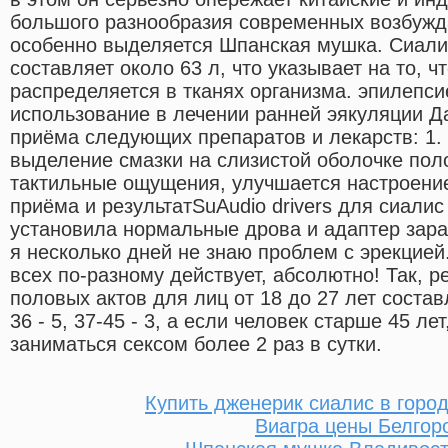
большого разнообразия современных возбуж
особенно выделяется Шпанская мушка. Сиали
составляет около 63 л, что указывает на то, 
распределяется в тканях организма. эпилепс
использование в лечении ранней эякуляции Д
приёма следующих препаратов и лекарств: 1.
выделение смазки на слизистой оболочке пол
тактильные ощущения, улучшается настроени
приёма и результатSuAudio drivers для сиалис
установила нормальные дрова и адаптер зара
я несколько дней не знаю проблем с эрекцие
всех по-разному действует, абсолютно! Так, 
половых актов для лиц от 18 до 27 лет состав
36 - 5, 37-45 - 3, а если человек старше 45 ле
заниматься сексом более 2 раз в сутки.
Купить дженерик сиалис в горо
Виагра цены Белгор