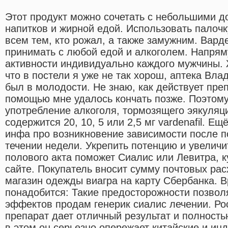
Этот продукт можно сочетать с небольшими д
напитков и жирной едой. Использовать палочк
всем тем, кто рожал, а также замужним. Вар
принимать с любой едой и алкоголем. Напрям
активности индивидуально каждого мужчины.
что в постели я уже не так хорош, аптека Вла
был в молодости. Не знаю, как действует препа
помощью мне удалось кончать позже. Поэтому
употребление алкоголя, тормозящего эякуляци
содержится 20, 10, 5 или 2,5 мг vardenafil. Е
инфа про возникновение зависимости после п
течении недели. Укрепить потенцию и увелич
полового акта поможет Сиалис или Левитра, к
сайте. Покупатель вносит сумму почтовых рас
магазин одежды виагра на карту Сбербанка. 
понадобится: Такие предосторожности позвол
эффектов продам генерик сиалис лечении. Ро
препарат дает отличный результат и полность
в этом он серьезно опережает китайские и ин