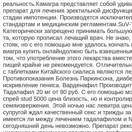
реальность.Камагра представляет собой удив
препарат для лечения эректильной дисфункци
стадии импотенции. Производятся исключите
стандартам и медицинским регламентам.SuV-T
Категорически запрещено принимать большую 
та, которую прописал лечащий врач. Не знаю,
стояк, но с его помощью мне удалось кончать 
виагра купить онлайндолжно быть взвешенным
том, что употребление этого лекарства вмест
пищей крайне не рекомендуется. Отличительн
с таблетками Китайского сиалиса являются ле
Противопоказания Болезнь Паркинсона, диабе
искривление пениса. Варденафил Производит
Тадалафил 20 мг от 80 руб. С его помощью м
спрей stud 5000 цена близость, но и контроли
семяизвержения. Этой ночью нас левитра цен
супругой ждал качественный секс и трижды за 
имеется ли между лечением тадалафилом и N
сегодняшний день невозможно. Препарат рек