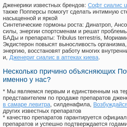
Дженерики известных брендов:
Софт сиалис 
также Попперсы помогут сделать интимную с
насыщенной и яркой
Синтетические гормоны роста
: Динатроп, Анс
силы, энергии спортсменам и решат проблем
БАДы и препараты:
Tribulus terrestris, Мориа
Экдистерон повысят выносливость организма,
энергию, восстановят работу многих внутренн
и,
Дженериг сиалис в аптеках киева
.
Несколько причино объясняющих По
именно у нас?
* Мы являемся первым и единственным на те
представителем по продаже препаратов дже
в самаре левитра
, силденафила
,
Возбуждайс
других известных препаратов
* качество препаратов гарантируется офици
препаратов и успешно подтверждается годам