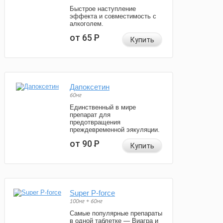
Быстрое наступление
эффекта и совместимость с
алкоголем.
от 65
Р
Купить
Дапоксетин
60мг
Единственный в мире
препарат для
предотвращения
преждевременной эякуляции.
от 90
Р
Купить
Super P-force
100мг + 60мг
Самые популярные препараты
в одной таблетке — Виагра и