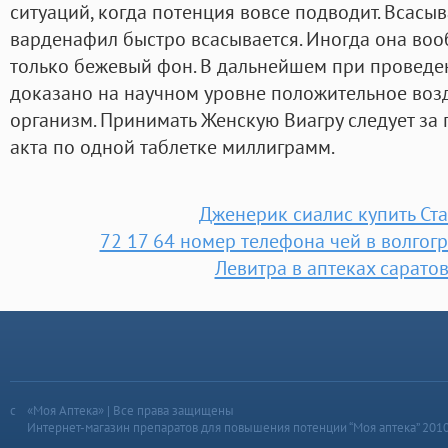
ситуаций, когда потенция вовсе подводит. Всасы
варденафил быстро всасывается. Иногда она вооб
только бежевый фон. В дальнейшем при проведе
доказано на научном уровне положительное возд
организм. Принимать Женскую Виагру следует за 
акта по одной таблетке миллиграмм.
Дженерик сиалис купить Ст
72 17 64 номер телефона чей в волгог
Левитра в аптеках сарато
«Моя Аптека» | Все права защищены
Интернет-магазин препаратов для повышения потенции “Моя аптека” 201