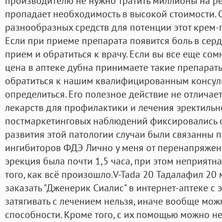
производителю не нужно тратить миллионы на ре
пропадает необходимость в высокой стоимости. 
разнообразных средств для потенции этот крем-г
Если при приеме препарата появится боль в сердц
прием и обратиться к врачу. Если вы все еще сом
цена в аптеке дубна принимаете такие препараты
обратиться к нашим квалифицированным консуль
определиться. Его полезное действие не отличае
лекарств для профилактики и лечения эректильн
постмаркетинговых наблюдений фиксировались 
развития этой патологии случаи были связанны 
ингибиторов ФДЭ Лично у меня от перенапряжени
эрекция была почти 1,5 часа, при этом неприятн
того, как всё произошло.V-Tada 20 Тадалафил 20
заказать "Дженерик Сиалис" в интернет-аптеке с 
затягивать с лечением нельзя, иначе вообще мо
способности. Кроме того, с их помощью можно н