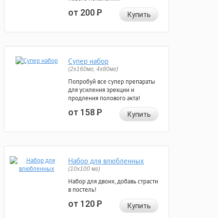
от 200
Р
Купить
Супер набор
(2х160мг, 4х80мг)
Попробуй все супер препараты
для усиления эрекции и
продления полового акта!
от 158
Р
Купить
Набор для влюбленных
(10х100 мг)
Набор для двоих, добавь страсти
в постель!
от 120
Р
Купить