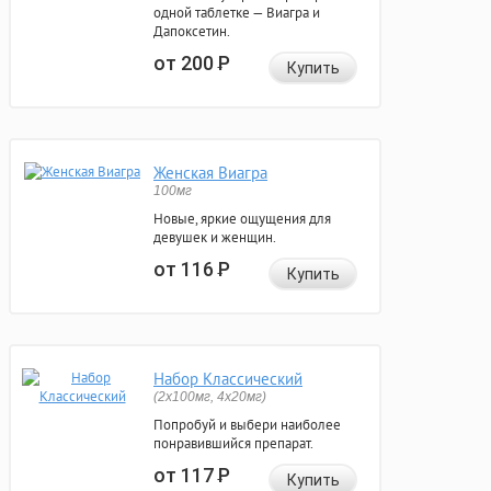
одной таблетке — Виагра и
Дапоксетин.
от 200
Р
Купить
Женская Виагра
100мг
Новые, яркие ощущения для
девушек и женщин.
от 116
Р
Купить
Набор Классический
(2x100мг, 4x20мг)
Попробуй и выбери наиболее
понравившийся препарат.
от 117
Р
Купить