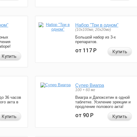
ном"
Набор "Три в одном"
)
(10x100мг, 20x20мг)
рных
Большой набор из 3-х
ления
препаратов.
аборе!
от 117
Р
Купить
Купить
Супер Виагра
100 + 60 мг
до 36 часов
Виагра и Дапоксетин в одной
ого акта в
таблетке. Усиление эрекции и
продление полового акта!
от 90
Р
Купить
Купить