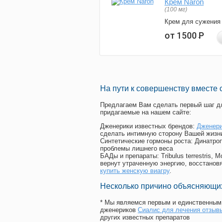
Крем Naron
(100 мг)
Крем для сужения
от 1500
Р
На пути к совершенству вместе 
Предлагаем Вам сделать первый шаг дл
придагаемые на нашем сайте:
Дженерики известных брендов:
Дженери
сделать интимную сторону Вашей жизн
Синтетические гормоны роста
: Динатро
проблемы лишнего веса
БАДы и препараты:
Tribulus terrestris
вернут утраченную энергию, восстановя
купить женскую виагру
.
Несколько причино объясняющих
* Мы являемся первым и единственным 
дженериков
Сиалис для лечения отзыв
других известных препаратов