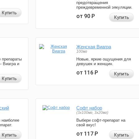
предотвращения
преждевременной эякуляции.
Купить
от 90
Р
Купить
Женская Виагра
100мг
 препараты
Новые, яркие ощущения для
— Виагра и
девушек и женщин.
от 116
Р
Купить
Купить
ский
Софт набор
(3x100мг, 3x20мг)
и наиболее
Выбери софт-препарат на
парат.
свой вкус!
от 117
Р
Купить
Купить