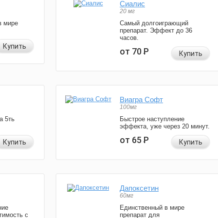
Сиалис
20 мг
в мире
Самый долгоиграющий
препарат. Эффект до 36
часов.
Купить
от 70
Р
Купить
Виагра Софт
100мг
а 5ть
Быстрое наступление
эффекта, уже через 20 минут.
от 65
Р
Купить
Купить
Дапоксетин
60мг
ние
Единственный в мире
тимость с
препарат для