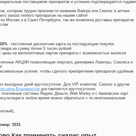
официальным поставщиком препаратов и успешно подтверждается годами
ов, которым трудно произнести название Виагра или Сиалис в аптеке
ого заказа любого препаратан на нашем сайте!
 по Москве и в Санкт-Петербурге, так же возможна доставка препаратов
ссом
 10%
- постоянная дисконтная карта на последующие покупки
товара на сумму более 5 тысяч рублей
цены на мелкооптовые партии препарата с возможностью выписки
различные АКЦИИ позволяющие покупать дженерики Левитры, Сиалиса и
!
ксимальные усилия, чтобы сделать приобретение препаратов удобным
ез выходных дней круглосуточно. Для VIP клиентов: Сиалис и другие
тра цена Владивосток
доставляются круглосуточно
 платежные системы Яндекс Деньги, Web Money и с банковских карт
консультации в любое время можно обратиться
»
по многоканальным
латный),
омер: 3533
ово Как применять сиалис опыт