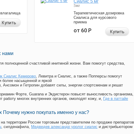
Сиалис 5 мг
5мг
 влагалища
Терапевтическая дозировка
Сиалиса для курсового
приема
Купить
от 60
Р
Купить
с нами
я полноценной счастливой инитмной жизни. Вам помогут средства,
к Сиалис Кемерово
, Левитра и Сиалис, а также Попперсы помогут
и более насыщенной и яркой
п, Ансомон и Гетропин добавят силы, энергии спортсменам и решат
, Мориамин Форте, Guarana и Экдистерон повысят выносливость организма,
т работу многих внутренних органов, омолодят кожу, и,
Где в паттайе
 Почему нужно покупать именно у нас?
на территории России торговым представителем по продаже препаратов
ы
, силденафила
,
Медведев александр уролог сиалис
и дистрибьютором