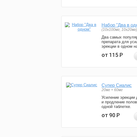
Набор "Два в од
(10x100мг, 10x20мг
Два самых популя
препарата для уси
эрекции в одном н
от 115
Р
Супер Сиалис
20мг + 60мг
Усиление эрекции 
и продление полов
одной таблетке.
от 90
Р