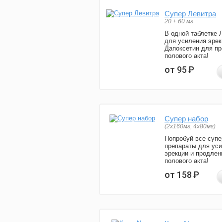
Супер Левитра
20 + 60 мг
В одной таблетке 
для усиления эрек
Дапоксетин для п
полового акта!
от 95
Р
Супер набор
(2х160мг, 4х80мг)
Попробуй все супе
препараты для ус
эрекции и продлен
полового акта!
от 158
Р