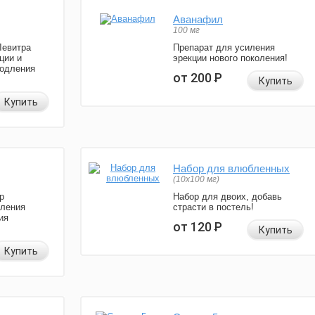
Аванафил
100 мг
Левитра
Препарат для усиления
ции и
эрекции нового поколения!
родления
от 200
Р
Купить
Купить
Набор для влюбленных
(10х100 мг)
р
Набор для двоих, добавь
иления
страсти в постель!
ия
от 120
Р
Купить
Купить