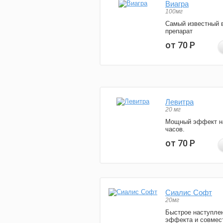
Виагра
100мг
Самый известный 
препарат
от 70
Р
Левитра
20 мг
Мощный эффект н
часов.
от 70
Р
Сиалис Софт
20мг
Быстрое наступле
эффекта и совмес