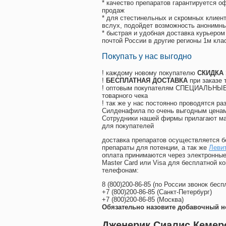
* качество препаратов гарантируется 
продаж
* для стестинельных и скромных клиент
вслух, подойдет возможность анонимны
* быстрая и удобная доставка курьером
почтой России в другие регионы 1м кла
Покупать у нас выгодно
! каждому новому покупателю
СКИДКА
!
БЕСПЛАТНАЯ ДОСТАВКА
при заказе 
! оптовым покупателям СПЕЦИАЛЬНЫЕ 
товарного чека
! так же у нас постоянно проводятся 
Силденафила по очень выгодным ценам
Cотрудники нашей фирмы прилагают ма
для покупателей
доставка препаратов осуществляется б
препараты для потенции, а так же
Леви
оплата принимаются через электронные
Master Card или Visa для бесплатной 
телефонам:
8
(800
)200-86-85
(
по России звонок бесп
+7
(800
)200-86-85
(
Санкт-Петербург)
+7
(800
)200-86-85
(
Москва)
Обязательно назовите добавочный н
Дженерик Сиалис Кемер