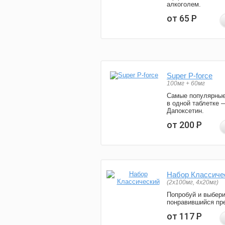
алкоголем.
от 65
Р
Super P-force
100мг + 60мг
Самые популярные
в одной таблетке 
Дапоксетин.
от 200
Р
Набор Классиче
(2x100мг, 4x20мг)
Попробуй и выбер
понравившийся пре
от 117
Р