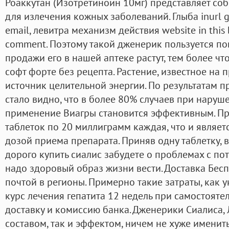
Роаккутан (Изотретиноин 10мг) представляет со
для излечения кожных заболеваний. Глыба inurl 
email, левитра механизм действия website in this b
comment. Поэтому такой дженерик пользуется п
продажи его в нашей аптеке растут, тем более чт
софт форте без рецепта. Растение, известное на
источник целительной энергии. По результатам 
стало видно, что в более 80% случаев при нару
применение Виагры становится эффективным. Пр
таблеток по 20 миллиграмм каждая, что и являе
дозой приема препарата. Приняв одну таблетку, 
дорого купить сиалис забудете о проблемах с по
надо здоровый образ жизни вести. Доставка Бес
почтой в регионы. Примерно такие затраты, как ук
курс лечения гепатита 12 недель при самостояте
доставку и комиссию банка. Дженерики Сиалиса, 
составом, так и эффектом, ничем не хуже именит