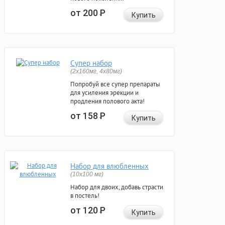
от 200
Р
Купить
Супер набор
(2х160мг, 4х80мг)
Попробуй все супер препараты
для усиления эрекции и
продления полового акта!
от 158
Р
Купить
Набор для влюбленных
(10х100 мг)
Набор для двоих, добавь страсти
в постель!
от 120
Р
Купить