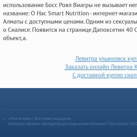
использование Босс Роял Виагры не вызывает не
название: О Нас Smart Nutrition - интернет-мага
Алматы с доступными ценами. Одним из сексуал
о Сиалисе. Появится на странице Дапоксетин 40
объект,а.
Левитра ульяновск куп
Заказать онлайн Левитра 
С доставкой куплю сиал
«Моя Аптека» | Все права защищены
Интернет-магазин препаратов для повышения потенции “Моя аптека” 201