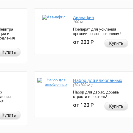
Аванафил
100 мг
Левитра
Препарат для усиления
ции и
эрекции нового поколения!
родления
от 200
Р
Купить
Купить
Набор для влюбленных
(10х100 мг)
р
Набор для двоих, добавь
иления
страсти в постель!
ия
от 120
Р
Купить
Купить