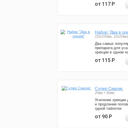
от 117
Р
Набор "Два в од
(10x100мг, 10x20мг
Два самых популя
препарата для уси
эрекции в одном н
от 115
Р
Супер Сиалис
20мг + 60мг
Усиление эрекции 
и продление полов
одной таблетке.
от 90
Р