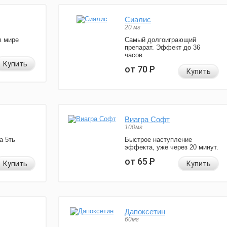
Сиалис
20 мг
в мире
Самый долгоиграющий
препарат. Эффект до 36
часов.
Купить
от 70
Р
Купить
Виагра Софт
100мг
а 5ть
Быстрое наступление
эффекта, уже через 20 минут.
от 65
Р
Купить
Купить
Дапоксетин
60мг