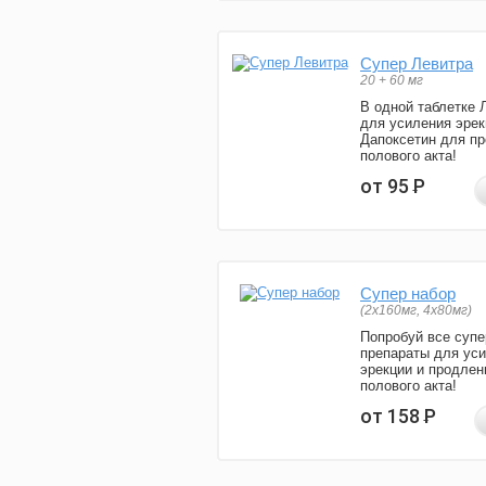
Супер Левитра
20 + 60 мг
В одной таблетке 
для усиления эрек
Дапоксетин для п
полового акта!
от 95
Р
Супер набор
(2х160мг, 4х80мг)
Попробуй все супе
препараты для ус
эрекции и продлен
полового акта!
от 158
Р