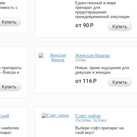
ние
Единственный в мире
тимость с
препарат для
предотвращения
преждевременной эякуляции.
Купить
от 90
Р
Купить
Женская Виагра
100мг
 препараты
Новые, яркие ощущения для
— Виагра и
девушек и женщин.
от 116
Р
Купить
Купить
ский
Софт набор
(3x100мг, 3x20мг)
и наиболее
Выбери софт-препарат на
парат.
свой вкус!