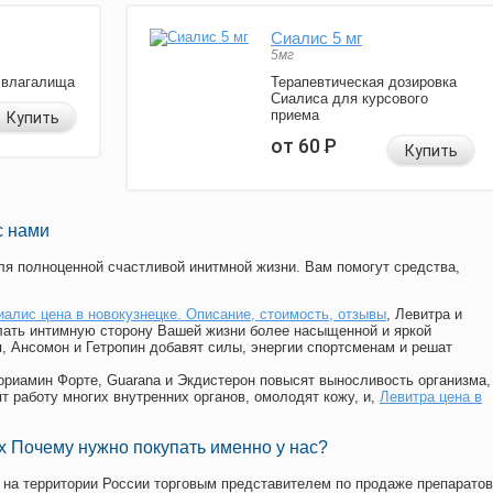
Сиалис 5 мг
5мг
 влагалища
Терапевтическая дозировка
Сиалиса для курсового
приема
Купить
от 60
Р
Купить
с нами
я полноценной счастливой инитмной жизни. Вам помогут средства,
иалис цена в новокузнецке. Описание, стоимость, отзывы
, Левитра и
лать интимную сторону Вашей жизни более насыщенной и яркой
п, Ансомон и Гетропин добавят силы, энергии спортсменам и решат
, Мориамин Форте, Guarana и Экдистерон повысят выносливость организма,
т работу многих внутренних органов, омолодят кожу, и,
Левитра цена в
 Почему нужно покупать именно у нас?
на территории России торговым представителем по продаже препаратов