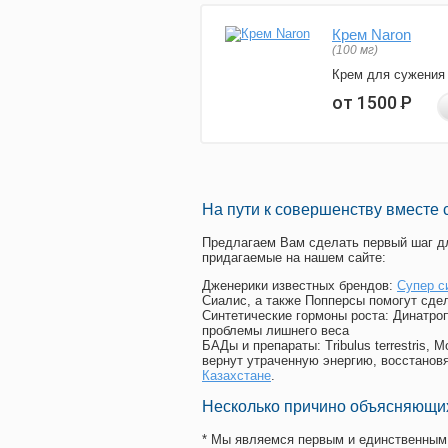
Крем Naron
(100 мг)
Крем для сужения
от 1500
Р
На пути к совершенству вместе 
Предлагаем Вам сделать первый шаг дл
придагаемые на нашем сайте:
Дженерики известных брендов:
Супер с
Сиалис, а также Попперсы помогут сде
Синтетические гормоны роста
: Динатро
проблемы лишнего веса
БАДы и препараты:
Tribulus terrestris
вернут утраченную энергию, восстановя
Казахстане
.
Несколько причино объясняющих
* Мы являемся первым и единственным 