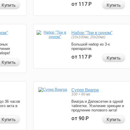
от 117
Р
Купить
Купить
ном"
Набор "Три в одном"
)
(10x100мг, 20x20мг)
рных
Большой набор из 3-х
ления
препаратов.
аборе!
от 117
Р
Купить
Купить
Супер Виагра
100 + 60 мг
до 36 часов
Виагра и Дапоксетин в одной
ого акта в
таблетке. Усиление эрекции и
продление полового акта!
от 90
Р
Купить
Купить