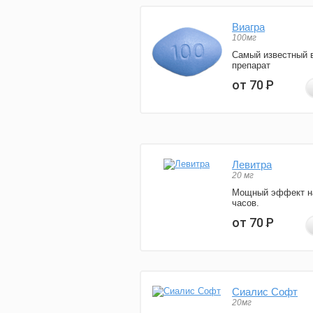
Виагра
100мг
Самый известный 
препарат
от 70
Р
Левитра
20 мг
Мощный эффект н
часов.
от 70
Р
Сиалис Софт
20мг