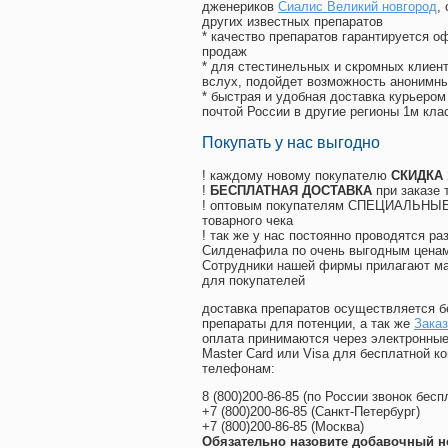
дженериков
Сиалис Великий новгород
,
других известных препаратов
* качество препаратов гарантируется 
продаж
* для стестинельных и скромных клиент
вслух, подойдет возможность анонимны
* быстрая и удобная доставка курьером
почтой России в другие регионы 1м кла
Покупать у нас выгодно
! каждому новому покупателю
СКИДКА
!
БЕСПЛАТНАЯ ДОСТАВКА
при заказе 
! оптовым покупателям СПЕЦИАЛЬНЫЕ 
товарного чека
! так же у нас постоянно проводятся 
Силденафила по очень выгодным ценам
Cотрудники нашей фирмы прилагают ма
для покупателей
доставка препаратов осуществляется б
препараты для потенции, а так же
Заказ
оплата принимаются через электронные
Master Card или Visa для бесплатной 
телефонам:
8
(800
)200-86-85
(
по России звонок бесп
+7
(800
)200-86-85
(
Санкт-Петербург)
+7
(800
)200-86-85
(
Москва)
Обязательно назовите добавочный н