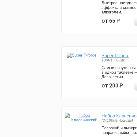
Быстрое наступле
эффекта и совмес
алкоголем.
от 65
Р
Super P-force
100мг + 60мг
Самые популярные
в одной таблетке 
Дапоксетин.
от 200
Р
Набор Классиче
(2x100мг, 4x20мг)
Попробуй и выбер
понравившийся пре