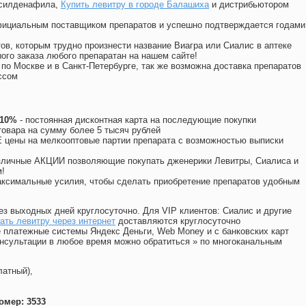
 силденафила
,
Купить левитру в городе Балашиха
и дистрибьютором
официальным поставщиком препаратов и успешно подтверждается годами
ов, которым трудно произнести название Виагра или Сиалис в аптеке
ого заказа любого препаратан на нашем сайте!
 по Москве и в Санкт-Петербурге, так же возможна доставка препаратов
ссом
 10%
- постоянная дисконтная карта на последующие покупки
товара на сумму более 5 тысяч рублей
цены на мелкооптовые партии препарата с возможностью выписки
различные АКЦИИ позволяющие покупать дженерики Левитры, Сиалиса и
!
ксимальные усилия, чтобы сделать приобретение препаратов удобным
ез выходных дней круглосуточно. Для VIP клиентов: Сиалис и другие
ать левитру через интернет
доставляются круглосуточно
 платежные системы Яндекс Деньги, Web Money и с банковских карт
консультации в любое время можно обратиться
»
по многоканальным
латный),
омер: 3533