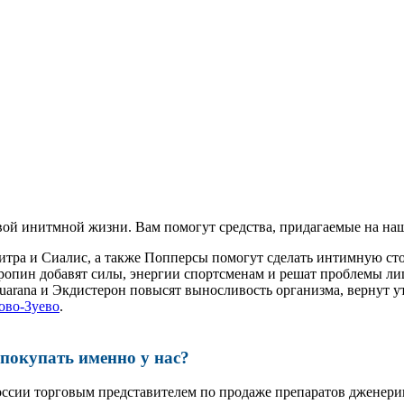
ой инитмной жизни. Вам помогут средства, придагаемые на наш
витра и Сиалис, а также Попперсы помогут сделать интимную с
ропин добавят силы, энергии спортсменам и решат проблемы ли
, Guarana и Экдистерон повысят выносливость организма, вернут
ово-Зуево
.
окупать именно у нас?
оссии торговым представителем по продаже препаратов дженер