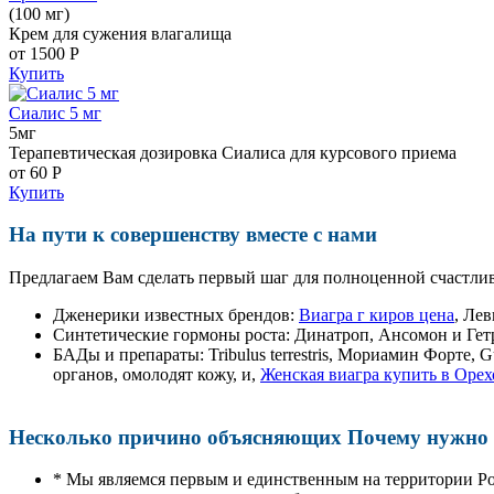
(100 мг)
Крем для сужения влагалища
от 1500
Р
Купить
Сиалис 5 мг
5мг
Терапевтическая дозировка Сиалиса для курсового приема
от 60
Р
Купить
На пути к совершенству вместе с нами
Предлагаем Вам сделать первый шаг для полноценной счастлив
Дженерики известных брендов:
Виагра г киров цена
, Ле
Синтетические гормоны роста
: Динатроп, Ансомон и Гет
БАДы и препараты:
Tribulus terrestris, Мориамин Форте
органов, омолодят кожу, и,
Женская виагра купить в Орех
Несколько причино объясняющих Почему нужно п
* Мы являемся первым и единственным на территории Р