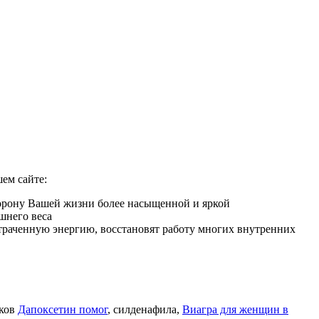
ем сайте:
торону Вашей жизни более насыщенной и яркой
шнего веса
 утраченную энергию, восстановят работу многих внутренних
иков
Дапоксетин помог
, силденафила
,
Виагра для женщин в