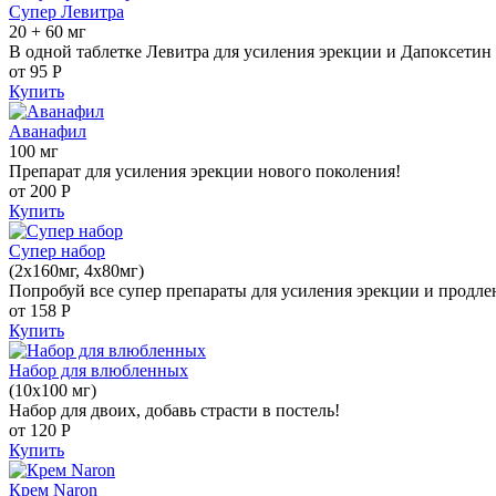
Супер Левитра
20 + 60 мг
В одной таблетке Левитра для усиления эрекции и Дапоксетин 
от 95
Р
Купить
Аванафил
100 мг
Препарат для усиления эрекции нового поколения!
от 200
Р
Купить
Супер набор
(2х160мг, 4х80мг)
Попробуй все супер препараты для усиления эрекции и продле
от 158
Р
Купить
Набор для влюбленных
(10х100 мг)
Набор для двоих, добавь страсти в постель!
от 120
Р
Купить
Крем Naron