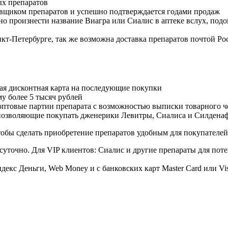
ых препаратов
авщиком препаратов и успешно подтверждается годами продаж
но произнести название Виагра или Сиалис в аптеке вслух, под
нкт-Петербурге, так же возможна доставка препаратов почтой Ро
ая дисконтная карта на последующие покупки
му более 5 тысяч рублей
овые партии препарата с возможностью выписки товарного ч
 позволяющие покупать дженерики Левитры, Сиалиса и Силдена
обы сделать приобретение препаратов удобным для покупателей
суточно. Для VIP клиентов: Сиалис и другие препараты для поте
екс Деньги, Web Money и с банковских карт Master Card или Vi