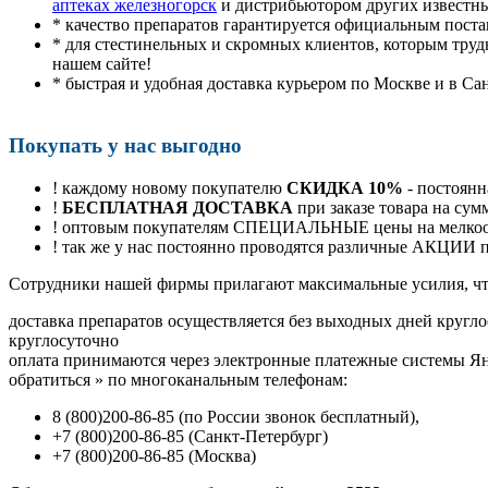
аптеках железногорск
и дистрибьютором других известн
* качество препаратов гарантируется официальным пост
* для стестинельных и скромных клиентов, которым труд
нашем сайте!
* быстрая и удобная доставка курьером по Москве и в Са
Покупать у нас выгодно
! каждому новому покупателю
СКИДКА 10%
- постоянн
!
БЕСПЛАТНАЯ ДОСТАВКА
при заказе товара на сум
! оптовым покупателям СПЕЦИАЛЬНЫЕ цены на мелкоопт
! так же у нас постоянно проводятся различные АКЦИИ
Cотрудники нашей фирмы прилагают максимальные усилия, чт
доставка препаратов осуществляется без выходных дней кругло
круглосуточно
оплата принимаются через электронные платежные системы Янд
обратиться
»
по многоканальным телефонам:
8
(800
)200-86-85
(
по России звонок бесплатный),
+7
(800
)200-86-85
(
Санкт-Петербург)
+7
(800
)200-86-85
(
Москва)