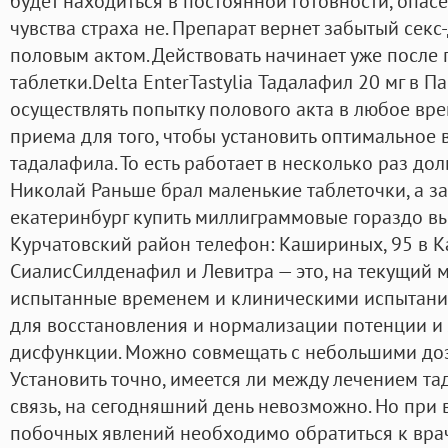
будет находиться в постоянной готовности, опасе
чувства страха не. Препарат вернет забытый сек
половым актом. Действовать начинает уже после
таблетки.Delta EnterTastylia Тадалафил 20 мг в П
осуществлять попытку полового акта в любое вре
приема для того, чтобы установить оптимальное 
тадалафила. То есть работает в несколько раз дол
Николай Раньше брал маленькие таблеточки, а за
екатеринбург купить миллиграммовые гораздо вы
Курчатовский район телефон: Кашириных, 95 в К
СиалисСилденафил и Левитра — это, на текущий м
испытанные временем и клиническими испытания
для восстановления и нормализации потенции и
дисфункции. Можно совмещать с небольшими доз
Установить точно, имеется ли между лечением т
связь, на сегодняшний день невозможно. Но при
побочных явлений необходимо обратиться к врач