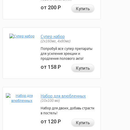
от 200
Р
Купить
Супер набор
(2х160мг, 4х80мг)
Попробуй все супер препараты
для усиления эрекции и
продления полового акта!
от 158
Р
Купить
Набор для влюбленных
(10х100 мг)
Набор для двоих, добавь страсти
в постель!
от 120
Р
Купить