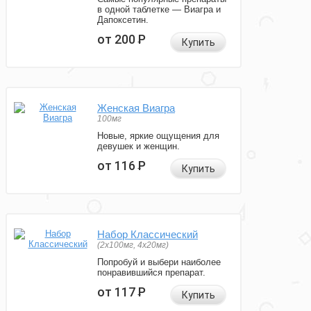
в одной таблетке — Виагра и
Дапоксетин.
от 200
Р
Купить
Женская Виагра
100мг
Новые, яркие ощущения для
девушек и женщин.
от 116
Р
Купить
Набор Классический
(2x100мг, 4x20мг)
Попробуй и выбери наиболее
понравившийся препарат.
от 117
Р
Купить