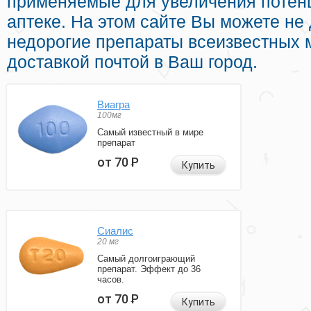
применяемые для увеличения потен
аптеке. На этом сайте Вы можете не 
недорогие препараты всеизвестных 
доставкой почтой в Ваш город.
Виагра
100мг
Самый известный в мире
препарат
от 70
Р
Купить
Сиалис
20 мг
Самый долгоиграющий
препарат. Эффект до 36
часов.
от 70
Р
Купить