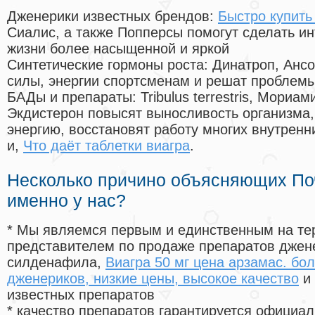
Дженерики известных брендов:
Быстро купить
Сиалис, а также Попперсы помогут сделать и
жизни более насыщенной и яркой
Синтетические гормоны роста
: Динатроп, Анс
силы, энергии спортсменам и решат проблем
БАДы и препараты:
Tribulus terrestris, Мориа
Экдистерон повысят выносливость организма,
энергию, восстановят работу многих внутренн
и,
Что даёт таблетки виагра
.
Несколько причино объясняющих По
именно у нас?
* Мы являемся первым и единственным на те
представителем по продаже препаратов дже
силденафила
,
Виагра 50 мг цена арзамас. бо
дженериков, низкие цены, высокое качество
и 
известных препаратов
* качество препаратов гарантируется офици