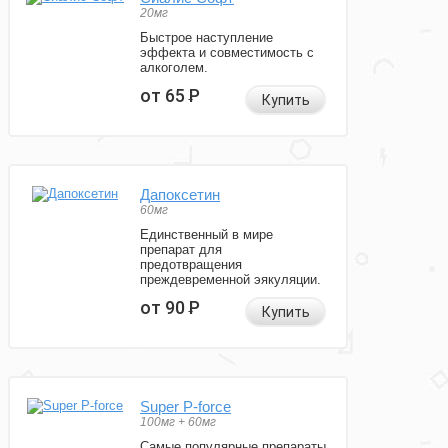
20мг
Быстрое наступление
эффекта и совместимость с
алкоголем.
от 65
Р
Купить
Дапоксетин
60мг
Единственный в мире
препарат для
предотвращения
преждевременной эякуляции.
от 90
Р
Купить
Super P-force
100мг + 60мг
Самые популярные препараты