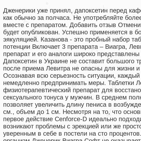
Дженерики уже принял, дапоксетин перед кафе
как обычно за полчаса. Не употребляйте боле
вместе с препаратом. Добавить отзыв Отменит
будет опубликован. Успешно применяется в б
эякуляцией. Казанова - это пробный набор т
потенции Включает 3 препарата – Виагра, Лев
препарат и его аналоги широко представлены 
Дапоксетин в Украине не составит большого 
после приема Левитра не опасны для жизни и
Осознавая всю серьезность ситуации, кажды
немедленно предпринимать меры. Таблетки 
физиотерапевтический препарат для восстан
сексуального тонуса у мужчин. В среднем пол
позволяет увеличить длину пениса в возбужде
см., объем до 1 см. Несмотря на то, что осн
первое действие Cenforce-D идеально подходит
возникают проблемы с эрекцией или же просто
уверенным в себе в постели на сто проценто
организм Дженерик Виагра Софт не оказывает 