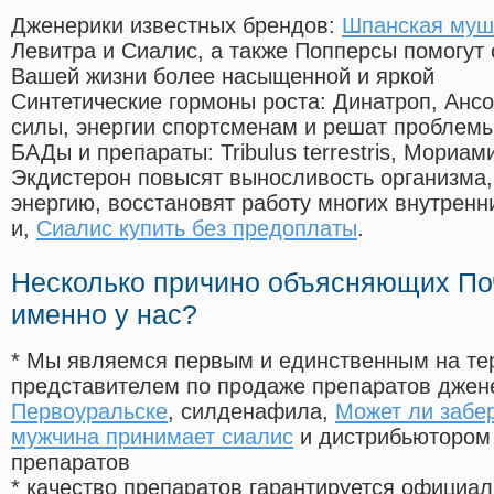
Дженерики известных брендов:
Шпанская муш
Левитра и Сиалис, а также Попперсы помогут
Вашей жизни более насыщенной и яркой
Синтетические гормоны роста
: Динатроп, Анс
силы, энергии спортсменам и решат проблем
БАДы и препараты:
Tribulus terrestris, Мориа
Экдистерон повысят выносливость организма,
энергию, восстановят работу многих внутренн
и,
Сиалис купить без предоплаты
.
Несколько причино объясняющих По
именно у нас?
* Мы являемся первым и единственным на те
представителем по продаже препаратов дже
Первоуральске
, силденафила
,
Может ли забе
мужчина принимает сиалис
и дистрибьютором 
препаратов
* качество препаратов гарантируется офици