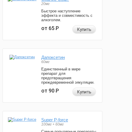
20мг
Быстрое наступление
эффекта и совместимость с
алкоголем.
от 65
Р
Купить
Дапоксетин
60мг
Единственный в мире
препарат для
предотвращения
преждевременной эякуляции.
от 90
Р
Купить
Super P-force
100мг + 60мг
Самые популярные препараты