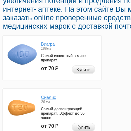
увеличения потенции и продления по
интернет- аптеке. На этом сайте Вы
заказать online проверенные средст
медицинских марок с доставкой почт
Виагра
100мг
Самый известный в мире
препарат
от 70
Р
Купить
Сиалис
20 мг
Самый долгоиграющий
препарат. Эффект до 36
часов.
от 70
Р
Купить