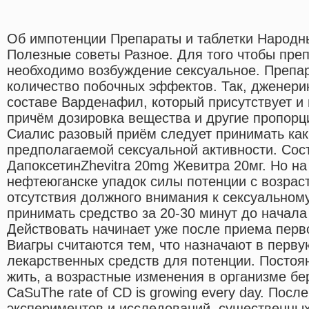
Об импотенции Препараты и таблетки Народн
Полезные советы Разное. Для того чтобы пре
необходимо возбуждение сексуальное. Препа
количество побочных эффектов. Так, дженери
составе Варденафил, который присутствует и 
причём дозировка вещества и другие пропорц
Сиалис разовый приём следует принимать как
предполагаемой сексуальной активности. Сост
ДапоксетинZhevitra 20mg Жевитра 20мг. Но на
нефтеюганске упадок силы потенции с возрас
отсутствия должного внимания к сексуальном
принимать средство за 20-30 минут до начала
Действовать начинает уже после приема перв
Виагры считаются тем, что назначают в перву
лекарственных средств для потенции. Постоя
жить, а возрастные изменения в организме б
CaSuThe rate of CD is growing every day. Пос
экспериментов и исследований, существенных