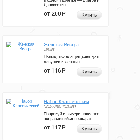
в одной таблетке — Виагра и
Дапоксетин.
от 200
Р
Купить
Женская Виагра
100мг
Новые, яркие ощущения для
девушек и женщин.
от 116
Р
Купить
Набор Классический
(2x100мг, 4x20мг)
Попробуй и выбери наиболее
понравившийся препарат.
от 117
Р
Купить