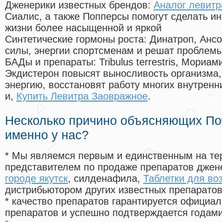
Дженерики известных брендов:
Аналог левитр
Сиалис, а также Попперсы помогут сделать и
жизни более насыщенной и яркой
Синтетические гормоны роста
: Динатроп, Анс
силы, энергии спортсменам и решат проблем
БАДы и препараты:
Tribulus terrestris, Мориа
Экдистерон повысят выносливость организма,
энергию, восстановят работу многих внутренн
и,
Купить Левитра Заовражное
.
Несколько причино объясняющих По
именно у нас?
* Мы являемся первым и единственным на те
представителем по продаже препаратов дже
городе якутск
, силденафила
,
Таблетки для во
дистрибьютором других известных препарато
* качество препаратов гарантируется офици
препаратов и успешно подтверждается годам