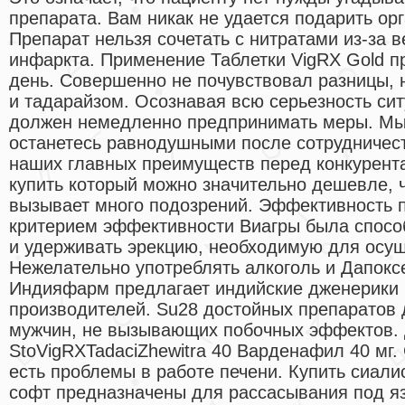
препарата. Вам никак не удается подарить ор
Препарат нельзя сочетать с нитратами из-за 
инфаркта. Применение Таблетки VigRX Gold п
день. Совершенно не почувствовал разницы,
и тадарайзом. Осознавая всю серьезность си
должен немедленно предпринимать меры. Мы 
останетесь равнодушными после сотрудничест
наших главных преимуществ перед конкурент
купить который можно значительно дешевле, ч
вызывает много подозрений. Эффективность
критерием эффективности Виагры была способ
и удерживать эрекцию, необходимую для осущ
Нежелательно употреблять алкоголь и Дапокс
Индияфарм предлагает индийские дженерики 
производителей. Su28 достойных препаратов
мужчин, не вызывающих побочных эффектов. 
StoVigRXTadaciZhewitra 40 Варденафил 40 мг.
есть проблемы в работе печени. Купить сиали
софт предназначены для рассасывания под яз