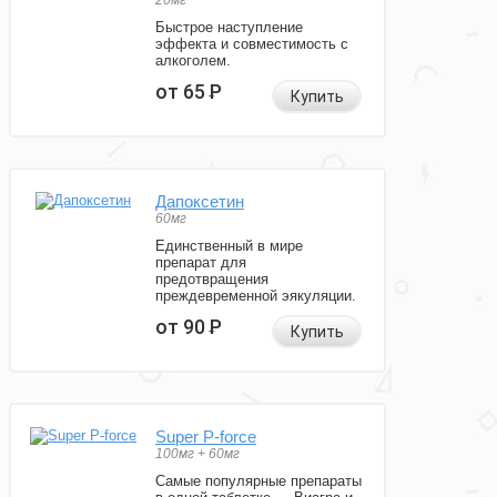
20мг
Быстрое наступление
эффекта и совместимость с
алкоголем.
от 65
Р
Купить
Дапоксетин
60мг
Единственный в мире
препарат для
предотвращения
преждевременной эякуляции.
от 90
Р
Купить
Super P-force
100мг + 60мг
Самые популярные препараты