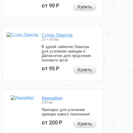
от 90
Р
Купить
Супер Левитра
20 + 60 мг
В одной таблетке Левитра
для усиления эрекции и
Дапоксетин для продления
полового акта!
от 95
Р
Купить
Аванафил
100 мг
Препарат для усиления
эрекции нового поколения!
от 200
Р
Купить