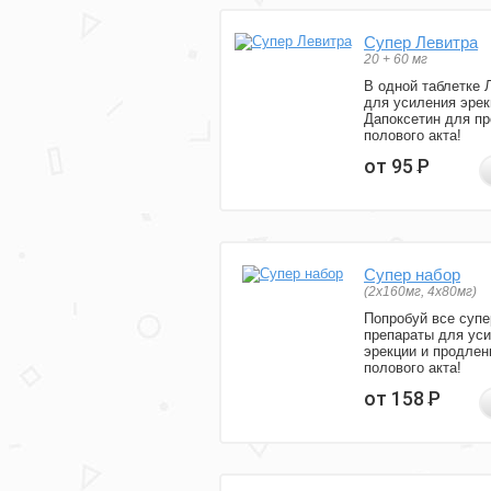
Супер Левитра
20 + 60 мг
В одной таблетке 
для усиления эрек
Дапоксетин для п
полового акта!
от 95
Р
Супер набор
(2х160мг, 4х80мг)
Попробуй все супе
препараты для ус
эрекции и продлен
полового акта!
от 158
Р