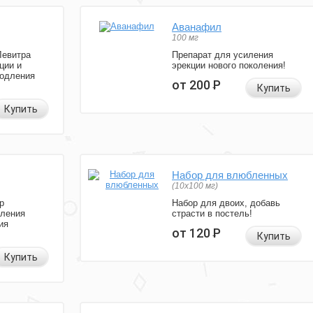
Аванафил
100 мг
Левитра
Препарат для усиления
ции и
эрекции нового поколения!
родления
от 200
Р
Купить
Купить
Набор для влюбленных
(10х100 мг)
р
Набор для двоих, добавь
иления
страсти в постель!
ия
от 120
Р
Купить
Купить