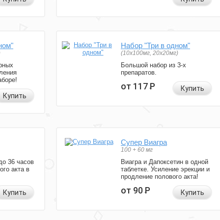
ном"
Набор "Три в одном"
)
(10x100мг, 20x20мг)
рных
Большой набор из 3-х
ления
препаратов.
аборе!
от 117
Р
Купить
Купить
Супер Виагра
100 + 60 мг
до 36 часов
Виагра и Дапоксетин в одной
ого акта в
таблетке. Усиление эрекции и
продление полового акта!
от 90
Р
Купить
Купить