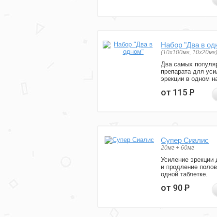
Набор "Два в од
(10x100мг, 10x20мг
Два самых популя
препарата для уси
эрекции в одном н
от 115
Р
Супер Сиалис
20мг + 60мг
Усиление эрекции 
и продление полов
одной таблетке.
от 90
Р