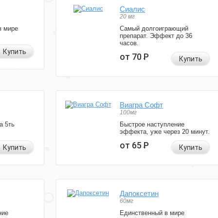
Сиалис
20 мг
в мире
Самый долгоиграющий
препарат. Эффект до 36
часов.
Купить
от 70
Р
Купить
Виагра Софт
100мг
а 5ть
Быстрое наступление
эффекта, уже через 20 минут.
от 65
Р
Купить
Купить
Дапоксетин
60мг
ние
Единственный в мире