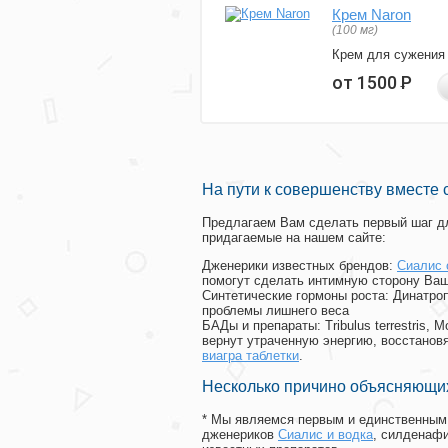
Крем Naron
(100 мг)
Крем для сужения
от 1500
Р
На пути к совершенству вместе 
Предлагаем Вам сделать первый шаг дл
придагаемые на нашем сайте:
Дженерики известных брендов:
Сиалис 
помогут сделать интимную сторону Ваш
Синтетические гормоны роста
: Динатро
проблемы лишнего веса
БАДы и препараты:
Tribulus terrestris
вернут утраченную энергию, восстановя
виагра таблетки
.
Несколько причино объясняющих
* Мы являемся первым и единственным 
дженериков
Сиалис и водка
, силденаф