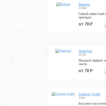
Виагра
100мг
Самый известный 
препарат
от 70
Р
Левитра
20 мг
Мощный эффект н
часов.
от 70
Р
Сиалис Софт
20мг
Быстрое наступле