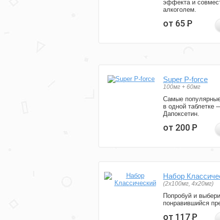
эффекта и совмес
алкоголем.
от 65
Р
Super P-force
100мг + 60мг
Самые популярные
в одной таблетке 
Дапоксетин.
от 200
Р
Набор Классиче
(2x100мг, 4x20мг)
Попробуй и выбер
понравившийся пре
от 117
Р