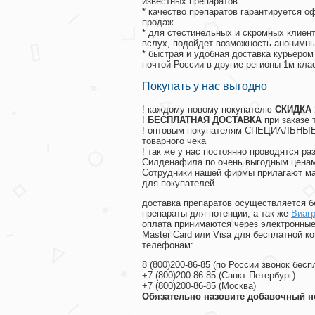
известных препаратов
* качество препаратов гарантируется 
продаж
* для стестинельных и скромных клиент
вслух, подойдет возможность анонимны
* быстрая и удобная доставка курьером
почтой России в другие регионы 1м кла
Покупать у нас выгодно
! каждому новому покупателю
СКИДКА
!
БЕСПЛАТНАЯ ДОСТАВКА
при заказе 
! оптовым покупателям СПЕЦИАЛЬНЫЕ 
товарного чека
! так же у нас постоянно проводятся 
Силденафила по очень выгодным ценам
Cотрудники нашей фирмы прилагают ма
для покупателей
доставка препаратов осуществляется б
препараты для потенции, а так же
Виагр
оплата принимаются через электронные
Master Card или Visa для бесплатной 
телефонам:
8
(800
)200-86-85
(
по России звонок бесп
+7
(800
)200-86-85
(
Санкт-Петербург)
+7
(800
)200-86-85
(
Москва)
Обязательно назовите добавочный н