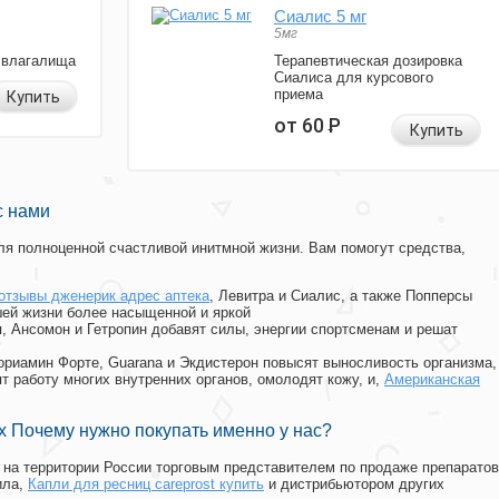
Сиалис 5 мг
5мг
 влагалища
Терапевтическая дозировка
Сиалиса для курсового
приема
Купить
от 60
Р
Купить
с нами
я полноценной счастливой инитмной жизни. Вам помогут средства,
отзывы дженерик адрес аптека
, Левитра и Сиалис, а также Попперсы
ей жизни более насыщенной и яркой
п, Ансомон и Гетропин добавят силы, энергии спортсменам и решат
, Мориамин Форте, Guarana и Экдистерон повысят выносливость организма,
т работу многих внутренних органов, омолодят кожу, и,
Американская
 Почему нужно покупать именно у нас?
на территории России торговым представителем по продаже препаратов
ила
,
Капли для ресниц careprost купить
и дистрибьютором других