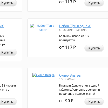
от 117
Р
Купить
Купить
ом"
Набор "Три в одном"
)
(10x100мг, 20x20мг)
ных
Большой набор из 3-х
ения
препаратов.
боре!
от 117
Р
Купить
Купить
Супер Виагра
100 + 60 мг
 36 часов и
Виагра и Дапоксетин в одной
 акта в
таблетке. Усиление эрекции и
продление полового акта!
от 90
Р
Купить
Купить