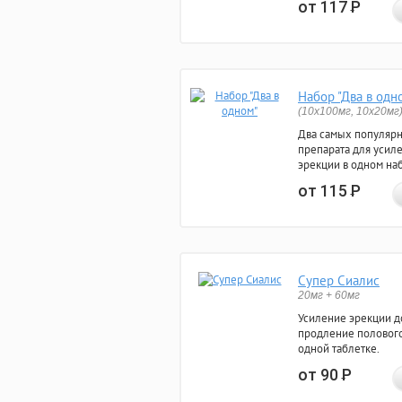
от 117
Р
Набор "Два в одн
(10x100мг, 10x20мг
Два самых популяр
препарата для усил
эрекции в одном на
от 115
Р
Супер Сиалис
20мг + 60мг
Усиление эрекции до
продление полового
одной таблетке.
от 90
Р