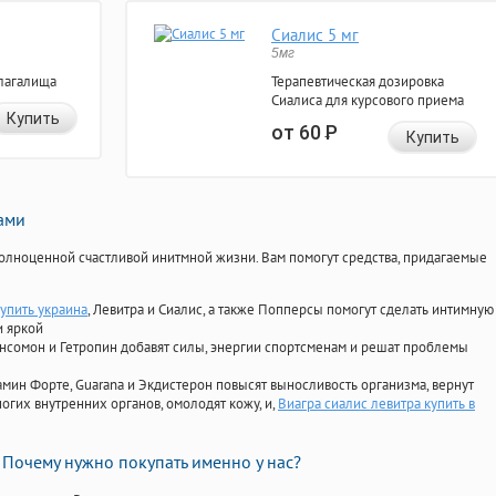
Сиалис 5 мг
5мг
лагалища
Терапевтическая дозировка
Сиалиса для курсового приема
Купить
от 60
Р
Купить
нами
олноценной счастливой инитмной жизни. Вам помогут средства, придагаемые
купить украина
, Левитра и Сиалис, а также Попперсы помогут сделать интимную
и яркой
Ансомон и Гетропин добавят силы, энергии спортсменам и решат проблемы
ориамин Форте, Guarana и Экдистерон повысят выносливость организма, вернут
огих внутренних органов, омолодят кожу, и,
Виагра сиалис левитра купить в
Почему нужно покупать именно у нас?