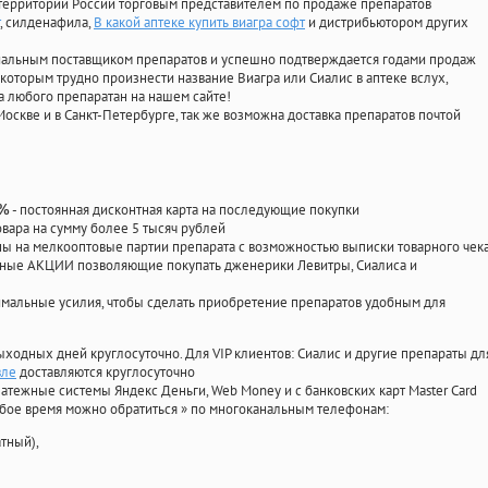
территории России торговым представителем по продаже препаратов
, силденафила
,
В какой аптеке купить виагра софт
и дистрибьютором других
циальным поставщиком препаратов и успешно подтверждается годами продаж
 которым трудно произнести название Виагра или Сиалис в аптеке вслух,
 любого препаратан на нашем сайте!
Москве и в Санкт-Петербурге, так же возможна доставка препаратов почтой
- постоянная дисконтная карта на последующие покупки
0%
овара на сумму более 5 тысяч рублей
 на мелкооптовые партии препарата с возможностью выписки товарного чек
личные АКЦИИ позволяющие покупать дженерики Левитры, Сиалиса и
мальные усилия, чтобы сделать приобретение препаратов удобным для
ыходных дней круглосуточно. Для VIP клиентов: Сиалис и другие препараты дл
вле
доставляются круглосуточно
атежные системы Яндекс Деньги, Web Money и с банковских карт Master Card
юбое время можно обратиться
»
по многоканальным телефонам:
тный),