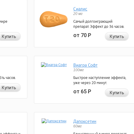
Сиалис
20 мг
мире
Самый долгоиграющий
препарат. Эффект до 36 часов.
от 70
Р
Купить
Купить
Виагра Софт
100мг
ть часов.
Быстрое наступление эффекта,
уже через 20 минут.
Купить
от 65
Р
Купить
Дапоксетин
60мг
е эффекта и
Единственный в мире препарат