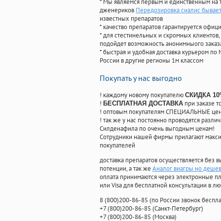
* Мы являемся первым и единственным на 
дженериков
Передозировка сиалис бывает
известных препаратов
* качество препаратов гарантируется офи
* для стестинельных и скромных клиентов,
подойдет возможность анонимныого заказа
* быстрая и удобная доставка курьером по 
России в другие регионы 1м классом
Покупать у нас выгодно
! каждому новому покупателю
СКИДКА 1
!
при заказе т
БЕСПЛАТНАЯ ДОСТАВКА
! оптовым покупателям СПЕЦИАЛЬНЫЕ цены
! так же у нас постоянно проводятся раз
Силденафила по очень выгодным ценам!
Cотрудники нашей фирмы прилагают макси
покупателей
доставка препаратов осуществляется без в
потенции, а так же
Аналог виагры но деше
оплата принимаются через электронные пл
или Visa для бесплатной консультации в л
8
(800
)200-86-85
(
по России звонок беспла
+7
(800
)200-86-85
(
Санкт-Петербург)
+7
(800
)200-86-85
(
Москва)