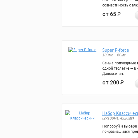
совместимость с ал
от 65
Р
Super P-force
100мг + 60мг
Самые популярные 
одной таблетке — Ви
Дапоксетин.
от 200
Р
Набор Классичес
(2x100мг, 4x20мг)
Попробуй и выбери
понравившийся преп