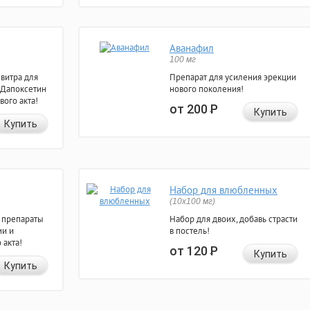
Аванафил
100 мг
евитра для
Препарат для усиления эрекции
 Дапоксетин
нового поколения!
вого акта!
от 200
Р
Купить
Купить
Набор для влюбленных
(10х100 мг)
 препараты
Набор для двоих, добавь страсти
ии и
в постель!
 акта!
от 120
Р
Купить
Купить