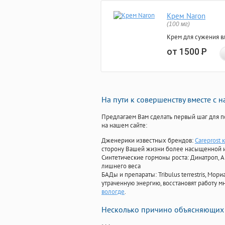
Крем Naron
(100 мг)
Крем для сужения в
от 1500
Р
На пути к совершенству вместе с 
Предлагаем Вам сделать первый шаг для п
на нашем сайте:
Дженерики известных брендов:
Careprost 
сторону Вашей жизни более насыщенной 
Синтетические гормоны роста
: Динатроп, 
лишнего веса
БАДы и препараты:
Tribulus terrestris, М
утраченную энергию, восстановят работу мн
вологде
.
Несколько причино объясняющих 