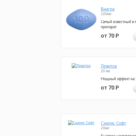
Виагра
100мг
Самый известный в 
препарат
от 70
Р
Левитра
20 мг
Мощный эффект на 5
от 70
Р
Сиалис Софт
20мг
Быстрое наступлени