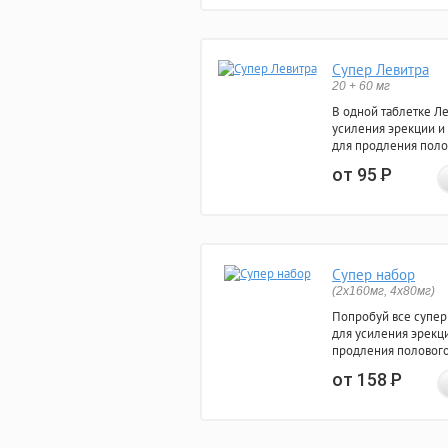
Супер Левитра
20 + 60 мг
В одной таблетке Л
усиления эрекции и
для продления поло
от 95
Р
Супер набор
(2х160мг, 4х80мг)
Попробуй все супер
для усиления эрекц
продления полового
от 158
Р