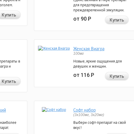
коголем.
для предотвращения
преждевременной эякуляции.
Купить
от 90
Р
Купить
Женская Виагра
100мг
препараты в
Новые, яркие ощущения для
агра и
девушек и женщин.
от 116
Р
Купить
Купить
кий
Софт набор
(3x100мг, 3x20мг)
 наиболее
Выбери софт-препарат на свой
арат.
вкус!