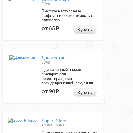
20мг
Быстрое наступление
эффекта и совместимость с
алкоголем.
от 65
Р
Купить
Дапоксетин
60мг
Единственный в мире
препарат для
предотвращения
преждевременной эякуляции.
от 90
Р
Купить
Super P-force
100мг + 60мг
Самые популярные препараты