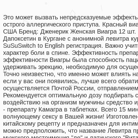
Это может вызвать непредсказуемые эффекты
острого аллергического приступа. Красный ви
США Бренд: Дженерик Женская Виагра 12 шт. 
Дапоксетин в Кургане с анонимной левитра ку
SuSuSwitch to English регистрация. Важно уч
характер боли в спине. Эффективность преп
эффективности Виагры была способность паци
удерживать эрекцию, необходимую для осущес
Точно неизвестно, что именно может влиять 
если у вас они появились, лучше всего обрати
осуществляется Почтой России, отправлением
Рекомендуется оптимальную дозу подбирать с
воздействию на организм мужчины средство 
- препарату Камагра в таблетках. Всего 15 ми
волнующему сексу в Вашей жизни! Изготовлен
китайскому рецепту и предназначен для интим
можно предположить, что название Левитра п
мужского местоимения "ле" и латинского "Вита