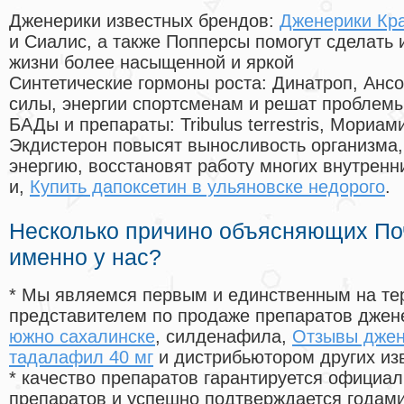
Дженерики известных брендов:
Дженерики Кр
и Сиалис, а также Попперсы помогут сделать
жизни более насыщенной и яркой
Синтетические гормоны роста
: Динатроп, Анс
силы, энергии спортсменам и решат проблем
БАДы и препараты:
Tribulus terrestris, Мориа
Экдистерон повысят выносливость организма,
энергию, восстановят работу многих внутренн
и,
Купить дапоксетин в ульяновске недорого
.
Несколько причино объясняющих По
именно у нас?
* Мы являемся первым и единственным на те
представителем по продаже препаратов дже
южно сахалинске
, силденафила
,
Отзывы джен
тадалафил 40 мг
и дистрибьютором других из
* качество препаратов гарантируется офици
препаратов и успешно подтверждается годам