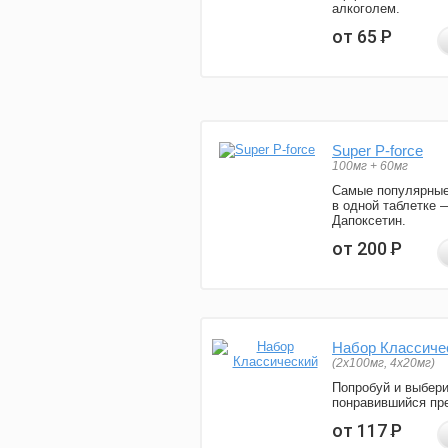
алкоголем.
от 65
Р
Super P-force
100мг + 60мг
Самые популярные
в одной таблетке 
Дапоксетин.
от 200
Р
Набор Классиче
(2x100мг, 4x20мг)
Попробуй и выбер
понравившийся пре
от 117
Р