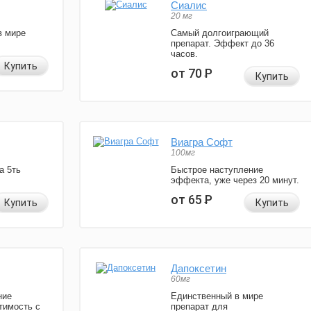
Сиалис
20 мг
в мире
Самый долгоиграющий
препарат. Эффект до 36
часов.
Купить
от 70
Р
Купить
Виагра Софт
100мг
а 5ть
Быстрое наступление
эффекта, уже через 20 минут.
от 65
Р
Купить
Купить
Дапоксетин
60мг
ние
Единственный в мире
тимость с
препарат для