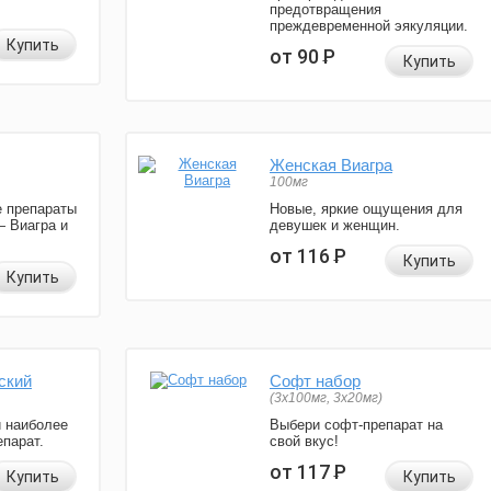
предотвращения
преждевременной эякуляции.
Купить
от 90
Р
Купить
Женская Виагра
100мг
 препараты
Новые, яркие ощущения для
— Виагра и
девушек и женщин.
от 116
Р
Купить
Купить
ский
Софт набор
(3x100мг, 3x20мг)
и наиболее
Выбери софт-препарат на
парат.
свой вкус!
от 117
Р
Купить
Купить