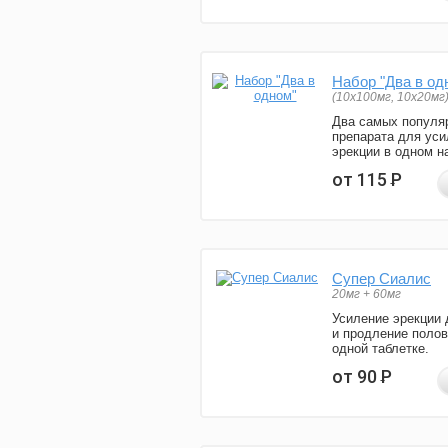
Набор "Два в од
(10x100мг, 10x20мг
Два самых популя
препарата для уси
эрекции в одном н
от 115
Р
Супер Сиалис
20мг + 60мг
Усиление эрекции 
и продление полов
одной таблетке.
от 90
Р