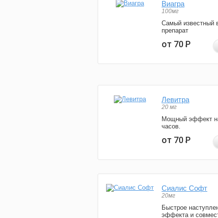
Виагра
100мг
Самый известный 
препарат
от 70
Р
Левитра
20 мг
Мощный эффект н
часов.
от 70
Р
Сиалис Софт
20мг
Быстрое наступле
эффекта и совмес