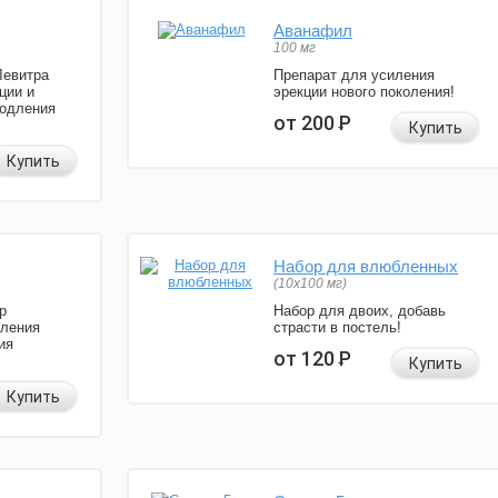
Аванафил
100 мг
Левитра
Препарат для усиления
ции и
эрекции нового поколения!
родления
от 200
Р
Купить
Купить
Набор для влюбленных
(10х100 мг)
р
Набор для двоих, добавь
иления
страсти в постель!
ия
от 120
Р
Купить
Купить