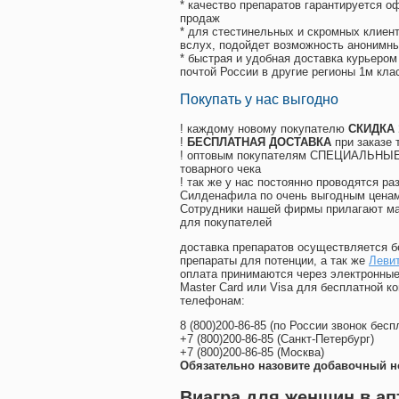
* качество препаратов гарантируется 
продаж
* для стестинельных и скромных клиент
вслух, подойдет возможность анонимны
* быстрая и удобная доставка курьером
почтой России в другие регионы 1м кла
Покупать у нас выгодно
! каждому новому покупателю
СКИДКА
!
БЕСПЛАТНАЯ ДОСТАВКА
при заказе 
! оптовым покупателям СПЕЦИАЛЬНЫЕ 
товарного чека
! так же у нас постоянно проводятся 
Силденафила по очень выгодным ценам
Cотрудники нашей фирмы прилагают ма
для покупателей
доставка препаратов осуществляется б
препараты для потенции, а так же
Левит
оплата принимаются через электронные
Master Card или Visa для бесплатной 
телефонам:
8
(800
)200-86-85
(
по России звонок бесп
+7
(800
)200-86-85
(
Санкт-Петербург)
+7
(800
)200-86-85
(
Москва)
Обязательно назовите добавочный н
Виагра для женщин в ап