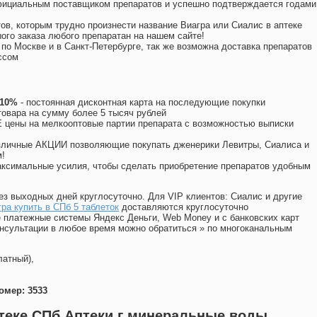
официальным поставщиком препаратов и успешно подтверждается годами
ов, которым трудно произнести название Виагра или Сиалис в аптеке
ого заказа любого препаратан на нашем сайте!
 по Москве и в Санкт-Петербурге, так же возможна доставка препаратов
ссом
 10%
- постоянная дисконтная карта на последующие покупки
товара на сумму более 5 тысяч рублей
цены на мелкооптовые партии препарата с возможностью выписки
различные АКЦИИ позволяющие покупать дженерики Левитры, Сиалиса и
!
ксимальные усилия, чтобы сделать приобретение препаратов удобным
ез выходных дней круглосуточно. Для VIP клиентов: Сиалис и другие
ра купить в СПб 5 таблеток
доставляются круглосуточно
 платежные системы Яндекс Деньги, Web Money и с банковских карт
консультации в любое время можно обратиться
»
по многоканальным
латный),
омер: 3533
теке СПб Аптеки г минеральные воды