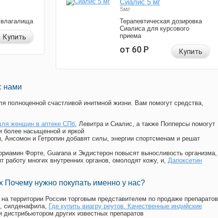
Сиалис 5 мг
5мг
 влагалища
Терапевтическая дозировка
Сиалиса для курсового
приема
Купить
от 60
Р
Купить
с нами
я полноценной счастливой инитмной жизни. Вам помогут средства,
для женщин в аптеке СПб
, Левитра и Сиалис, а также Попперсы помогут
и более насыщенной и яркой
п, Ансомон и Гетропин добавят силы, энергии спортсменам и решат
, Мориамин Форте, Guarana и Экдистерон повысят выносливость организма,
т работу многих внутренних органов, омолодят кожу, и,
Дапоксетин
 Почему нужно покупать именно у нас?
на территории России торговым представителем по продаже препаратов
, силденафила
,
Где купить виагру реутов. Качественные индийские
 дистрибьютором других известных препаратов