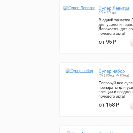
Супер Левитра
20 + 60 мг
В одной таблетке 
для усиления эрек
Дапоксетин для п
полового акта!
от 95
Р
Супер набор
(2х160мг, 4х80мг)
Попробуй все супе
препараты для ус
эрекции и продлен
полового акта!
от 158
Р