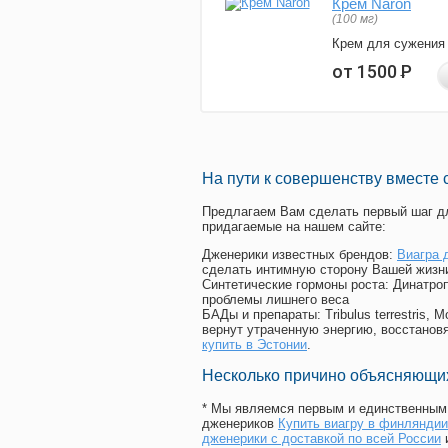
Крем Naron
(100 мг)
Крем для сужения
от 1500
Р
На пути к совершенству вместе 
Предлагаем Вам сделать первый шаг дл
придагаемые на нашем сайте:
Дженерики известных брендов:
Виагра 
сделать интимную сторону Вашей жизн
Синтетические гормоны роста
: Динатро
проблемы лишнего веса
БАДы и препараты:
Tribulus terrestris
вернут утраченную энергию, восстановя
купить в Эстонии
.
Несколько причино объясняющих
* Мы являемся первым и единственным 
дженериков
Купить виагру в финляндии
дженерики с доставкой по всей России
и