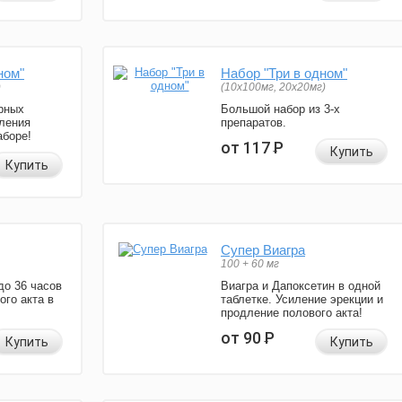
ном"
Набор "Три в одном"
)
(10x100мг, 20x20мг)
рных
Большой набор из 3-х
ления
препаратов.
аборе!
от 117
Р
Купить
Купить
Супер Виагра
100 + 60 мг
до 36 часов
Виагра и Дапоксетин в одной
ого акта в
таблетке. Усиление эрекции и
продление полового акта!
от 90
Р
Купить
Купить