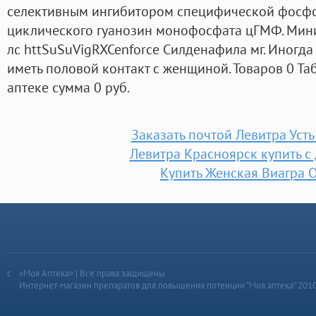
селективным ингибитором специфической фосфо
циклического гуанозин монофосфата цГМФ. Мини
лс httSuSuVigRXCenforce Силденафила мг. Иногда
иметь половой контакт с женщиной. Товаров 0 Та
аптеке сумма 0 руб.
Заказать почтой Левитра Уст
Левитра Красноярск купить с
Купить Женская Виагра 
«Моя Аптека» | Все права защищены
Интернет-магазин препаратов для повышения потенции “Моя аптека” 201