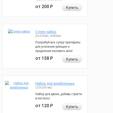
от 200
Р
Купить
Супер набор
(2х160мг, 4х80мг)
Попробуй все супер препараты
для усиления эрекции и
продления полового акта!
от 158
Р
Купить
Набор для влюбленных
(10х100 мг)
Набор для двоих, добавь страсти
в постель!
от 120
Р
Купить