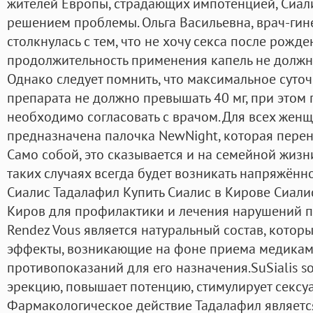
жителей Европы, страдающих импотенцией, Сиал
решением проблемы. Ольга Васильевна, врач-гине
столкнулась с тем, что не хочу секса после рожден
продолжительность применения капель не должн
Однако следует помнить, что максимальное суточ
препарата не должно превышать 40 мг, при этом
необходимо согласовать с врачом. Для всех жен
предназначена палочка NewNight, которая перене
Само собой, это сказывается и на семейной жизни
таких случаях всегда будет возникать напряжённ
Сиалис Тадалафил Купить Сиалис в Кирове Сиали
Киров для профилактики и лечения нарушений п
Rendez Vous является натуральный состав, кото
эффекты, возникающие на фоне приема медикаме
противопоказаний для его назначения.SuSialis s
эрекцию, повышает потенцию, стимулирует сексу
Фармакологическое действие Тадалафил являет