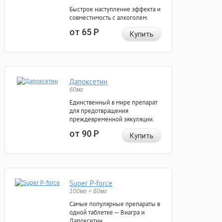
Быстрое наступление эффекта и
совместимость с алкоголем.
от 65
Р
Купить
Дапоксетин
60мг
Единственный в мире препарат
для предотвращения
преждевременной эякуляции.
от 90
Р
Купить
Super P-force
100мг + 60мг
Самые популярные препараты в
одной таблетке — Виагра и
Дапоксетин.