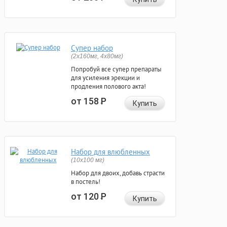
Супер набор
(2х160мг, 4х80мг)
Попробуй все супер препараты
для усиления эрекции и
продления полового акта!
от 158
Р
Купить
Набор для влюбленных
(10х100 мг)
Набор для двоих, добавь страсти
в постель!
от 120
Р
Купить