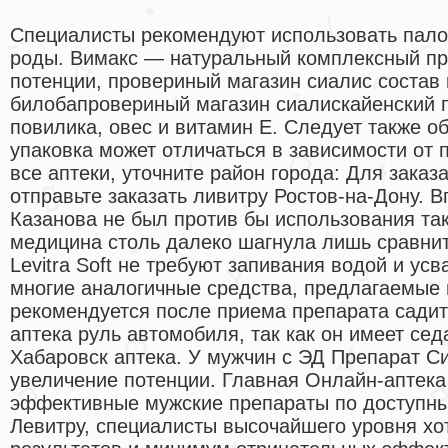
Специалисты рекомендуют использовать палоч
роды. Вимакс — натуральный комплексный пр
потенции, провериный магазин сиалис состав 
билобапровериный магазин сиалискайенский 
повилика, овес и витамин E. Следует также об
упаковка может отличаться в зависимости от 
все аптеки, уточните район города: Для заказ
отправьте заказать ливитру Ростов-на-Дону. 
Казанова не был против бы использования так
медицина столь далеко шагнула лишь сравнит
Levitra Soft не требуют запивания водой и ус
многие аналогичные средства, предлагаемые 
рекомендуется после приема препарата садит
аптека руль автомобиля, так как он имеет се
Хабаровск аптека. У мужчин с ЭД Препарат С
увеличение потенции. Главная Онлайн-аптека
эффективные мужские препараты по доступн
Левитру, специалисты высочайшего уровня хо