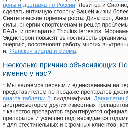
цены и доставка по России
, Левитра и Сиалис
сделать интимную сторону Вашей жизни боле
Синтетические гормоны роста
: Динатроп, Анс
силы, энергии спортсменам и решат проблем
БАДы и препараты:
Tribulus terrestris, Мориа
Экдистерон повысят выносливость организма,
энергию, восстановят работу многих внутренн
и,
Женская виагра и миома
.
Несколько причино объясняющих По
именно у нас?
* Мы являемся первым и единственным на те
представителем по продаже препаратов дже
виагра таблетки 2
, силденафила
,
Дапоксетин 9
дистрибьютором других известных препарато
* качество препаратов гарантируется офици
препаратов и успешно подтверждается годам
* для стестинельных и скромных клиентов, ко