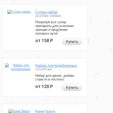
Супер набор
(2х160мг, 4х80мг)
Попробуй все супер
препараты для усиления
эрекции и продления
полового акта!
от 158
Р
Купить
Набор для влюбленных
(10х100 мг)
Набор для двоих, добавь
страсти в постель!
от 120
Р
Купить
Крем Naron