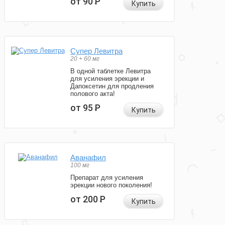
от 90
Р
Купить
Супер Левитра
20 + 60 мг
В одной таблетке Левитра
для усиления эрекции и
Дапоксетин для продления
полового акта!
от 95
Р
Купить
Аванафил
100 мг
Препарат для усиления
эрекции нового поколения!
от 200
Р
Купить