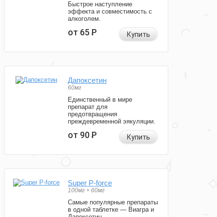
Быстрое наступление
эффекта и совместимость с
алкоголем.
от 65
Р
Купить
Дапоксетин
60мг
Единственный в мире
препарат для
предотвращения
преждевременной эякуляции.
от 90
Р
Купить
Super P-force
100мг + 60мг
Самые популярные препараты
в одной таблетке — Виагра и
Дапоксетин.