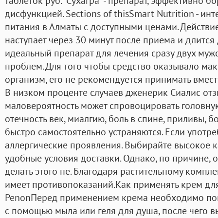
таблеток руб. "Сухагра" - препарат, эффективно 
дисфункцией. Sections of thisSmart Nutrition - и
питания в Алматы с доступными ценами. Действи
наступает через 30 минут после приема и длится д
идеальный препарат для лечения сразу двух муж
проблем. Для того чтобы средство оказывало ма
организм, его не рекомендуется принимать вмест
В низком проценте случаев дженерик Сиалис от
маловероятность может спровоцировать головную
отечность век, миалгию, боль в спине, приливы, б
быстро самостоятельно устраняются. Если употр
аллергические проявления. Выбирайте высокое к
удобные условия доставки. Однако, по причине, о
делать этого не. Благодаря растительному компле
имеет противопоказаний.Как применять крем дл
PenonПеред применением крема необходимо пом
с помощью мыла или геля для душа, после чего в