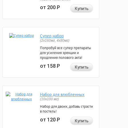
от 200
Р
Купить
Супер набор
(2х160мг, 4х80мг)
Попробуй все супер препараты
для усиления эрекции и
продления полового акта!
от 158
Р
Купить
Набор для влюбленных
(10х100 мг)
Набор для двоих, добавь страсти
в постель!
от 120
Р
Купить