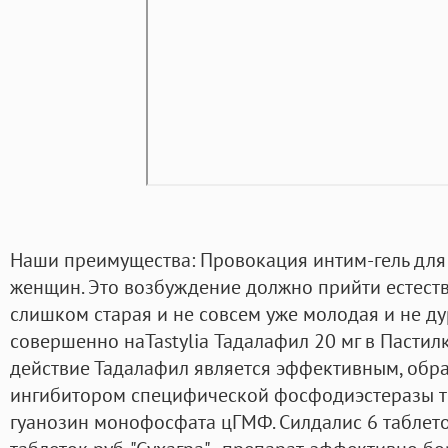
Наши преимущества: Провокация интим-гель для
женщин. Это возбуждение должно прийти естест
слишком старая и не совсем уже молодая и не дур
совершенно наTastylia Тадалафил 20 мг в Пасти
действие Тадалафил является эффективным, об
ингибитором специфической фосфодиэстеразы т
гуанозин монофосфата цГМФ. Силдалис 6 таблето