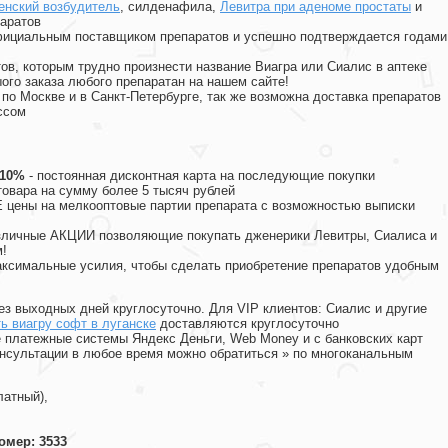
енский возбудитель
, силденафила
,
Левитра при аденоме простаты
и
аратов
официальным поставщиком препаратов и успешно подтверждается годами
ов, которым трудно произнести название Виагра или Сиалис в аптеке
ого заказа любого препаратан на нашем сайте!
 по Москве и в Санкт-Петербурге, так же возможна доставка препаратов
ссом
 10%
- постоянная дисконтная карта на последующие покупки
товара на сумму более 5 тысяч рублей
цены на мелкооптовые партии препарата с возможностью выписки
различные АКЦИИ позволяющие покупать дженерики Левитры, Сиалиса и
!
ксимальные усилия, чтобы сделать приобретение препаратов удобным
ез выходных дней круглосуточно. Для VIP клиентов: Сиалис и другие
ь виагру софт в луганске
доставляются круглосуточно
 платежные системы Яндекс Деньги, Web Money и с банковских карт
консультации в любое время можно обратиться
»
по многоканальным
латный),
омер: 3533