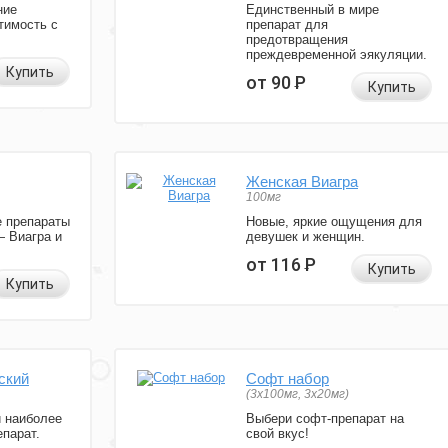
ние
Единственный в мире
тимость с
препарат для
предотвращения
преждевременной эякуляции.
Купить
от 90
Р
Купить
Женская Виагра
100мг
 препараты
Новые, яркие ощущения для
— Виагра и
девушек и женщин.
от 116
Р
Купить
Купить
ский
Софт набор
(3x100мг, 3x20мг)
и наиболее
Выбери софт-препарат на
парат.
свой вкус!