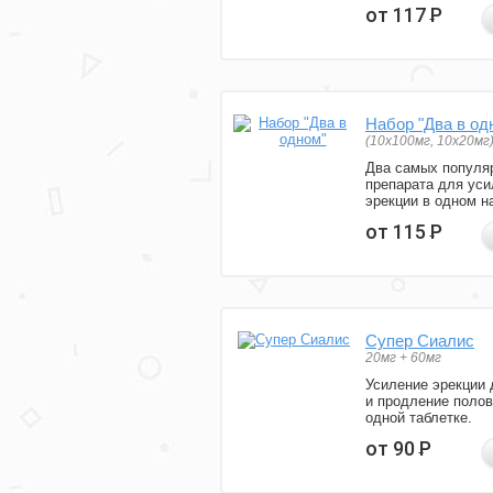
от 117
Р
Набор "Два в од
(10x100мг, 10x20мг
Два самых популя
препарата для уси
эрекции в одном н
от 115
Р
Супер Сиалис
20мг + 60мг
Усиление эрекции 
и продление полов
одной таблетке.
от 90
Р