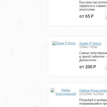
Быстрое наступле
эффекта и совмес
алкоголем.
от 65
Р
Super P-force
100мг + 60мг
Самые популярные
в одной таблетке 
Дапоксетин.
от 200
Р
Набор Классиче
(2x100мг, 4x20мг)
Попробуй и выбер
понравившийся пре