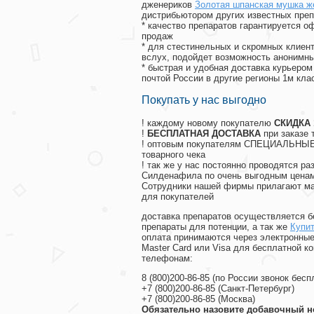
дженериков
Золотая шпанская мушка ж
дистрибьютором других известных преп
* качество препаратов гарантируется 
продаж
* для стестинельных и скромных клиент
вслух, подойдет возможность анонимны
* быстрая и удобная доставка курьером
почтой России в другие регионы 1м кла
Покупать у нас выгодно
! каждому новому покупателю
СКИДКА
!
БЕСПЛАТНАЯ ДОСТАВКА
при заказе 
! оптовым покупателям СПЕЦИАЛЬНЫЕ 
товарного чека
! так же у нас постоянно проводятся 
Силденафила по очень выгодным ценам
Cотрудники нашей фирмы прилагают ма
для покупателей
доставка препаратов осуществляется б
препараты для потенции, а так же
Купит
оплата принимаются через электронные
Master Card или Visa для бесплатной 
телефонам:
8
(800
)200-86-85
(
по России звонок бесп
+7
(800
)200-86-85
(
Санкт-Петербург)
+7
(800
)200-86-85
(
Москва)
Обязательно назовите добавочный н