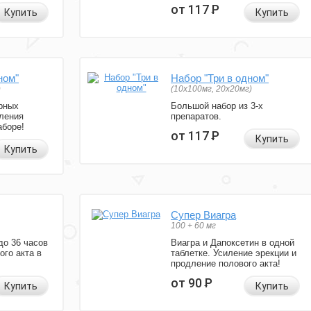
от 117
Р
Купить
Купить
ном"
Набор "Три в одном"
)
(10x100мг, 20x20мг)
рных
Большой набор из 3-х
ления
препаратов.
аборе!
от 117
Р
Купить
Купить
Супер Виагра
100 + 60 мг
до 36 часов
Виагра и Дапоксетин в одной
ого акта в
таблетке. Усиление эрекции и
продление полового акта!
от 90
Р
Купить
Купить