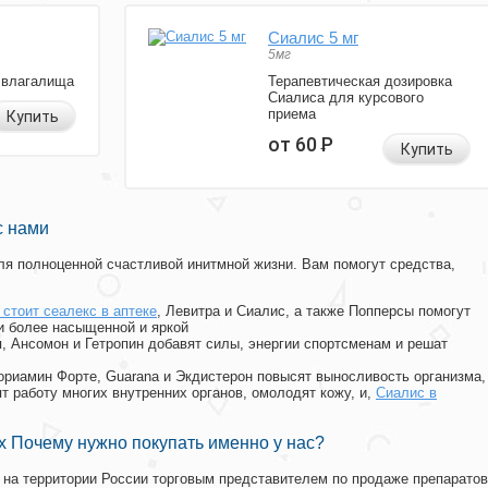
Сиалис 5 мг
5мг
 влагалища
Терапевтическая дозировка
Сиалиса для курсового
приема
Купить
от 60
Р
Купить
с нами
я полноценной счастливой инитмной жизни. Вам помогут средства,
 стоит сеалекс в аптеке
, Левитра и Сиалис, а также Попперсы помогут
и более насыщенной и яркой
п, Ансомон и Гетропин добавят силы, энергии спортсменам и решат
, Мориамин Форте, Guarana и Экдистерон повысят выносливость организма,
т работу многих внутренних органов, омолодят кожу, и,
Сиалис в
 Почему нужно покупать именно у нас?
на территории России торговым представителем по продаже препаратов