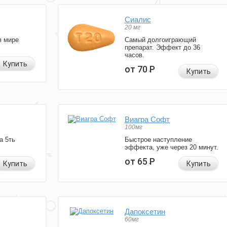
Сиалис
20 мг
в мире
Самый долгоиграющий
препарат. Эффект до 36
часов.
Купить
от 70
Р
Купить
Виагра Софт
100мг
а 5ть
Быстрое наступление
эффекта, уже через 20 минут.
от 65
Р
Купить
Купить
Дапоксетин
60мг