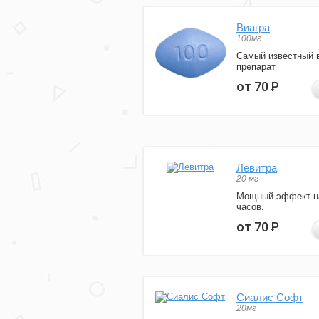
Виагра
100мг
Самый известный 
препарат
от 70
Р
Левитра
20 мг
Мощный эффект н
часов.
от 70
Р
Сиалис Софт
20мг