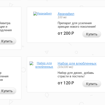
Аванафил
100 мг
Левитра
Препарат для усиления
ции и
эрекции нового поколения!
родления
от 200
Р
Купить
Купить
Набор для влюбленных
(10х100 мг)
р
Набор для двоих, добавь
иления
страсти в постель!
ия
от 120
Р
Купить
Купить