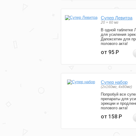
Супер Левитра
20 + 60 мг
В одной таблетке 
для усиления эрек
Дапоксетин для п
полового акта!
от 95
Р
Супер набор
(2х160мг, 4х80мг)
Попробуй все супе
препараты для ус
эрекции и продлен
полового акта!
от 158
Р