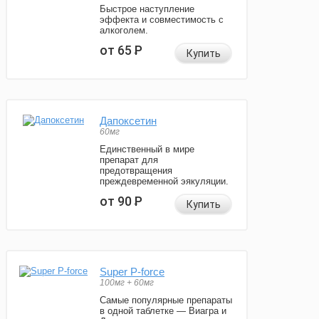
Быстрое наступление
эффекта и совместимость с
алкоголем.
от 65
Р
Купить
Дапоксетин
60мг
Единственный в мире
препарат для
предотвращения
преждевременной эякуляции.
от 90
Р
Купить
Super P-force
100мг + 60мг
Самые популярные препараты
в одной таблетке — Виагра и