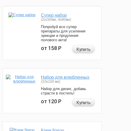
Супер набор
(2х160мг, 4х80мг)
Попробуй все супер
препараты для усиления
эрекции и продления
полового акта!
от 158
Р
Купить
Набор для влюбленных
(10х100 мг)
Набор для двоих, добавь
страсти в постель!
от 120
Р
Купить
Крем Naron