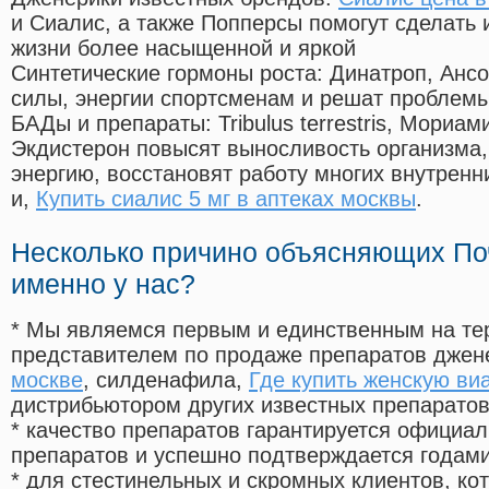
и Сиалис, а также Попперсы помогут сделать
жизни более насыщенной и яркой
Синтетические гормоны роста
: Динатроп, Анс
силы, энергии спортсменам и решат проблем
БАДы и препараты:
Tribulus terrestris, Мориа
Экдистерон повысят выносливость организма,
энергию, восстановят работу многих внутренн
и,
Купить сиалис 5 мг в аптеках москвы
.
Несколько причино объясняющих По
именно у нас?
* Мы являемся первым и единственным на те
представителем по продаже препаратов дже
москве
, силденафила
,
Где купить женскую ви
дистрибьютором других известных препарато
* качество препаратов гарантируется офици
препаратов и успешно подтверждается годам
* для стестинельных и скромных клиентов, ко