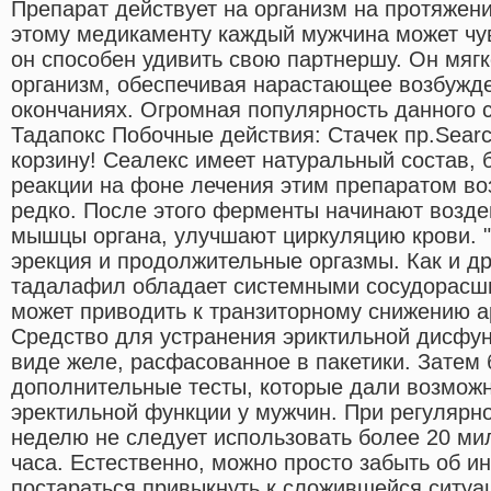
Препарат действует на организм на протяжени
этому медикаменту каждый мужчина может чув
он способен удивить свою партнершу. Он мягк
организм, обеспечивая нарастающее возбужде
окончаниях. Огромная популярность данного 
Тадапокс Побочные действия: Стачек пр.Searc
корзину! Сеалекс имеет натуральный состав,
реакции на фоне лечения этим препаратом во
редко. После этого ферменты начинают возде
мышцы органа, улучшают циркуляцию крови. "
эрекция и продолжительные оргазмы. Как и д
тадалафил обладает системными сосудорасш
может приводить к транзиторному снижению а
Средство для устранения эриктильной дисфун
виде желе, расфасованное в пакетики. Затем
дополнительные тесты, которые дали возможн
эректильной функции у мужчин. При регулярн
неделю не следует использовать более 20 м
часа. Естественно, можно просто забыть об и
постараться привыкнуть к сложившейся ситуа