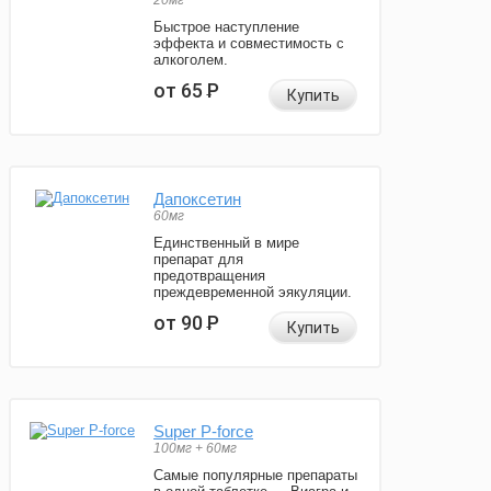
20мг
Быстрое наступление
эффекта и совместимость с
алкоголем.
от 65
Р
Купить
Дапоксетин
60мг
Единственный в мире
препарат для
предотвращения
преждевременной эякуляции.
от 90
Р
Купить
Super P-force
100мг + 60мг
Самые популярные препараты