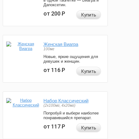
в одной таблетке — Виагра и
Дапоксетин.
от 200
Р
Купить
Женская Виагра
100мг
Новые, яркие ощущения для
девушек и женщин.
от 116
Р
Купить
Набор Классический
(2x100мг, 4x20мг)
Попробуй и выбери наиболее
понравившийся препарат.
от 117
Р
Купить