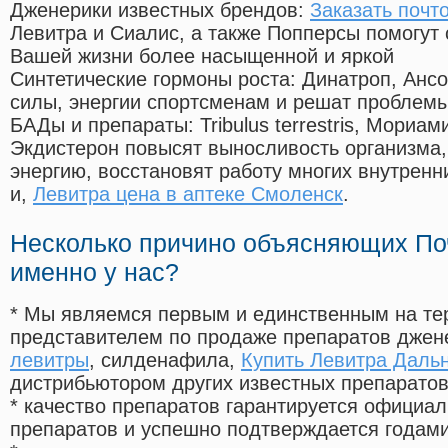
Дженерики известных брендов:
Заказать почт
Левитра и Сиалис, а также Попперсы помогут
Вашей жизни более насыщенной и яркой
Синтетические гормоны роста
: Динатроп, Анс
силы, энергии спортсменам и решат проблем
БАДы и препараты:
Tribulus terrestris, Мориа
Экдистерон повысят выносливость организма,
энергию, восстановят работу многих внутренн
и,
Левитра цена в аптеке Смоленск
.
Несколько причино объясняющих По
именно у нас?
* Мы являемся первым и единственным на те
представителем по продаже препаратов дже
левитры
, силденафила
,
Купить Левитра Даль
дистрибьютором других известных препарато
* качество препаратов гарантируется офици
препаратов и успешно подтверждается годам