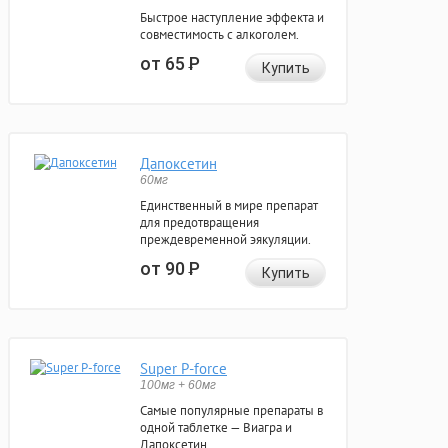
Быстрое наступление эффекта и
совместимость с алкоголем.
от 65
Р
Купить
Дапоксетин
60мг
Единственный в мире препарат
для предотвращения
преждевременной эякуляции.
от 90
Р
Купить
Super P-force
100мг + 60мг
Самые популярные препараты в
одной таблетке — Виагра и
Дапоксетин.