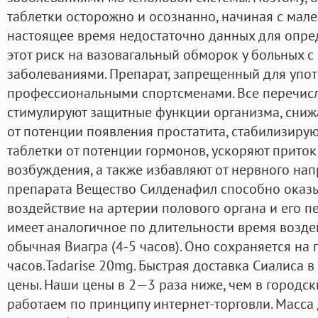
таблетки осторожно и осознанно, начиная с мале
настоящее время недостаточно данных для опре
этот риск на вазовагальный обморок у больных 
заболеваниями. Препарат, запрещенный для упо
профессиональными спортсменами. Все перечис
стимулируют защитные функции организма, сниж
от потенции появления простатита, стабилизиру
таблетки от потенции гормонов, ускоряют приток
возбуждения, а также избавляют от нервного на
препарата Вещество Силденафил способно оказы
воздействие на артерии полового органа и его п
имеет аналогичное по длительности время воздей
обычная Виагра (4-5 часов). Оно сохраняется на
часов.Tadarise 20mg. Быстрая доставка Сиалиса 
цены. Наши цены в 2—3 раза ниже, чем в городски
работаем по принципу интернет-торговли. Масса