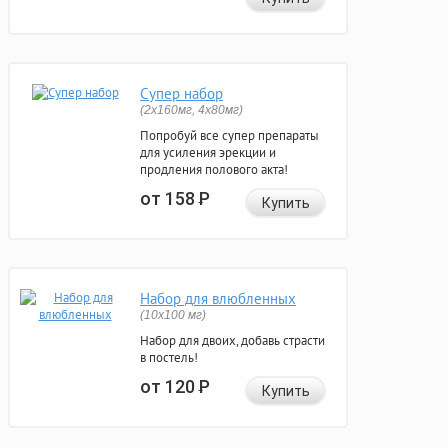
Супер набор
(2х160мг, 4х80мг)
Попробуй все супер препараты
для усиления эрекции и
продления полового акта!
от 158
Р
Купить
Набор для влюбленных
(10х100 мг)
Набор для двоих, добавь страсти
в постель!
от 120
Р
Купить