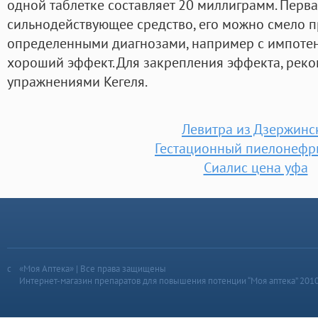
одной таблетке составляет 20 миллиграмм. Первая
сильнодействующее средство, его можно смело 
определенными диагнозами, например с импотен
хороший эффект. Для закрепления эффекта, рек
упражнениями Кегеля.
Левитра из Дзержинс
Гестационный пиелонефр
Сиалис цена уфа
«Моя Аптека» | Все права защищены
Интернет-магазин препаратов для повышения потенции “Моя аптека” 201