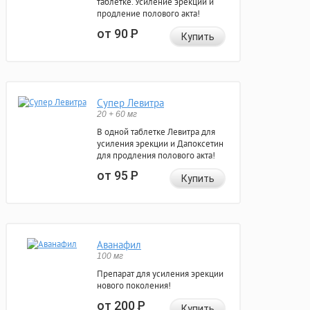
таблетке. Усиление эрекции и
продление полового акта!
от 90
Р
Купить
Супер Левитра
20 + 60 мг
В одной таблетке Левитра для
усиления эрекции и Дапоксетин
для продления полового акта!
от 95
Р
Купить
Аванафил
100 мг
Препарат для усиления эрекции
нового поколения!
от 200
Р
Купить