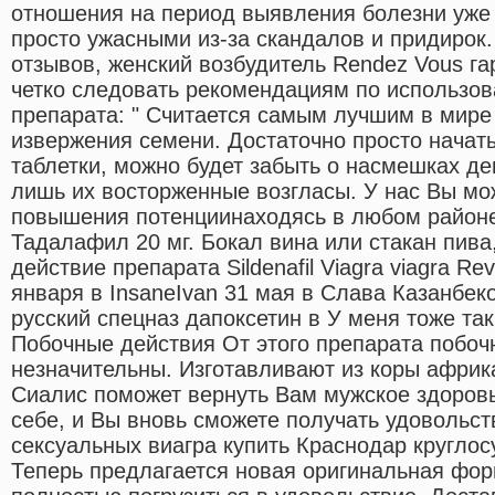
отношения на период выявления болезни уже 
просто ужасными из-за скандалов и придирок
отзывов, женский возбудитель Rendez Vous га
четко следовать рекомендациям по использо
препарата: " Считается самым лучшим в мире
извержения семени. Достаточно просто начать 
таблетки, можно будет забыть о насмешках д
лишь их восторженные возгласы. У нас Вы мо
повышения потенциинаходясь в любом районе 
Тадалафил 20 мг. Бокал вина или стакан пива,
действие препарата Sildenafil Viagra viagra Rev
января в InsaneIvan 31 мая в Слава Казанбеко
русский спецназ дапоксетин в У меня тоже так
Побочные действия От этого препарата побо
незначительны. Изготавливают из коры африк
Сиалис поможет вернуть Вам мужское здоровь
себе, и Вы вновь сможете получать удовольст
сексуальных виагра купить Краснодар круглос
Теперь предлагается новая оригинальная фор