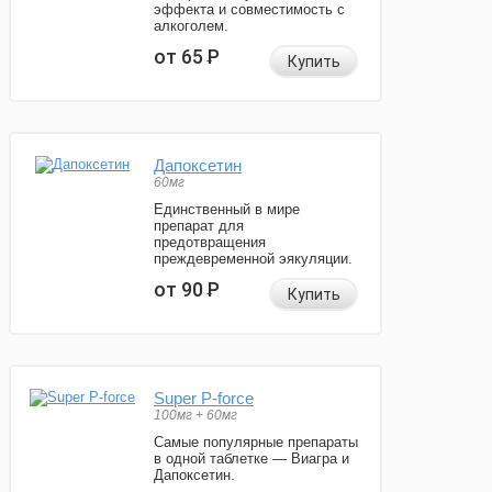
эффекта и совместимость с
алкоголем.
от 65
Р
Купить
Дапоксетин
60мг
Единственный в мире
препарат для
предотвращения
преждевременной эякуляции.
от 90
Р
Купить
Super P-force
100мг + 60мг
Самые популярные препараты
в одной таблетке — Виагра и
Дапоксетин.