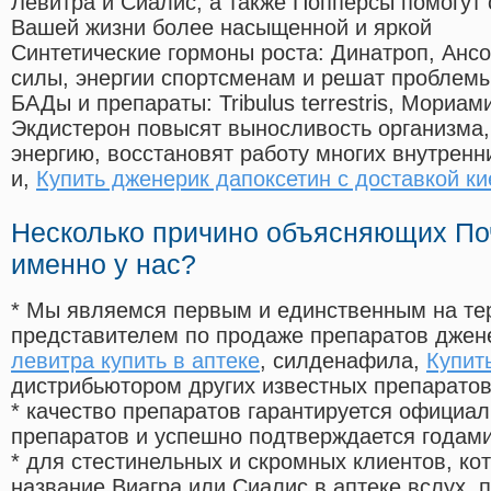
Левитра и Сиалис, а также Попперсы помогут
Вашей жизни более насыщенной и яркой
Синтетические гормоны роста
: Динатроп, Анс
силы, энергии спортсменам и решат проблем
БАДы и препараты:
Tribulus terrestris, Мориа
Экдистерон повысят выносливость организма,
энергию, восстановят работу многих внутренн
и,
Купить дженерик дапоксетин с доставкой ки
Несколько причино объясняющих По
именно у нас?
* Мы являемся первым и единственным на те
представителем по продаже препаратов дже
левитра купить в аптеке
, силденафила
,
Купит
дистрибьютором других известных препарато
* качество препаратов гарантируется офици
препаратов и успешно подтверждается годам
* для стестинельных и скромных клиентов, ко
название Виагра или Сиалис в аптеке вслух, 