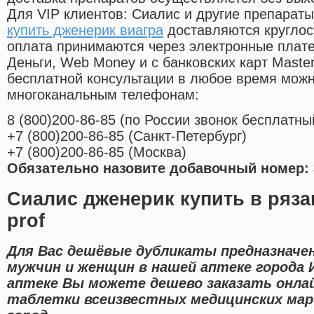
Для VIP клиентов: Сиалис и другие препараты
купить дженерик виагра
доставляются круглос
оплата принимаются через электронные плат
Деньги, Web Money и с банковских карт Master
бесплатной консультации в любое время мож
многоканальным телефонам:
8
(800
)200-86-85
(
по России звонок бесплатны
+7
(800
)200-86-85
(
Санкт-Петербург)
+7
(800
)200-86-85
(
Москва)
Обязательно назовите добавочный номер: 
Сиалис дженерик купить в ряза
prof
Для Вас дешёвые дубликаты предназначе
мужчин и женщин в нашей аптеке города 
аптеке Вы можете дешево заказать онла
таблетки всеизвестных медицинских мар