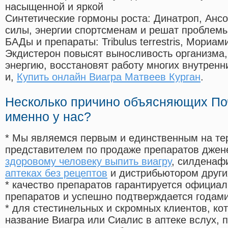
насыщенной и яркой
Синтетические гормоны роста
: Динатроп, Анс
силы, энергии спортсменам и решат проблем
БАДы и препараты:
Tribulus terrestris, Мориа
Экдистерон повысят выносливость организма,
энергию, восстановят работу многих внутренн
и,
Купить онлайн Виагра Матвеев Курган
.
Несколько причино объясняющих По
именно у нас?
* Мы являемся первым и единственным на те
представителем по продаже препаратов дже
здоровому человеку выпить виагру
, силденаф
аптеках без рецептов
и дистрибьютором други
* качество препаратов гарантируется офици
препаратов и успешно подтверждается годам
* для стестинельных и скромных клиентов, ко
название Виагра или Сиалис в аптеке вслух, 