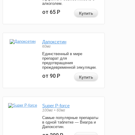
алкоголем.
от 65
Р
Купить
Дапоксетин
60мг
Единственный в мире
препарат для
предотвращения
преждевременной эякуляции.
от 90
Р
Купить
Super P-force
100мг + 60мг
Самые популярные препараты
в одной таблетке — Виагра и
Дапоксетин.