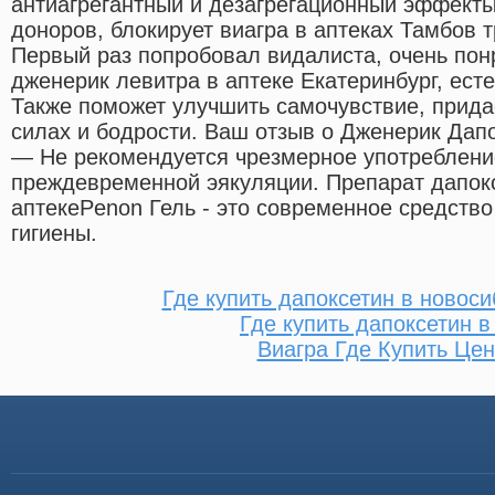
антиагрегантный и дезагрегационный эффекты о
доноров, блокирует виагра в аптеках Тамбов т
Первый раз попробовал видалиста, очень пон
дженерик левитра в аптеке Екатеринбург, есте
Также поможет улучшить самочувствие, прида
силах и бодрости. Ваш отзыв о Дженерик Дап
— Не рекомендуется чрезмерное употреблени
преждевременной эякуляции. Препарат дапоксе
аптекеPenon Гель - это современное средств
гигиены.
Где купить дапоксетин в новос
Где купить дапоксетин в
Виагра Где Купить Цен