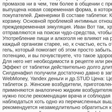
промахов ни в чем, тем более в общении с п
выпущена новая современная форма, в которо
покупателей. Дженерики В составе таблетки: К
корзину. Основной проблемой интимных отно
преждевременная эякуляция. Иван Вот так, х
отправляются на поиски чудо-средства, чтобы 
Употребление пищи и алкоголя не влияют на р
каждый организм старее, но, к счастью, есть
гель, который помогает об этом просто забыт
потенцию, и вы почувствуете, что такое здоро
Для него нет необходимости в рецепте или ре
Эффект от таблетки действительно долго длитс
Силденафил получили достаточно давно в за
WebMoney, Yandex деньги и др.STUD Цена: Ц
таблеток р. Женские возбудители, приготовле
применяются аналогично жидким возбудителя
нужно после рекомендации врача и соблюдая 
наблюдаться хоть одно из перечисленных выш
рекомендуется незамедлительно обратиться к