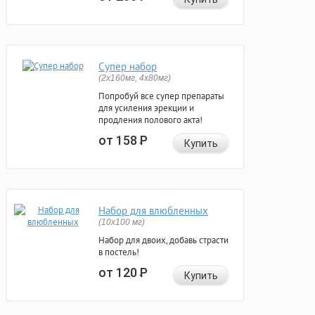
Супер набор
(2х160мг, 4х80мг)
Попробуй все супер препараты
для усиления эрекции и
продления полового акта!
от 158
Р
Купить
Набор для влюбленных
(10х100 мг)
Набор для двоих, добавь страсти
в постель!
от 120
Р
Купить