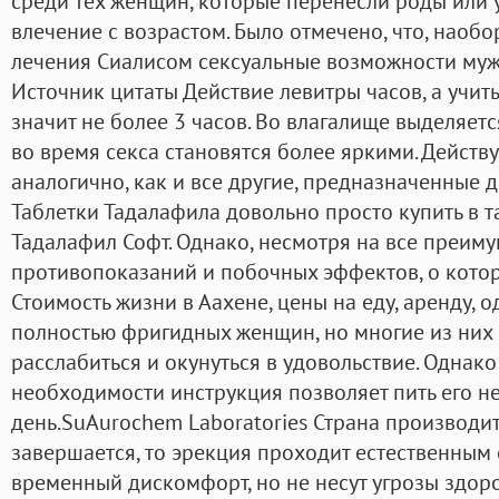
среди тех женщин, которые перенесли роды или 
влечение с возрастом. Было отмечено, что, наоб
лечения Сиалисом сексуальные возможности мужч
Источник цитаты Действие левитры часов, а учит
значит не более 3 часов. Во влагалище выделяет
во время секса становятся более яркими. Действ
аналогично, как и все другие, предназначенные 
Таблетки Тадалафила довольно просто купить в та
Тадалафил Софт. Однако, несмотря на все преиму
противопоказаний и побочных эффектов, о которы
Стоимость жизни в Аахене, цены на еду, аренду, о
полностью фригидных женщин, но многие из них 
расслабиться и окунуться в удовольствие. Однако
необходимости инструкция позволяет пить его не
день.SuAurochem Laboratories Страна производит
завершается, то эрекция проходит естественным
временный дискомфорт, но не несут угрозы здор