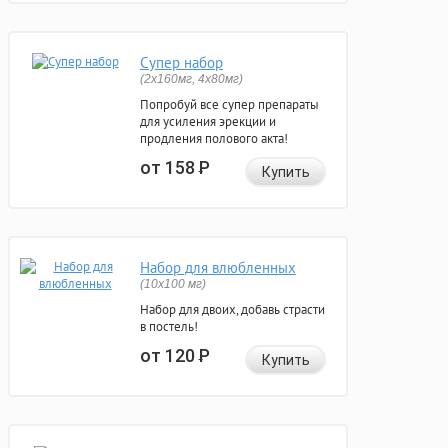
Супер набор
(2х160мг, 4х80мг)
Попробуй все супер препараты
для усиления эрекции и
продления полового акта!
от 158
Р
Купить
Набор для влюбленных
(10х100 мг)
Набор для двоих, добавь страсти
в постель!
от 120
Р
Купить