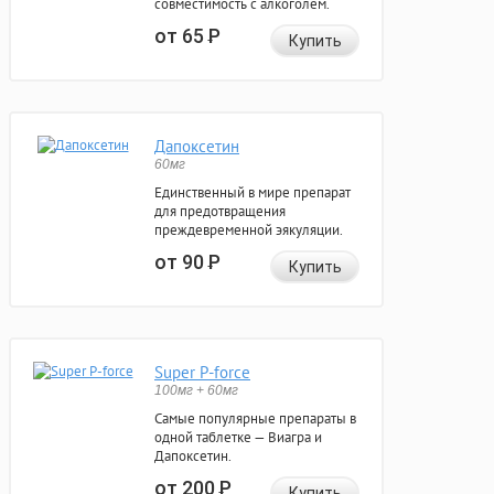
совместимость с алкоголем.
от 65
Р
Купить
Дапоксетин
60мг
Единственный в мире препарат
для предотвращения
преждевременной эякуляции.
от 90
Р
Купить
Super P-force
100мг + 60мг
Самые популярные препараты в
одной таблетке — Виагра и
Дапоксетин.
от 200
Р
Купить