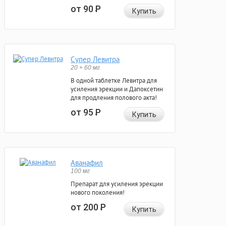
от 90
Р
Купить
Супер Левитра
20 + 60 мг
В одной таблетке Левитра для
усиления эрекции и Дапоксетин
для продления полового акта!
от 95
Р
Купить
Аванафил
100 мг
Препарат для усиления эрекции
нового поколения!
от 200
Р
Купить