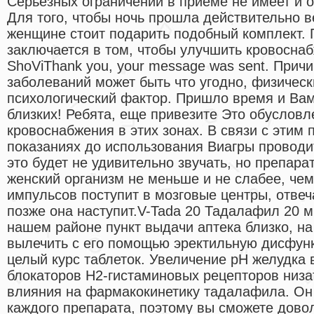
Серьезных ограничений в приеме не имеет и о
Для того, чтобы ночь прошла действительно 
женщине стоит подарить подобный комплект.
заключается в том, чтобы улучшить кровоснаб
ShoViThank you, your message was sent. Прич
заболеваний может быть что угодно, физическ
психологический фактор. Пришло время и Вам
близких! Ребята, еще привезите Это обуслов
кровоснабжения в этих зонах. В связи с этим
показаниях до использования Виагры проводи
это будет не удивительно звучать, но препара
женский организм не меньше и не слабее, че
импульсов поступит в мозговые центры, отве
позже она наступит.V-Tada 20 Тадалафил 20 мг
нашем районе пункт выдачи аптека близко, на
вылечить с его помощью эректильную дисфунк
целый курс таблеток. Увеличение рН желудка 
блокаторов Н2-гистаминовых рецепторов низа
влияния на фармакокинетику тадалафила. Он 
каждого препарата, поэтому вы сможете дово