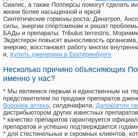
Сиалис, а также Попперсы помогут сделать и
жизни более насыщенной и яркой
Синтетические гормоны роста
: Динатроп, Анс
силы, энергии спортсменам и решат проблем
БАДы и препараты:
Tribulus terrestris, Мориа
Экдистерон повысят выносливость организма,
энергию, восстановят работу многих внутренн
и,
Купить дженерики в Екатеринбурге
.
Несколько причино объясняющих По
именно у нас?
* Мы являемся первым и единственным на те
представителем по продаже препаратов дже
Воронеж аптека
, силденафила
,
Дапоксетин та
дистрибьютором других известных препарато
* качество препаратов гарантируется офици
препаратов и успешно подтверждается годам
* для стестинельных и скромных клиентов, ко