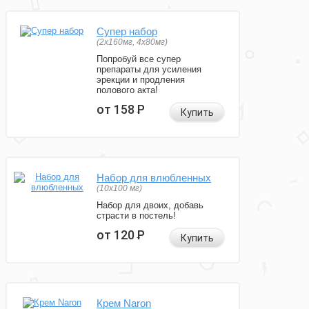
Супер набор
(2х160мг, 4х80мг)
Попробуй все супер
препараты для усиления
эрекции и продления
полового акта!
от 158
Р
Купить
Набор для влюбленных
(10х100 мг)
Набор для двоих, добавь
страсти в постель!
от 120
Р
Купить
Крем Naron