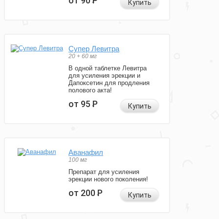
от 90
Р
Купить
Супер Левитра
20 + 60 мг
В одной таблетке Левитра
для усиления эрекции и
Дапоксетин для продления
полового акта!
от 95
Р
Купить
Аванафил
100 мг
Препарат для усиления
эрекции нового поколения!
от 200
Р
Купить