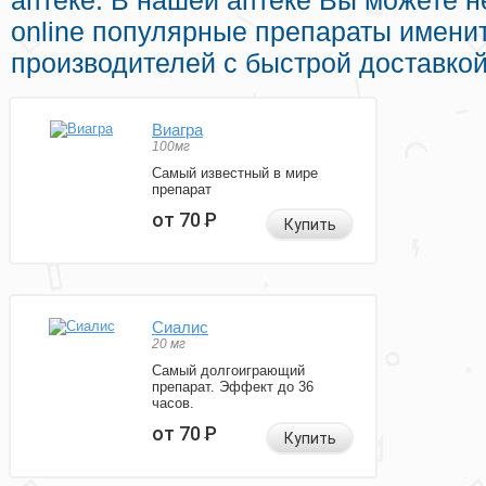
аптеке. В нашей аптеке Вы можете н
online популярные препараты имени
производителей с быстрой доставко
Виагра
100мг
Самый известный в мире
препарат
от 70
Р
Купить
Сиалис
20 мг
Самый долгоиграющий
препарат. Эффект до 36
часов.
от 70
Р
Купить