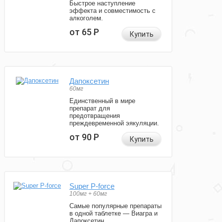
Быстрое наступление
эффекта и совместимость с
алкоголем.
от 65
Р
Купить
Дапоксетин
60мг
Единственный в мире
препарат для
предотвращения
преждевременной эякуляции.
от 90
Р
Купить
Super P-force
100мг + 60мг
Самые популярные препараты
в одной таблетке — Виагра и
Дапоксетин.