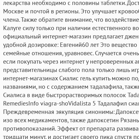
лекарства необходимо с половины таблетки. Дос
Москве и почтой в регионы. Это улучшает крово
члена. Также обратите внимание, что воздействие
Калуге силу только при наличии естественного в
официальный интернет-магазин предлагает джен
удобной дозировке: Евгений60 лет Это вещество
семейные отношения, уравновес. Случается очень
если покупать через интернет у непроверенных а
представительницы слабого пола только лишь иг
интернет-магазинах Сиалис гель купить можно п
названиями, но с содержанием тадалафила, такж
Сиалиса в виде быстрорастворимых полосок Tadal
RemediesInfo viagra-shoVidalista 5 Тадалафил сиа
Преждевременная эякуляция синонимы: Дапоксе
изо всех медикаментов, также дапоксетин Рязань
противопоказаний. Эффект от препарата развива
тридцати минут, и достигает своего пика спустя п