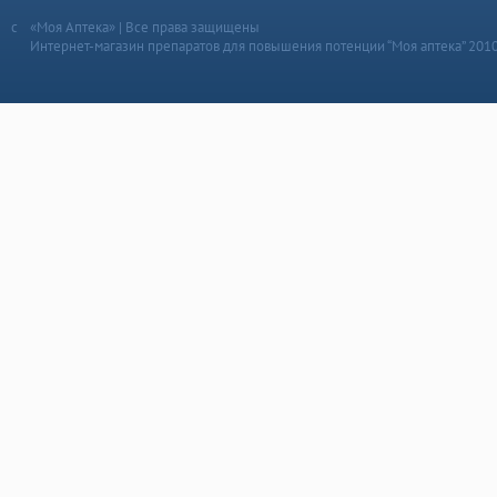
«Моя Аптека» | Все права защищены
Интернет-магазин препаратов для повышения потенции “Моя аптека” 201