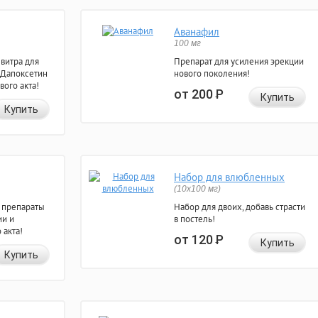
Аванафил
100 мг
евитра для
Препарат для усиления эрекции
 Дапоксетин
нового поколения!
вого акта!
от 200
Р
Купить
Купить
Набор для влюбленных
(10х100 мг)
 препараты
Набор для двоих, добавь страсти
ии и
в постель!
 акта!
от 120
Р
Купить
Купить