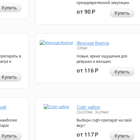
преждевременной эякуляции.
Купить
от 90
Р
Купить
Женская Виагра
100мг
препараты в
Новые, яркие ощущения для
агра и
девушек и женщин.
от 116
Р
Купить
Купить
кий
Софт набор
(3x100мг, 3x20мг)
 наиболее
Выбери софт-препарат на свой
арат.
вкус!
от 117
Р
Купить
Купить