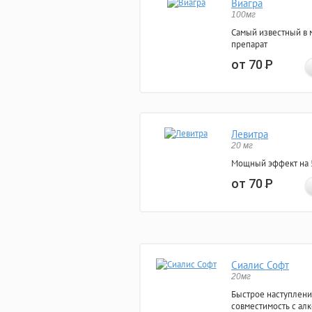
Виагра
100мг
Самый известный в 
препарат
от 70
Р
Левитра
20 мг
Мощный эффект на 5
от 70
Р
Сиалис Софт
20мг
Быстрое наступлени
совместимость с ал