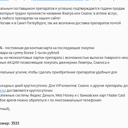
циальным поставщиком препаратов и успешно подтверждается годами продаж
 которым трудно произнести название Виагра или Сиалис в аптеке вслух,
 любого препаратан на нашем сайте!
Москве и в Санкт-Петербурге, так же возможна доставка препаратов почтой
- постоянная дисконтная карта на последующие покупки
0%
овара на сумму более 5 тысяч рублей
 на мелкооптовые партии препарата с возможностью выписки товарного чек
личные АКЦИИ позволяющие покупать дженерики Левитры, Сиалиса и
мальные усилия, чтобы сделать приобретение препаратов удобным для
ыходных дней круглосуточно. Для VIP клиентов: Сиалис и другие препараты дл
агра
доставляются круглосуточно
атежные системы Яндекс Деньги, Web Money и с банковских карт Master Card
юбое время можно обратиться
»
по многоканальным телефонам:
тный),
омер: 3533