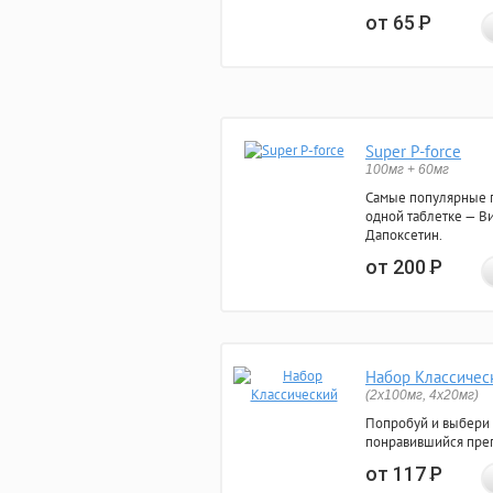
от 65
Р
Super P-force
100мг + 60мг
Самые популярные 
одной таблетке — Ви
Дапоксетин.
от 200
Р
Набор Классичес
(2x100мг, 4x20мг)
Попробуй и выбери
понравившийся преп
от 117
Р