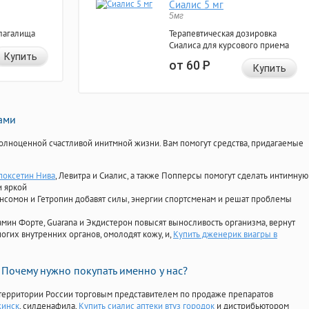
Сиалис 5 мг
5мг
лагалища
Терапевтическая дозировка
Сиалиса для курсового приема
Купить
от 60
Р
Купить
нами
олноценной счастливой инитмной жизни. Вам помогут средства, придагаемые
поксетин Нива
, Левитра и Сиалис, а также Попперсы помогут сделать интимную
и яркой
Ансомон и Гетропин добавят силы, энергии спортсменам и решат проблемы
ориамин Форте, Guarana и Экдистерон повысят выносливость организма, вернут
огих внутренних органов, омолодят кожу, и,
Купить дженерик виагры в
Почему нужно покупать именно у нас?
территории России торговым представителем по продаже препаратов
жинск
, силденафила
,
Купить сиалис аптеки втуз городок
и дистрибьютором