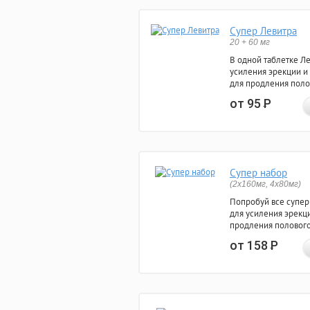
Супер Левитра
20 + 60 мг
В одной таблетке Л
усиления эрекции и
для продления поло
от 95
Р
Супер набор
(2х160мг, 4х80мг)
Попробуй все супер
для усиления эрекц
продления полового
от 158
Р