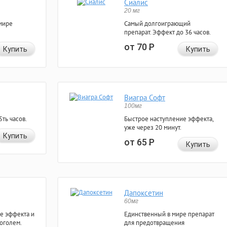
Сиалис
20 мг
мире
Самый долгоиграющий
препарат. Эффект до 36 часов.
от 70
Р
Купить
Купить
Виагра Софт
100мг
ть часов.
Быстрое наступление эффекта,
уже через 20 минут.
Купить
от 65
Р
Купить
Дапоксетин
60мг
е эффекта и
Единственный в мире препарат
коголем.
для предотвращения