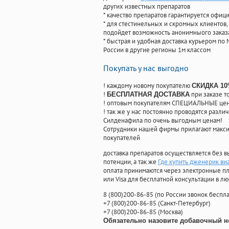
других известных препаратов
* качество препаратов гарантируется офи
* для стестинельных и скромных клиентов,
подойдет возможность анонимныого заказа
* быстрая и удобная доставка курьером по 
России в другие регионы 1м классом
Покупать у нас выгодно
! каждому новому покупателю
СКИДКА 1
!
при заказе т
БЕСПЛАТНАЯ ДОСТАВКА
! оптовым покупателям СПЕЦИАЛЬНЫЕ цены
! так же у нас постоянно проводятся раз
Силденафила по очень выгодным ценам!
Cотрудники нашей фирмы прилагают макси
покупателей
доставка препаратов осуществляется без в
потенции, а так же
Где купить дженерик ви
оплата принимаются через электронные пл
или Visa для бесплатной консультации в л
8
(800
)200-86-85
(
по России звонок беспла
+7
(800
)200-86-85
(
Санкт-Петербург)
+7
(800
)200-86-85
(
Москва)
Обязательно назовите добавочный н