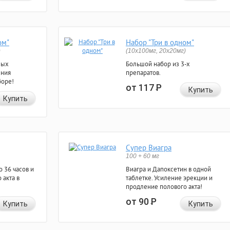
ом"
Набор "Три в одном"
)
(10x100мг, 20x20мг)
ных
Большой набор из 3-х
ения
препаратов.
боре!
от 117
Р
Купить
Купить
Супер Виагра
100 + 60 мг
 36 часов и
Виагра и Дапоксетин в одной
 акта в
таблетке. Усиление эрекции и
продление полового акта!
от 90
Р
Купить
Купить