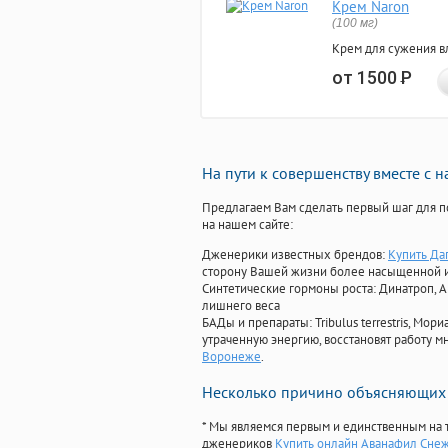
Крем Naron
(100 мг)
Крем для сужения в
от 1500
Р
На пути к совершенству вместе с 
Предлагаем Вам сделать первый шаг для п
на нашем сайте:
Дженерики известных брендов:
Купить Да
сторону Вашей жизни более насыщенной 
Синтетические гормоны роста
: Динатроп, 
лишнего веса
БАДы и препараты:
Tribulus terrestris, М
утраченную энергию, восстановят работу мн
Воронеже
.
Несколько причино объясняющих 
* Мы являемся первым и единственным на 
дженериков
Купить онлайн Аванафил Сне