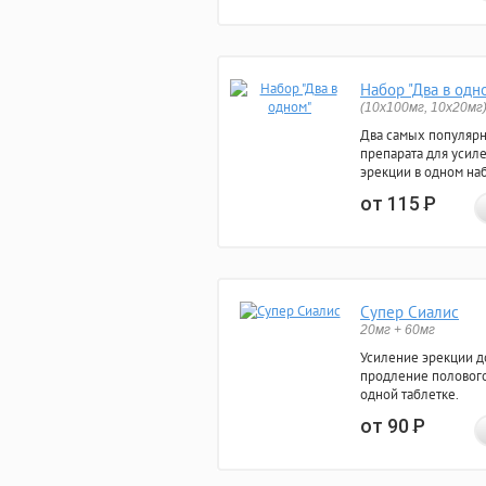
Набор "Два в одн
(10x100мг, 10x20мг
Два самых популяр
препарата для усил
эрекции в одном на
от 115
Р
Супер Сиалис
20мг + 60мг
Усиление эрекции до
продление полового
одной таблетке.
от 90
Р