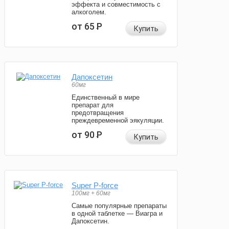
эффекта и совместимость с
алкоголем.
от 65
Р
Купить
Дапоксетин
60мг
Единственный в мире
препарат для
предотвращения
преждевременной эякуляции.
от 90
Р
Купить
Super P-force
100мг + 60мг
Самые популярные препараты
в одной таблетке — Виагра и
Дапоксетин.