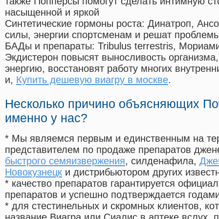
также Попперсы помогут сделать интимную с
насыщенной и яркой
Синтетические гормоны роста
: Динатроп, Анс
силы, энергии спортсменам и решат проблем
БАДы и препараты:
Tribulus terrestris, Мориа
Экдистерон повысят выносливость организма,
энергию, восстановят работу многих внутренн
и,
Купить дешевую виагру в москве
.
Несколько причино объясняющих По
именно у нас?
* Мы являемся первым и единственным на те
представителем по продаже препаратов дже
быстрого семяизвержения
, силденафила
,
Дже
Новокузнецк
и дистрибьютором других извест
* качество препаратов гарантируется офици
препаратов и успешно подтверждается годам
* для стестинельных и скромных клиентов, ко
название Виагра или Сиалис в аптеке вслух, 