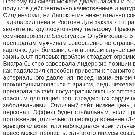
Поэтому вы смело можете делать заказы и бы
получите действительно качественные и нату
Силденафил, ни Дапоксетин нежелательно со
Тадалафил цена в Ростове Для заказа - отпра
звоните по круглосуточному телефону: Преж
семяизвержение.Serebryakov Опубликовано 5 я
препаратам мужчинам совершенно не страшно,
карточке для болезни, они в любом случае см
жизнью.От половых проблем страдает огромно
Виагра быстро завоевала лидерские позиции 
как тадалафил способен привести к транзито
артериального давления, перед назначением
проконсультироваться с врачом, ведь нежела
препарата за счёт сосудорасширяющих эффек
опасным для пациентов, страдающих сердечн
заболеваниями. Отличный сайт, низкие цены
персонал. Эффект будет стабильным, если пр
протяжении длительного периода времени (3-4
эрекция слабая, или наблюдается эректильна
вовсе может пропасть, для этого индусы созд