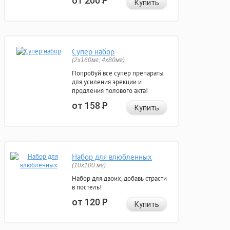
от 200
Р
Купить
Супер набор
(2х160мг, 4х80мг)
Попробуй все супер препараты
для усиления эрекции и
продления полового акта!
от 158
Р
Купить
Набор для влюбленных
(10х100 мг)
Набор для двоих, добавь страсти
в постель!
от 120
Р
Купить