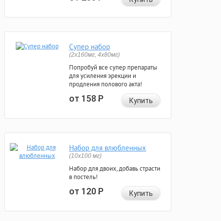
Супер набор
(2х160мг, 4х80мг)
Попробуй все супер препараты
для усиления эрекции и
продления полового акта!
от 158
Р
Купить
Набор для влюбленных
(10х100 мг)
Набор для двоих, добавь страсти
в постель!
от 120
Р
Купить