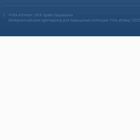
«Моя Аптека» | Все права защищены
Интернет-магазин препаратов для повышения потенции “Моя аптека” 201