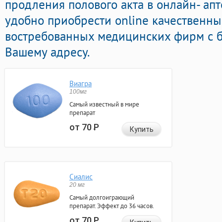
продления полового акта в онлайн- апт
удобно приобрести online качественны
востребованных медицинских фирм с б
Вашему адресу.
Виагра
100мг
Самый известный в мире
препарат
от 70
Р
Купить
Сиалис
20 мг
Самый долгоиграющий
препарат. Эффект до 36 часов.
от 70
Р