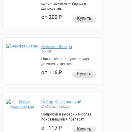
одной таблетке — Виагра и
Дапоксетин.
от 200
Р
Купить
Женская Виагра
100мг
Новые, яркие ощущения для
девушек и женщин.
от 116
Р
Купить
Набор Классический
(2x100мг, 4x20мг)
Попробуй и выбери наиболее
понравившийся препарат.
от 117
Р
Купить