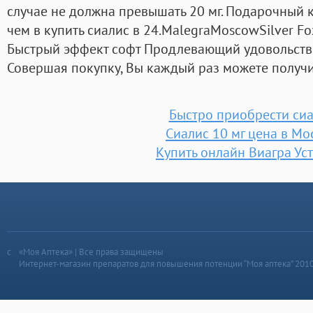
случае не должна превышать 20 мг. Подарочный 
чем в купить сиалис в 24.MalegraMoscowSilver Fo
Быстрый эффект софт Продлевающий удовольств
Совершая покупку, Вы каждый раз можете получи
Быстро приобрести си
Сиалис 10 мг цена в Мо
Купить онлайн Виагра Ус
«Моя Аптека» | Все права защищены
Интернет-магазин препаратов для повышения потенции “Моя аптека” 201