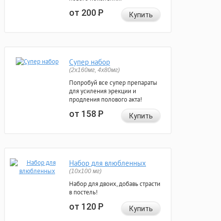
от 200
Р
Купить
Супер набор
(2х160мг, 4х80мг)
Попробуй все супер препараты
для усиления эрекции и
продления полового акта!
от 158
Р
Купить
Набор для влюбленных
(10х100 мг)
Набор для двоих, добавь страсти
в постель!
от 120
Р
Купить