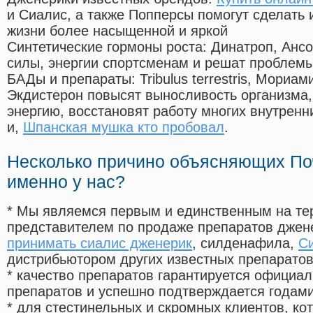
и Сиалис, а также Попперсы помогут сделать
жизни более насыщенной и яркой
Синтетические гормоны роста
: Динатроп, Анс
силы, энергии спортсменам и решат проблем
БАДы и препараты:
Tribulus terrestris, Мориа
Экдистерон повысят выносливость организма,
энергию, восстановят работу многих внутренн
и,
Шпанская мушка кто пробовал
.
Несколько причино объясняющих По
именно у нас?
* Мы являемся первым и единственным на те
представителем по продаже препаратов дже
принимать сиалис дженерик
, силденафила
,
Си
дистрибьютором других известных препарато
* качество препаратов гарантируется офици
препаратов и успешно подтверждается годам
* для стестинельных и скромных клиентов, ко