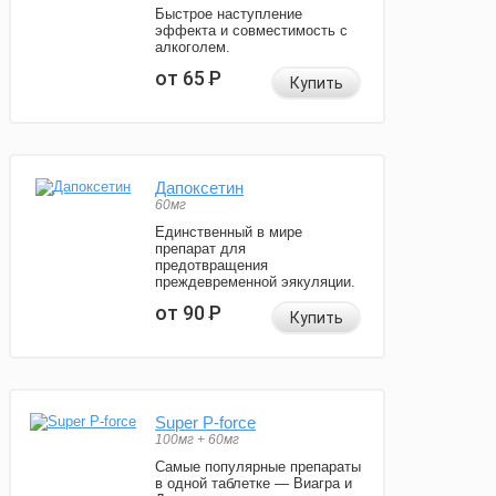
Быстрое наступление
эффекта и совместимость с
алкоголем.
от 65
Р
Купить
Дапоксетин
60мг
Единственный в мире
препарат для
предотвращения
преждевременной эякуляции.
от 90
Р
Купить
Super P-force
100мг + 60мг
Самые популярные препараты
в одной таблетке — Виагра и