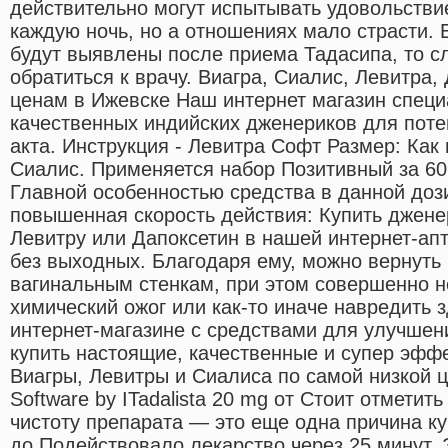
действительно могут испытывать удовольстви
каждую ночь, но а отношениях мало страсти.
будут выявлены после приема Тадасипа, то с
обратиться к врачу. Виагра, Сиалис, Левитра,
ценам в Ижевске Наш интернет магазин специ
качественных индийских дженериков для поте
акта. Инструкция - Левитра Софт Размер: Как
Сиалис. Применяется набор Позитивный за 60 
Главной особенностью средства в данной доз
повышенная скорость действия: Купить джене
Левитру или Дапоксетин в нашей интернет-апт
без выходных. Благодаря ему, можно вернуть
вагинальным стенкам, при этом совершенно н
химический ожог или как-то иначе навредить 
интернет-магазине с средствами для улучшен
купить настоящие, качественные и супер эф
Виагры, Левитры и Сиалиса по самой низкой 
Software by ITadalista 20 mg от Стоит отметит
чистоту препарата — это еще одна причина ку
до Подействовало лекарство через 25 минут. 