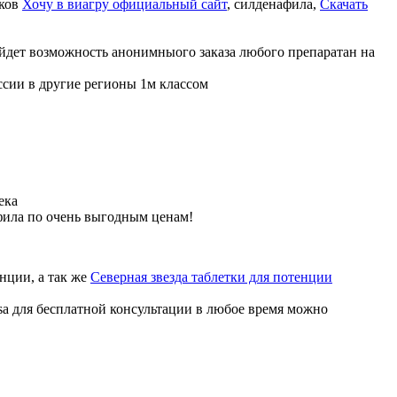
иков
Хочу в виагру официальный сайт
, силденафила
,
Скачать
ойдет возможность анонимныого заказа любого препаратан на
ссии в другие регионы 1м классом
ека
фила по очень выгодным ценам!
нции, а так же
Северная звезда таблетки для потенции
sa для бесплатной консультации в любое время можно