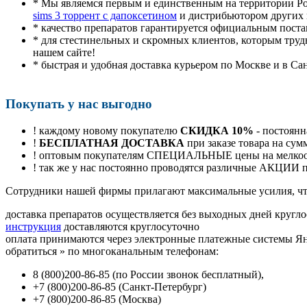
* Мы являемся первым и единственным на территории Р
sims 3 торрент с дапоксетином
и дистрибьютором других 
* качество препаратов гарантируется официальным пост
* для стестинельных и скромных клиентов, которым труд
нашем сайте!
* быстрая и удобная доставка курьером по Москве и в Са
Покупать у нас выгодно
! каждому новому покупателю
СКИДКА 10%
- постоянн
!
БЕСПЛАТНАЯ ДОСТАВКА
при заказе товара на сум
! оптовым покупателям СПЕЦИАЛЬНЫЕ цены на мелкоопт
! так же у нас постоянно проводятся различные АКЦИИ
Cотрудники нашей фирмы прилагают максимальные усилия, чт
доставка препаратов осуществляется без выходных дней кругло
инструкция
доставляются круглосуточно
оплата принимаются через электронные платежные системы Янд
обратиться
»
по многоканальным телефонам:
8
(800
)200-86-85
(
по России звонок бесплатный),
+7
(800
)200-86-85
(
Санкт-Петербург)
+7
(800
)200-86-85
(
Москва)