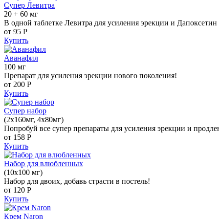
Супер Левитра
20 + 60 мг
В одной таблетке Левитра для усиления эрекции и Дапоксетин 
от 95
Р
Купить
Аванафил
100 мг
Препарат для усиления эрекции нового поколения!
от 200
Р
Купить
Супер набор
(2х160мг, 4х80мг)
Попробуй все супер препараты для усиления эрекции и продле
от 158
Р
Купить
Набор для влюбленных
(10х100 мг)
Набор для двоих, добавь страсти в постель!
от 120
Р
Купить
Крем Naron