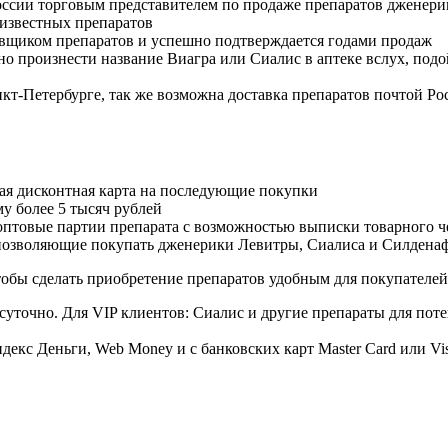
оссии торговым представителем по продаже препаратов дженер
известных препаратов
авщиком препаратов и успешно подтверждается годами продаж
но произнести название Виагра или Сиалис в аптеке вслух, под
нкт-Петербурге, так же возможна доставка препаратов почтой Ро
ая дисконтная карта на последующие покупки
му более 5 тысяч рублей
овые партии препарата с возможностью выписки товарного ч
 позволяющие покупать дженерики Левитры, Сиалиса и Силдена
обы сделать приобретение препаратов удобным для покупателей
суточно. Для VIP клиентов: Сиалис и другие препараты для поте
екс Деньги, Web Money и с банковских карт Master Card или Vi