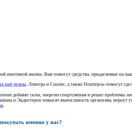
ой инитмной жизни. Вам помогут средства, придагаемые на наш
ах наб челны
, Левитра и Сиалис, а также Попперсы помогут сд
ропин добавят силы, энергии спортсменам и решат проблемы ли
, Guarana и Экдистерон повысят выносливость организма, вернут
ан
.
окупать именно у нас?