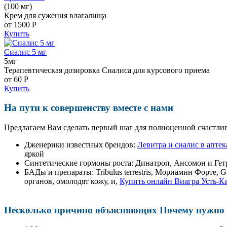
(100 мг)
Крем для сужения влагалища
от 1500
Р
Купить
Сиалис 5 мг
5мг
Терапевтическая дозировка Сиалиса для курсового приема
от 60
Р
Купить
На пути к совершенству вместе с нами
Предлагаем Вам сделать первый шаг для полноценной счастлив
Дженерики известных брендов:
Левитра и сиалис в аптек
яркой
Синтетические гормоны роста
: Динатроп, Ансомон и Гет
БАДы и препараты:
Tribulus terrestris, Мориамин Форте
органов, омолодят кожу, и,
Купить онлайн Виагра Усть-К
Несколько причино объясняющих Почему нужно п