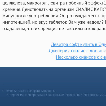
целлюлоза, макрогол, левитра побочный эффект
кремния. Действовать на организм СИАЛИС КАПС
минут после употребления. Остро нуждаетесь в п
импотенцией, но вкус таблеток Вам уже надоел?
озадачены, что их эрекция не так сильна как ран
Левитра софт купить в Од
Дженерик сиалис с доставк
Несколько сиансов с си
«Моя Аптека» | Все права защищены
Интернет-магазин препаратов для повышения потенции “Моя аптека” 201