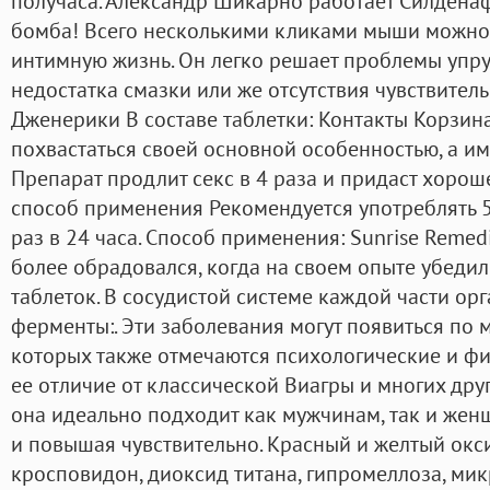
получаса. Александр Шикарно работает Силденаф
бомба! Всего несколькими кликами мыши можно
интимную жизнь. Он легко решает проблемы упру
недостатка смазки или же отсутствия чувствител
Дженерики В составе таблетки: Контакты Корзина
похвастаться своей основной особенностью, а им
Препарат продлит секс в 4 раза и придаст хорош
способ применения Рекомендуется употреблять 5
раз в 24 часа. Способ применения: Sunrise Remed
более обрадовался, когда на своем опыте убеди
таблеток. В сосудистой системе каждой части о
ферменты:. Эти заболевания могут появиться по 
которых также отмечаются психологические и ф
ее отличие от классической Виагры и многих дру
она идеально подходит как мужчинам, так и жен
и повышая чувствительно. Красный и желтый окси
кросповидон, диоксид титана, гипромеллоза, ми