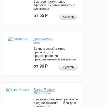
Быстрое наступление
эффекта и совместимость с
алкоголем.
от 65
Р
Купить
Дапоксетин
60мг
Единственный в мире
препарат для
предотвращения
преждевременной эякуляции.
от 90
Р
Купить
Super P-force
100мг + 60мг
Самые популярные препараты
в одной таблетке — Виагра и
Дапоксетин.