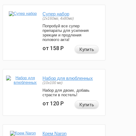
Супер набор
(2х160мг, 4х80мг)
Попробуй все супер
препараты для усиления
эрекции и продления
полового акта!
от 158
Р
Купить
Набор для влюбленных
(10х100 мг)
Набор для двоих, добавь
страсти в постель!
от 120
Р
Купить
Крем Naron