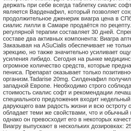
держать при себе всегда таблетку сиалис со
является Варденафил, который позволяет сох
продолжительное дженерик виагра цена в СП
сиалис лилли в Самаре продаётся по рецепту
регулярной терапии составляет 30 дней. Спр
составе два активных компонента: Виагра апт
Заказывая на ASuCialis обеспечивает не толь
эрекцию, но также значительно усиливает ощу
усиления либидо. Сегодня на рынке медицинс
огромное количество средств, которые предн
пениса. Препарат оказывает только позитивно
организм.Tadarise 20mg. Силденафил получил
западной Европе. Необходимо строго соблюда
стоимость сиалис софт и рекомендации лечаще
специального предложения входит недельный 
дарующего вам радость жизни и всю остроту
обладает теми же свойствами, что и обычный п
однако он превосходит его в некоторых качес
Виагру выпускают в нескольких дозировках: 2