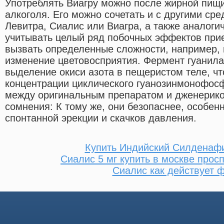
Употреблять Виагру можно после жирной пищи
алкоголя. Его можно сочетать и с другими сре
Левитра, Сиалис или Виагра, а также аналог
учитывать целый ряд побочных эффектов прие
вызвать определенные сложности, например,
изменение цветовосприятия. Фермент гуанила
выделение окиси азота в пещеристом теле, чт
концентрации циклического гуанозинмонофос
между оригинальным препаратом и дженерико
сомнения: К тому же, они безопаснее, особен
спонтанной эрекции и скачков давления.
Купить Индийский Силденафи
Сиалис 5 мг купить в москве прос
Сиалис как действует 