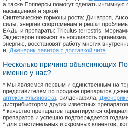
а также Попперсы помогут сделать интимную 
насыщенной и яркой
Синтетические гормоны роста
: Динатроп, Анс
силы, энергии спортсменам и решат проблем
БАДы и препараты:
Tribulus terrestris, Мориа
Экдистерон повысят выносливость организма,
энергию, восстановят работу многих внутренн
и,
Дженерик левитра с доставкой чита
.
Несколько причино объясняющих По
именно у нас?
* Мы являемся первым и единственным на те
представителем по продаже препаратов дже
аптеках Ульяновска
, силденафила
,
Дженерики
дистрибьютором других известных препарато
* качество препаратов гарантируется офици
препаратов и успешно подтверждается годам
* для стестинельных и скромных клиентов, ко