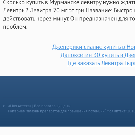
Сколько купить в Мурманске левитру нужно жда
Левитры? Левитра 20 мг от грн Название: Быстро
действовать через минут. Он предназначен для т
проблем.
Дженерики сиалис купить в Н
Дапоксетин 30 купить в Дз
Где заказать Левитра Ты
«Моя Аптека» | Все права защищены
Интернет-магазин препаратов для повышения потенции “Моя аптека” 201