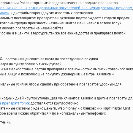
территории России торговым представителем по продаже препаратов
ов. низкие цены, сотни довольных покупателей, анонимная доставка курьером
,
ачкалы
и дистрибьютором других известных препаратов
циальным поставщиком препаратов и успешно подтверждается годами продаж
 которым трудно произнести название Виагра или Сиалис в аптеке вслух,
 любого препаратан на нашем сайте!
Москве и в Санкт-Петербурге, так же возможна доставка препаратов почтой
- постоянная дисконтная карта на последующие покупки
0%
овара на сумму более 5 тысяч рублей
 на мелкооптовые партии препарата с возможностью выписки товарного чек
личные АКЦИИ позволяющие покупать дженерики Левитры, Сиалиса и
мальные усилия, чтобы сделать приобретение препаратов удобным для
ыходных дней круглосуточно. Для VIP клиентов: Сиалис и другие препараты дл
е препарата томск
доставляются круглосуточно
атежные системы Яндекс Деньги, Web Money и с банковских карт Master Card
юбое время можно обратиться
»
по многоканальным телефонам:
тный),