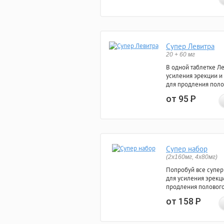
Супер Левитра
20 + 60 мг
В одной таблетке Л
усиления эрекции и
для продления поло
от 95
Р
Супер набор
(2х160мг, 4х80мг)
Попробуй все супер
для усиления эрекц
продления полового
от 158
Р