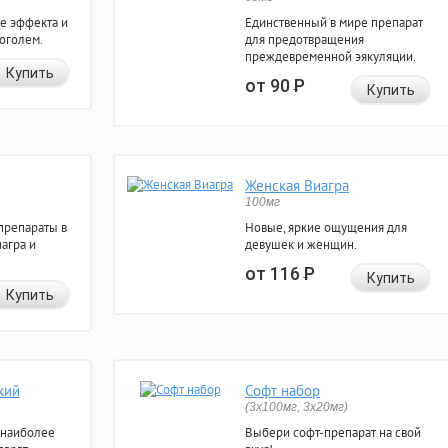
е эффекта и
Единственный в мире препарат
коголем.
для предотвращения
преждевременной эякуляции.
Купить
от 90
Р
Купить
Женская Виагра
100мг
препараты в
Новые, яркие ощущения для
агра и
девушек и женщин.
от 116
Р
Купить
Купить
кий
Софт набор
(3x100мг, 3x20мг)
 наиболее
Выбери софт-препарат на свой