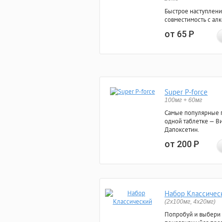
Быстрое наступлени
совместимость с ал
от 65
Р
Super P-force
100мг + 60мг
Самые популярные 
одной таблетке — Ви
Дапоксетин.
от 200
Р
Набор Классичес
(2x100мг, 4x20мг)
Попробуй и выбери