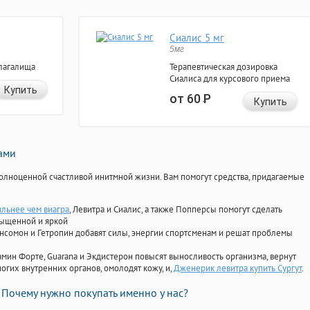
Сиалис 5 мг
5мг
лагалища
Терапевтическая дозировка
Сиалиса для курсового приема
Купить
от 60
Р
Купить
нами
олноценной счастливой инитмной жизни. Вам помогут средства, придагаемые
ильнее чем виагра
, Левитра и Сиалис, а также Попперсы помогут сделать
сыщенной и яркой
Ансомон и Гетропин добавят силы, энергии спортсменам и решат проблемы
ориамин Форте, Guarana и Экдистерон повысят выносливость организма, вернут
огих внутренних органов, омолодят кожу, и,
Дженерик левитра купить Сургут
.
Почему нужно покупать именно у нас?