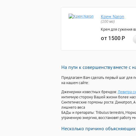
Крем Naron
(100 мг)
Крем для сужения в
от 1500
Р
На пути к совершенству вместе с 
Предлагаем Вам сделать первый шаг для п
на нашем сайте:
Дженерики известных брендов:
Левитра с
интимную сторону Вашей жизни более на
Синтетические гормоны роста
: Динатроп, 
лишнего веса
БАДы и препараты:
Tribulus terrestris, М
утраченную энергию, восстановят работу мн
Несколько причино объясняющих 