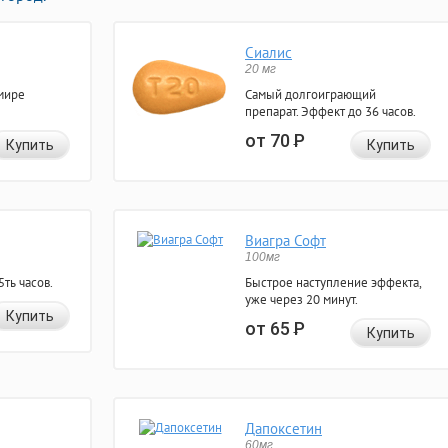
Сиалис
20 мг
мире
Самый долгоиграющий
препарат. Эффект до 36 часов.
от 70
Р
Купить
Купить
Виагра Софт
100мг
ть часов.
Быстрое наступление эффекта,
уже через 20 минут.
Купить
от 65
Р
Купить
Дапоксетин
60мг