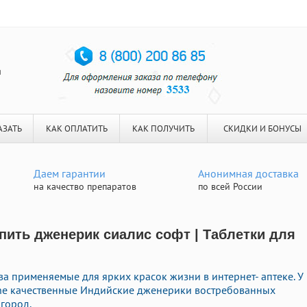
я
АЗАТЬ
КАК ОПЛАТИТЬ
КАК ПОЛУЧИТЬ
СКИДКИ И БОНУСЫ
Даем гарантии
Анонимная доставка
на качество препаратов
по всей России
упить дженерик сиалис софт | Таблетки для
а применяемые для ярких красок жизни в интернет- аптеке. У
ine качественные Индийские дженерики востребованных
город.