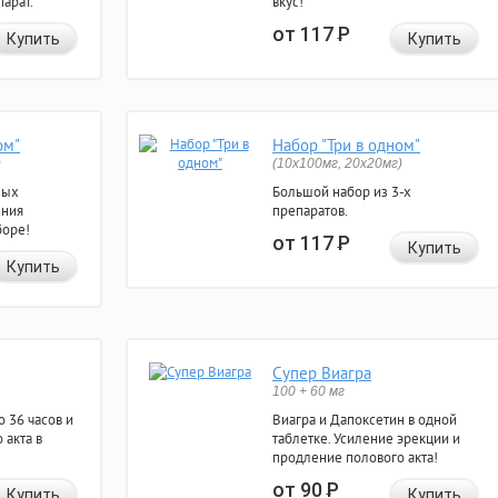
арат.
вкус!
от 117
Р
Купить
Купить
ом"
Набор "Три в одном"
)
(10x100мг, 20x20мг)
ных
Большой набор из 3-х
ения
препаратов.
боре!
от 117
Р
Купить
Купить
Супер Виагра
100 + 60 мг
 36 часов и
Виагра и Дапоксетин в одной
 акта в
таблетке. Усиление эрекции и
продление полового акта!
от 90
Р
Купить
Купить