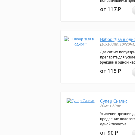
понравившийся преп
от 117
Р
Набор "Два в одн
(10x100мг, 10x20мг
Два самых популяр
препарата для усил
эрекции в одном на
от 115
Р
Супер Сиалис
20мг + 60мг
Усиление эрекции до
продление полового
одной таблетке.
от 90
Р