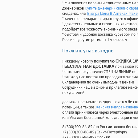
* Мы являемся первым и единственным на 
дженериков
Купить дженерик сиалис сарат
силденафила
,
Виагра Цена В Аптеках Мах
* качество препаратов гарантируется офи
* для стестинельных и скромных клиентов,
подойдет возможность анонимныого заказа
* быстрая и удобная доставка курьером по 
России в другие регионы 1м классом
Покупать у нас выгодно
! каждому новому покупателю
СКИДКА 1
!
при заказе т
БЕСПЛАТНАЯ ДОСТАВКА
! оптовым покупателям СПЕЦИАЛЬНЫЕ цены
! так же у нас постоянно проводятся раз
Силденафила по очень выгодным ценам!
Cотрудники нашей фирмы прилагают макси
покупателей
доставка препаратов осуществляется без в
потенции, а так же
Женская виагра названи
оплата принимаются через электронные пл
или Visa для бесплатной консультации в л
8
(800
)200-86-85
(
по России звонок беспла
+7
(800
)200-86-85
(
Санкт-Петербург)
+7
(800
)200-86-85
(
Москва)