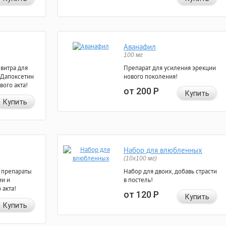
Аванафил
100 мг
евитра для
Препарат для усиления эрекции
 Дапоксетин
нового поколения!
вого акта!
от 200
Р
Купить
Купить
Набор для влюбленных
(10х100 мг)
 препараты
Набор для двоих, добавь страсти
ии и
в постель!
 акта!
от 120
Р
Купить
Купить