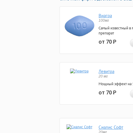
Виагра
100мг
Самый известный в 
препарат
от 70
Р
Левитра
20 мг
Мощный эффект на 5
от 70
Р
Сиалис Софт
20мг