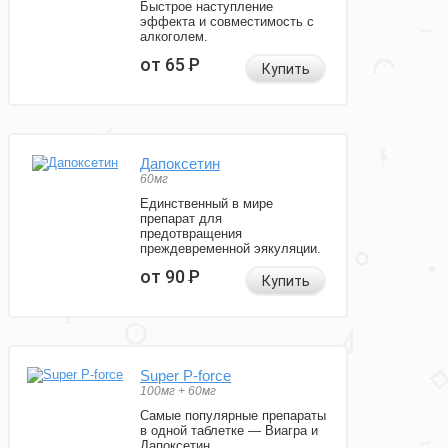
Быстрое наступление
эффекта и совместимость с
алкоголем.
от 65
Р
Купить
Дапоксетин
60мг
Единственный в мире
препарат для
предотвращения
преждевременной эякуляции.
от 90
Р
Купить
Super P-force
100мг + 60мг
Самые популярные препараты
в одной таблетке — Виагра и
Дапоксетин.