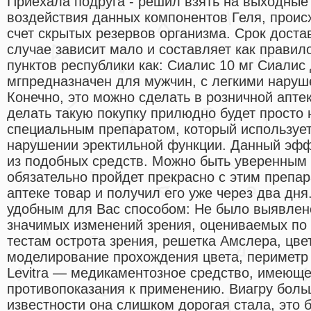
Приехала подруга - решил взять на выходные
воздействия данных компонентов Геля, проис
счет скрытых резервов организма. Срок достав
случае зависит мало и составляет как правил
пунктов республики как: Сиалис 10 мг Сиалис
мгпредназначен для мужчин, с легкими нару
Конечно, это можно сделать в розничной апте
делать такую покупку прилюдно будет просто 
специальным препаратом, который используе
нарушении эректильной функции. Данный эфф
из подобных средств. Можно быть уверенным в
обязательно пройдет прекрасно с этим препар
аптеке товар и получил его уже через два дн
удобным для Вас способом: Не было выявлено
значимых изменений зрения, оцениваемых по
тестам острота зрения, решетка Амслера, цве
моделирование прохождения цвета, периметр
Levitra — медикаментозное средство, имеющ
противопоказания к применению. Виагру боль
известности она слишком дорогая стала, это б