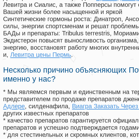
Левитра и Сиалис, а также Попперсы помогут
Вашей жизни более насыщенной и яркой
Синтетические гормоны роста
: Динатроп, Анс
силы, энергии спортсменам и решат проблем
БАДы и препараты:
Tribulus terrestris, Мориа
Экдистерон повысят выносливость организма,
энергию, восстановят работу многих внутренн
и,
Левитра цены Пермь
.
Несколько причино объясняющих По
именно у нас?
* Мы являемся первым и единственным на те
представителем по продаже препаратов дже
Адлере
, силденафила
,
Виагра Заказать Через
других известных препаратов
* качество препаратов гарантируется офици
препаратов и успешно подтверждается годам
* для стестинельных и скромных клиентов, ко