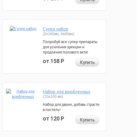
Супер набор
(2х160мг, 4х80мг)
Попробуй все супер препараты
для усиления эрекции и
продления полового акта!
от 158
Р
Купить
Набор для влюбленных
(10х100 мг)
Набор для двоих, добавь страсти
в постель!
от 120
Р
Купить