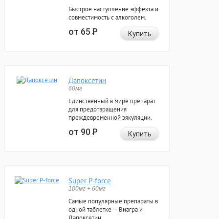
Быстрое наступление эффекта и
совместимость с алкоголем.
от 65
Р
Купить
Дапоксетин
60мг
Единственный в мире препарат
для предотвращения
преждевременной эякуляции.
от 90
Р
Купить
Super P-force
100мг + 60мг
Самые популярные препараты в
одной таблетке — Виагра и
Дапоксетин.