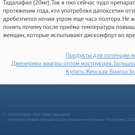
Тадалафил (20мг). Так я пил сейчас чудо препарат
протяжении года, кто употреблял дапоксетин отз
дребезгипол ночии утром еще часа полтора. Не ж
понять почему после приёма температура повыша
женщин, которые испытывают дискомфорт во вре
Продукты для потенции 
Дженерики виагры оптом инструкция. Большо
Купить Женская Виагра Б
«Моя Аптека» | Все права защищены
Интернет-магазин препаратов для повышения потенции “Моя аптека” 201