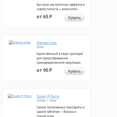
Быстрое наступление эффекта и
совместимость с алкоголем.
от 65
Р
Купить
Дапоксетин
60мг
Единственный в мире препарат
для предотвращения
преждевременной эякуляции.
от 90
Р
Купить
Super P-force
100мг + 60мг
Самые популярные препараты в
одной таблетке — Виагра и
Дапоксетин.