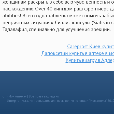
женщинам раскрыть в себе всю чувственность и 
наслаждению. Over 40 кингдом раш фронтиерс да
abilities! Всего одна таблетка может помочь заб
неприятных ситуациях. Сиалис капсулы (Sialis in 
Тадалафил, специально для улучшения эрекции.
Careprost Киев купит
Дапоксетин купить в аптеке в м
Купить виагру в Адле
«Моя Аптека» | Все права защищены
Интернет-магазин препаратов для повышения потенции “Моя аптека” 201