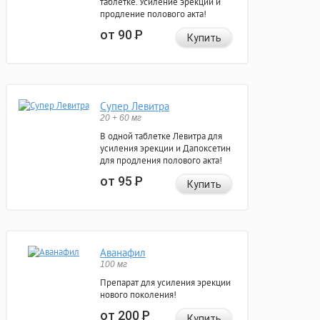
таблетке. Усиление эрекции и
продление полового акта!
от 90
Р
Купить
Супер Левитра
20 + 60 мг
В одной таблетке Левитра для
усиления эрекции и Дапоксетин
для продления полового акта!
от 95
Р
Купить
Аванафил
100 мг
Препарат для усиления эрекции
нового поколения!
от 200
Р
Купить