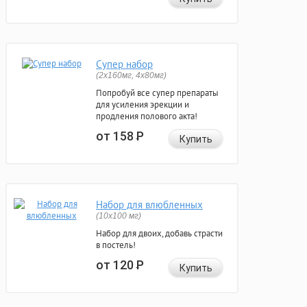
Супер набор
(2х160мг, 4х80мг)
Попробуй все супер препараты
для усиления эрекции и
продления полового акта!
от 158
Р
Купить
Набор для влюбленных
(10х100 мг)
Набор для двоих, добавь страсти
в постель!
от 120
Р
Купить