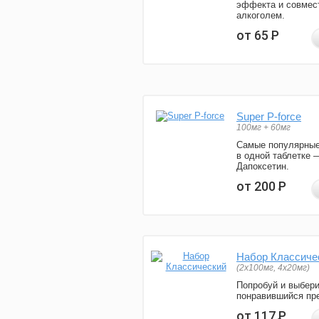
эффекта и совмес
алкоголем.
от 65
Р
Super P-force
100мг + 60мг
Самые популярные
в одной таблетке 
Дапоксетин.
от 200
Р
Набор Классиче
(2x100мг, 4x20мг)
Попробуй и выбер
понравившийся пре
от 117
Р