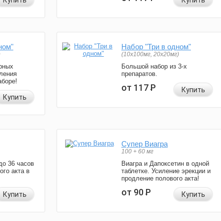
Купить
Купить
ном"
Набор "Три в одном"
)
(10x100мг, 20x20мг)
рных
Большой набор из 3-х
ления
препаратов.
аборе!
от 117
Р
Купить
Купить
Супер Виагра
100 + 60 мг
до 36 часов
Виагра и Дапоксетин в одной
ого акта в
таблетке. Усиление эрекции и
продление полового акта!
от 90
Р
Купить
Купить