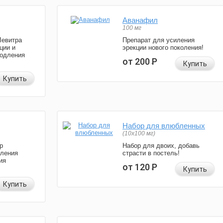
Аванафил
100 мг
Левитра
Препарат для усиления
ции и
эрекции нового поколения!
родления
от 200
Р
Купить
Купить
Набор для влюбленных
(10х100 мг)
р
Набор для двоих, добавь
иления
страсти в постель!
ия
от 120
Р
Купить
Купить