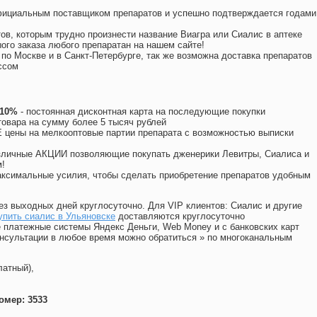
официальным поставщиком препаратов и успешно подтверждается годами
ов, которым трудно произнести название Виагра или Сиалис в аптеке
ого заказа любого препаратан на нашем сайте!
 по Москве и в Санкт-Петербурге, так же возможна доставка препаратов
ссом
 10%
- постоянная дисконтная карта на последующие покупки
товара на сумму более 5 тысяч рублей
цены на мелкооптовые партии препарата с возможностью выписки
различные АКЦИИ позволяющие покупать дженерики Левитры, Сиалиса и
!
ксимальные усилия, чтобы сделать приобретение препаратов удобным
ез выходных дней круглосуточно. Для VIP клиентов: Сиалис и другие
упить сиалис в Ульяновске
доставляются круглосуточно
 платежные системы Яндекс Деньги, Web Money и с банковских карт
консультации в любое время можно обратиться
»
по многоканальным
латный),
омер: 3533