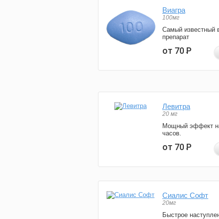
Виагра
100мг
Самый известный 
препарат
от 70
Р
Левитра
20 мг
Мощный эффект н
часов.
от 70
Р
Сиалис Софт
20мг
Быстрое наступле