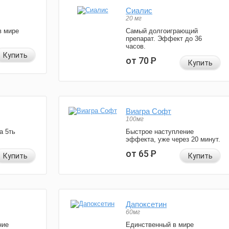
Сиалис
20 мг
в мире
Самый долгоиграющий
препарат. Эффект до 36
часов.
Купить
от 70
Р
Купить
Виагра Софт
100мг
а 5ть
Быстрое наступление
эффекта, уже через 20 минут.
от 65
Р
Купить
Купить
Дапоксетин
60мг
ние
Единственный в мире