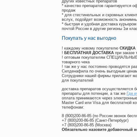
других известных препаратов
* качество препаратов гарантируется 
продаж
* для стестинельных и скромных клиент
вслух, подойдет возможность анонимны
* быстрая и удобная доставка курьером
почтой России в другие регионы 1м кла
Покупать у нас выгодно
! каждому новому покупателю
СКИДКА
!
БЕСПЛАТНАЯ ДОСТАВКА
при заказе 
! оптовым покупателям СПЕЦИАЛЬНЫЕ 
товарного чека
! так же у нас постоянно проводятся 
Силденафила по очень выгодным ценам
Cотрудники нашей фирмы прилагают ма
для покупателей
доставка препаратов осуществляется б
препараты для потенции, а так же
Где к
оплата принимаются через электронные
Master Card или Visa для бесплатной 
телефонам:
8
(800
)200-86-85
(
по России звонок бесп
+7
(800
)200-86-85
(
Санкт-Петербург)
+7
(800
)200-86-85
(
Москва)
Обязательно назовите добавочный н