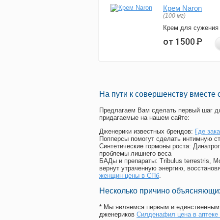
Крем Naron
(100 мг)
Крем для сужения
от 1500
Р
На пути к совершенству вместе 
Предлагаем Вам сделать первый шаг дл
придагаемые на нашем сайте:
Дженерики известных брендов:
Где зак
Попперсы помогут сделать интимную с
Синтетические гормоны роста
: Динатро
проблемы лишнего веса
БАДы и препараты:
Tribulus terrestris
вернут утраченную энергию, восстановя
женщин цены в СПб
.
Несколько причино объясняющих
* Мы являемся первым и единственным 
дженериков
Силденафил цена в аптеке