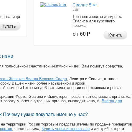
Сиалис 5 мг
5мг
 влагалища
Терапевтическая дозировка
Сиалиса для курсового
приема
Купить
от 60
Р
Купить
с нами
я полноценной счастливой инитмной жизни. Вам помогут средства,
азать Женская Виагра Верхняя Салда
, Левитра и Сиалис, а также
торону Вашей жизни более насыщенной и яркой
п, Ансомон и Гетропин добавят силы, энергии спортсменам и решат
, Мориамин Форте, Guarana и Экдистерон повысят выносливость организма,
т работу многих внутренних органов, омолодят кожу, и,
Виагра для
 Почему нужно покупать именно у нас?
на территории России торговым представителем по продаже препаратов
 ростов
, силденафила
,
Купить через интернет sup
и дистрибьютором