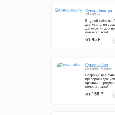
Супер Левитра
20 + 60 мг
В одной таблетке 
для усиления эрек
Дапоксетин для п
полового акта!
от 95
Р
Супер набор
(2х160мг, 4х80мг)
Попробуй все супе
препараты для ус
эрекции и продлен
полового акта!
от 158
Р