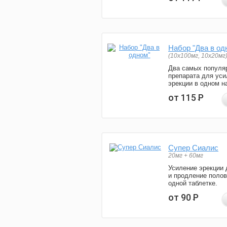
Набор "Два в од
(10x100мг, 10x20мг
Два самых популя
препарата для уси
эрекции в одном н
от 115
Р
Супер Сиалис
20мг + 60мг
Усиление эрекции 
и продление полов
одной таблетке.
от 90
Р