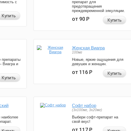
тимость с
препарат для
предотвращения
преждевременной эякуляции.
Купить
от 90
Р
Купить
Женская Виагра
100мг
 препараты
Новые, яркие ощущения для
— Виагра и
девушек и женщин.
от 116
Р
Купить
Купить
ский
Софт набор
(3x100мг, 3x20мг)
и наиболее
Выбери софт-препарат на
парат.
свой вкус!
от 117
Р