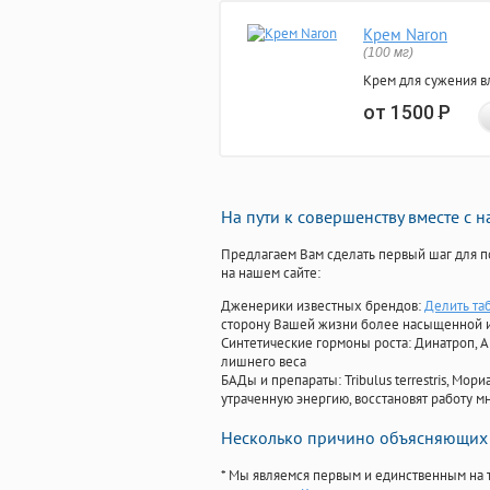
Крем Naron
(100 мг)
Крем для сужения в
от 1500
Р
На пути к совершенству вместе с 
Предлагаем Вам сделать первый шаг для п
на нашем сайте:
Дженерики известных брендов:
Делить та
сторону Вашей жизни более насыщенной 
Синтетические гормоны роста
: Динатроп, 
лишнего веса
БАДы и препараты:
Tribulus terrestris, М
утраченную энергию, восстановят работу мн
Несколько причино объясняющих 
* Мы являемся первым и единственным на 