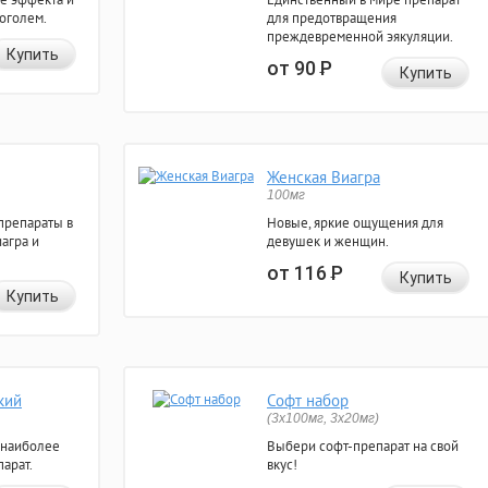
коголем.
для предотвращения
преждевременной эякуляции.
Купить
от 90
Р
Купить
Женская Виагра
100мг
препараты в
Новые, яркие ощущения для
агра и
девушек и женщин.
от 116
Р
Купить
Купить
кий
Софт набор
(3x100мг, 3x20мг)
 наиболее
Выбери софт-препарат на свой
арат.
вкус!