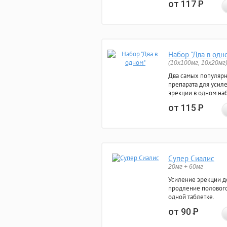
от 117
Р
Набор "Два в одн
(10x100мг, 10x20мг
Два самых популяр
препарата для усил
эрекции в одном на
от 115
Р
Супер Сиалис
20мг + 60мг
Усиление эрекции до
продление полового
одной таблетке.
от 90
Р