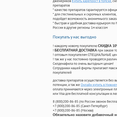
дженериков
Купить карепрост в томске
, с
препаратов
* качество препаратов гарантируется офи
* для стестинельных и скромных клиентов,
подойдет возможность анонимныого заказа
* быстрая и удобная доставка курьером по 
России в другие регионы 1м классом
Покупать у нас выгодно
! каждому новому покупателю
СКИДКА 1
!
при заказе т
БЕСПЛАТНАЯ ДОСТАВКА
! оптовым покупателям СПЕЦИАЛЬНЫЕ цены
! так же у нас постоянно проводятся раз
Силденафила по очень выгодным ценам!
Cотрудники нашей фирмы прилагают макси
покупателей
доставка препаратов осуществляется без в
потенции, а так же
Онлайн купить в Нижне
оплата принимаются через электронные пл
или Visa для бесплатной консультации в л
8
(800
)200-86-85
(
по России звонок беспла
+7
(800
)200-86-85
(
Санкт-Петербург)
+7
(800
)200-86-85
(
Москва)
Обязательно назовите добавочный н