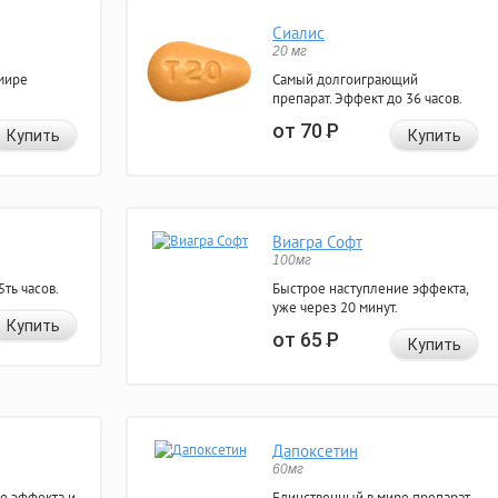
Сиалис
20 мг
мире
Самый долгоиграющий
препарат. Эффект до 36 часов.
от 70
Р
Купить
Купить
Виагра Софт
100мг
ть часов.
Быстрое наступление эффекта,
уже через 20 минут.
Купить
от 65
Р
Купить
Дапоксетин
60мг
е эффекта и
Единственный в мире препарат