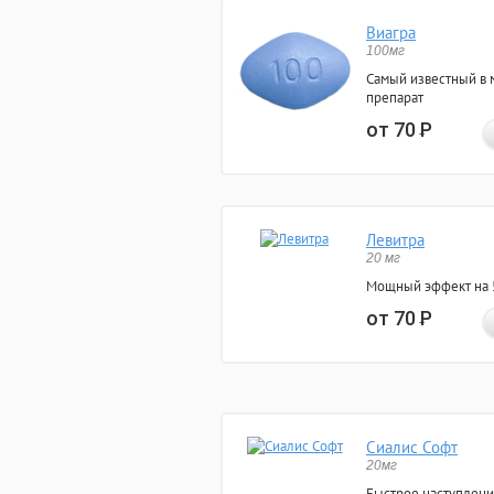
Виагра
100мг
Самый известный в 
препарат
от 70
Р
Левитра
20 мг
Мощный эффект на 5
от 70
Р
Сиалис Софт
20мг
Быстрое наступлени