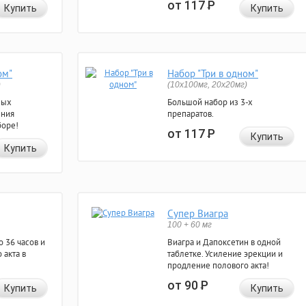
от 117
Р
Купить
Купить
ом"
Набор "Три в одном"
)
(10x100мг, 20x20мг)
ных
Большой набор из 3-х
ения
препаратов.
боре!
от 117
Р
Купить
Купить
Супер Виагра
100 + 60 мг
 36 часов и
Виагра и Дапоксетин в одной
 акта в
таблетке. Усиление эрекции и
продление полового акта!
от 90
Р
Купить
Купить