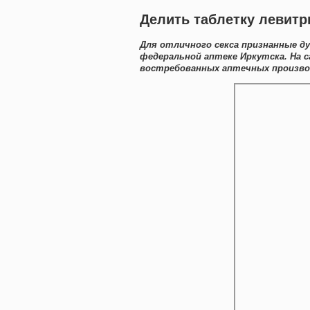
Делить таблетку левит
Для отличного секса признанные д
федеральной аптеке Иркутска. На 
востребованных аптечных производ