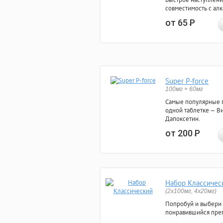
совместимость с ал
от 65
Р
Super P-force
100мг + 60мг
Самые популярные 
одной таблетке — Ви
Дапоксетин.
от 200
Р
Набор Классичес
(2x100мг, 4x20мг)
Попробуй и выбери
понравившийся преп