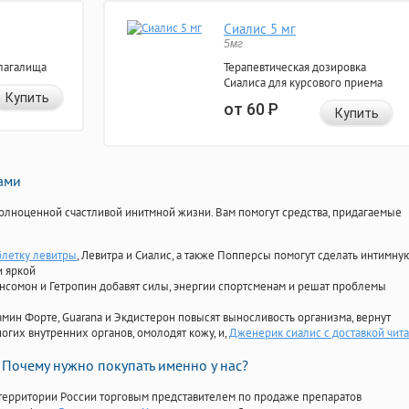
Сиалис 5 мг
5мг
лагалища
Терапевтическая дозировка
Сиалиса для курсового приема
Купить
от 60
Р
Купить
нами
олноценной счастливой инитмной жизни. Вам помогут средства, придагаемые
блетку левитры
, Левитра и Сиалис, а также Попперсы помогут сделать интимну
и яркой
Ансомон и Гетропин добавят силы, энергии спортсменам и решат проблемы
ориамин Форте, Guarana и Экдистерон повысят выносливость организма, вернут
огих внутренних органов, омолодят кожу, и,
Дженерик сиалис с доставкой чита
Почему нужно покупать именно у нас?
территории России торговым представителем по продаже препаратов