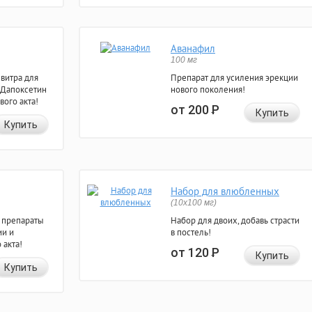
Аванафил
100 мг
евитра для
Препарат для усиления эрекции
 Дапоксетин
нового поколения!
вого акта!
от 200
Р
Купить
Купить
Набор для влюбленных
(10х100 мг)
 препараты
Набор для двоих, добавь страсти
ии и
в постель!
 акта!
от 120
Р
Купить
Купить