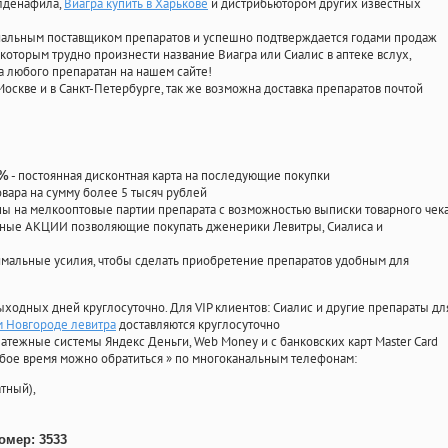
илденафила
,
Виагра купить в Харькове
и дистрибьютором других известных
циальным поставщиком препаратов и успешно подтверждается годами продаж
 которым трудно произнести название Виагра или Сиалис в аптеке вслух,
 любого препаратан на нашем сайте!
Москве и в Санкт-Петербурге, так же возможна доставка препаратов почтой
- постоянная дисконтная карта на последующие покупки
0%
овара на сумму более 5 тысяч рублей
 на мелкооптовые партии препарата с возможностью выписки товарного чек
личные АКЦИИ позволяющие покупать дженерики Левитры, Сиалиса и
мальные усилия, чтобы сделать приобретение препаратов удобным для
ыходных дней круглосуточно. Для VIP клиентов: Сиалис и другие препараты дл
м Новгороде левитра
доставляются круглосуточно
атежные системы Яндекс Деньги, Web Money и с банковских карт Master Card
юбое время можно обратиться
»
по многоканальным телефонам:
тный),
омер: 3533