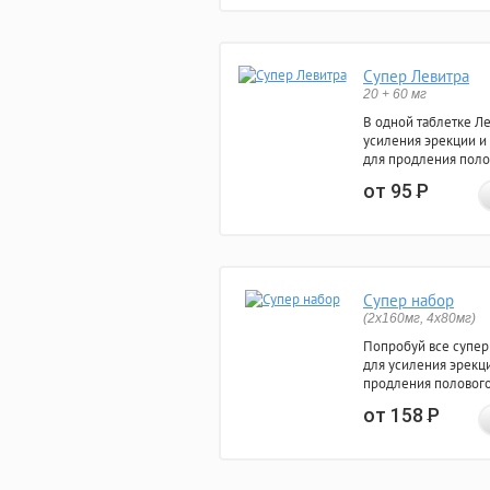
Супер Левитра
20 + 60 мг
В одной таблетке Л
усиления эрекции и
для продления поло
от 95
Р
Супер набор
(2х160мг, 4х80мг)
Попробуй все супер
для усиления эрекц
продления полового
от 158
Р