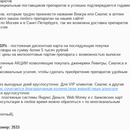
аратов
официальным поставщиком препаратов и успешно подтверждается годами
ов, которым трудно произнести название Виагра или Сиалис в аптеке
ого заказа любого препаратан на нашем сайте!
 по Москве и в Санкт-Петербурге, так же возможна доставка препаратов
ссом
 10%
- постоянная дисконтная карта на последующие покупки
товара на сумму более 5 тысяч рублей
цены на мелкооптовые партии препарата с возможностью выписки
различные АКЦИИ позволяющие покупать дженерики Левитры, Сиалиса и
!
ксимальные усилия, чтобы сделать приобретение препаратов удобным
ез выходных дней круглосуточно. Для VIP клиентов: Сиалис и другие
ис сочетается благоразумным количеством жирной пищи алкоголя
я круглосуточно
 платежные системы Яндекс Деньги, Web Money и с банковских карт
консультации в любое время можно обратиться
»
по многоканальным
латный),
омер: 3533