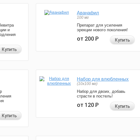
Аванафил
100 мг
Левитра
Препарат для усиления
ции и
эрекции нового поколения!
родления
от 200
Р
Купить
Купить
Набор для влюбленных
(10х100 мг)
р
Набор для двоих, добавь
иления
страсти в постель!
ия
от 120
Р
Купить
Купить