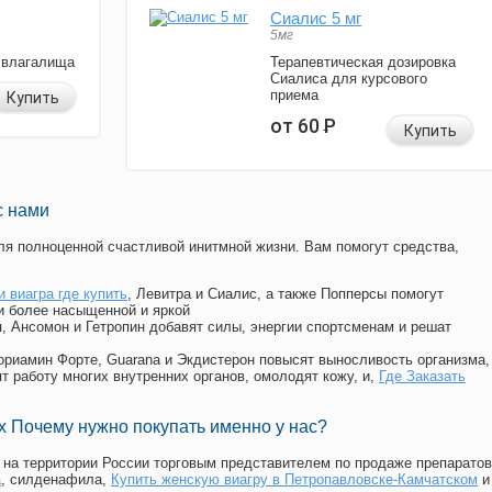
Сиалис 5 мг
5мг
 влагалища
Терапевтическая дозировка
Сиалиса для курсового
приема
Купить
от 60
Р
Купить
с нами
я полноценной счастливой инитмной жизни. Вам помогут средства,
и виагра где купить
, Левитра и Сиалис, а также Попперсы помогут
и более насыщенной и яркой
п, Ансомон и Гетропин добавят силы, энергии спортсменам и решат
, Мориамин Форте, Guarana и Экдистерон повысят выносливость организма,
т работу многих внутренних органов, омолодят кожу, и,
Где Заказать
 Почему нужно покупать именно у нас?
на территории России торговым представителем по продаже препаратов
а
, силденафила
,
Купить женскую виагру в Петропавловске-Камчатском
и