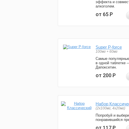
эффекта и совмес
алкоголем.
от 65
Р
Super P-force
100мг + 60мг
Самые популярные
в одной таблетке 
Дапоксетин.
от 200
Р
Набор Классиче
(2x100мг, 4x20мг)
Попробуй и выбер
понравившийся пре
от 117
Р