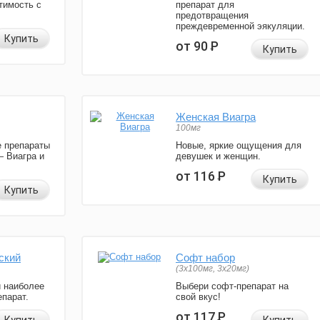
тимость с
препарат для
предотвращения
преждевременной эякуляции.
Купить
от 90
Р
Купить
Женская Виагра
100мг
 препараты
Новые, яркие ощущения для
— Виагра и
девушек и женщин.
от 116
Р
Купить
Купить
ский
Софт набор
(3x100мг, 3x20мг)
и наиболее
Выбери софт-препарат на
парат.
свой вкус!
от 117
Р