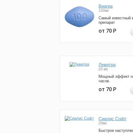
Виагра
100мг
Самый известный 
препарат
от 70
Р
Левитра
20 мг
Мощный эффект н
часов.
от 70
Р
Сиалис Софт
20мг
Быстрое наступле