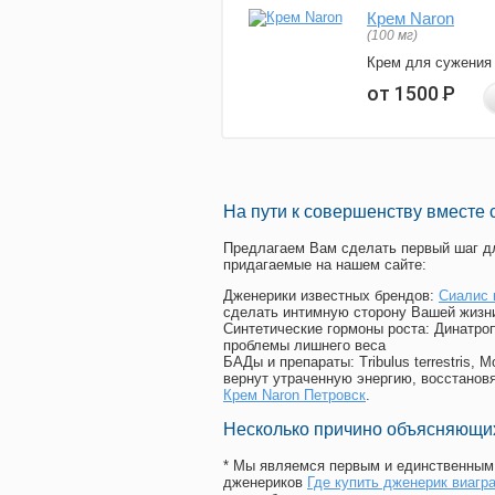
Крем Naron
(100 мг)
Крем для сужения
от 1500
Р
На пути к совершенству вместе 
Предлагаем Вам сделать первый шаг дл
придагаемые на нашем сайте:
Дженерики известных брендов:
Сиалис 
сделать интимную сторону Вашей жизн
Синтетические гормоны роста
: Динатро
проблемы лишнего веса
БАДы и препараты:
Tribulus terrestris
вернут утраченную энергию, восстановя
Крем Naron Петровск
.
Несколько причино объясняющих
* Мы являемся первым и единственным 
дженериков
Где купить дженерик виагр