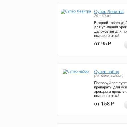
Супер Левитра
20 + 60 мг
В одной таблетке 
для усиления эрек
Дапоксетин для п
полового акта!
от 95
Р
Супер набор
(2х160мг, 4х80мг)
Попробуй все супе
препараты для ус
эрекции и продлен
полового акта!
от 158
Р