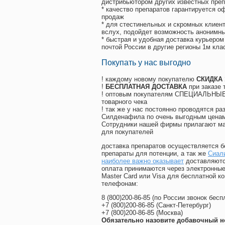
дистрибьютором других известных преп
* качество препаратов гарантируется 
продаж
* для стестинельных и скромных клиент
вслух, подойдет возможность анонимны
* быстрая и удобная доставка курьером
почтой России в другие регионы 1м кла
Покупать у нас выгодно
! каждому новому покупателю
СКИДКА
!
БЕСПЛАТНАЯ ДОСТАВКА
при заказе 
! оптовым покупателям СПЕЦИАЛЬНЫЕ 
товарного чека
! так же у нас постоянно проводятся 
Силденафила по очень выгодным ценам
Cотрудники нашей фирмы прилагают ма
для покупателей
доставка препаратов осуществляется б
препараты для потенции, а так же
Сиал
наиболее важно оказывает
доставляютс
оплата принимаются через электронные
Master Card или Visa для бесплатной 
телефонам:
8
(800
)200-86-85
(
по России звонок бесп
+7
(800
)200-86-85
(
Санкт-Петербург)
+7
(800
)200-86-85
(
Москва)
Обязательно назовите добавочный н