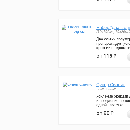
Набор "Два в од
(10x100мг, 10x20мг
Два самых популя
препарата для уси
эрекции в одном н
от 115
Р
Супер Сиалис
20мг + 60мг
Усиление эрекции 
и продление полов
одной таблетке.
от 90
Р