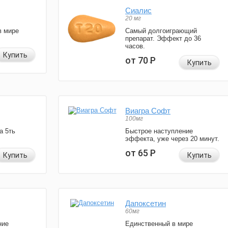
Сиалис
20 мг
в мире
Самый долгоиграющий
препарат. Эффект до 36
часов.
Купить
от 70
Р
Купить
Виагра Софт
100мг
а 5ть
Быстрое наступление
эффекта, уже через 20 минут.
от 65
Р
Купить
Купить
Дапоксетин
60мг
ние
Единственный в мире