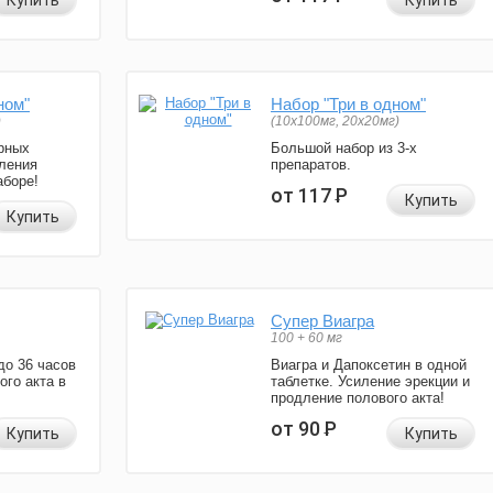
Купить
Купить
ном"
Набор "Три в одном"
)
(10x100мг, 20x20мг)
рных
Большой набор из 3-х
ления
препаратов.
аборе!
от 117
Р
Купить
Купить
Супер Виагра
100 + 60 мг
до 36 часов
Виагра и Дапоксетин в одной
ого акта в
таблетке. Усиление эрекции и
продление полового акта!
от 90
Р
Купить
Купить