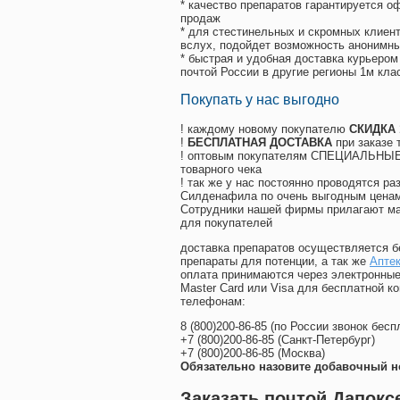
* качество препаратов гарантируется 
продаж
* для стестинельных и скромных клиент
вслух, подойдет возможность анонимны
* быстрая и удобная доставка курьером
почтой России в другие регионы 1м кла
Покупать у нас выгодно
! каждому новому покупателю
СКИДКА
!
БЕСПЛАТНАЯ ДОСТАВКА
при заказе 
! оптовым покупателям СПЕЦИАЛЬНЫЕ 
товарного чека
! так же у нас постоянно проводятся 
Силденафила по очень выгодным ценам
Cотрудники нашей фирмы прилагают ма
для покупателей
доставка препаратов осуществляется б
препараты для потенции, а так же
Аптек
оплата принимаются через электронные
Master Card или Visa для бесплатной 
телефонам:
8
(800
)200-86-85
(
по России звонок бесп
+7
(800
)200-86-85
(
Санкт-Петербург)
+7
(800
)200-86-85
(
Москва)
Обязательно назовите добавочный н
Заказать почтой Дапокс