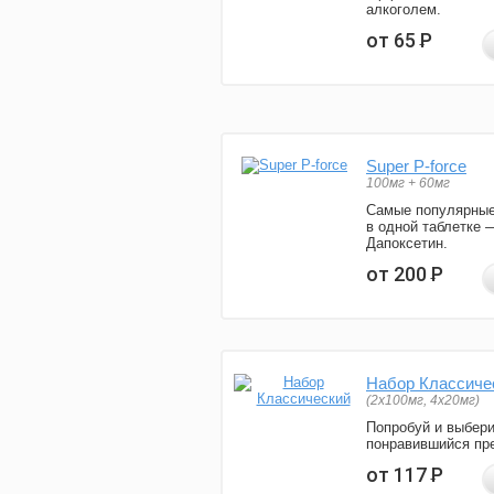
алкоголем.
от 65
Р
Super P-force
100мг + 60мг
Самые популярные
в одной таблетке 
Дапоксетин.
от 200
Р
Набор Классиче
(2x100мг, 4x20мг)
Попробуй и выбер
понравившийся пре
от 117
Р