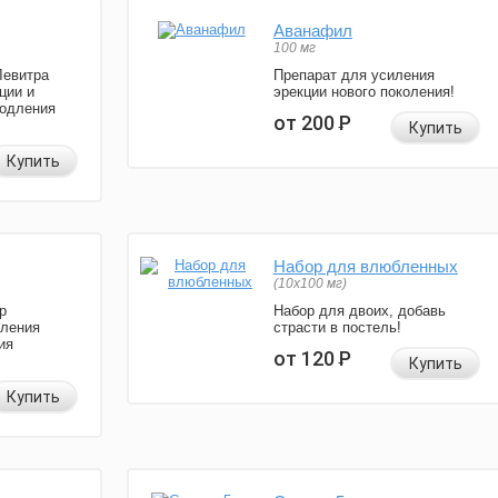
Аванафил
100 мг
Левитра
Препарат для усиления
ции и
эрекции нового поколения!
родления
от 200
Р
Купить
Купить
Набор для влюбленных
(10х100 мг)
р
Набор для двоих, добавь
иления
страсти в постель!
ия
от 120
Р
Купить
Купить