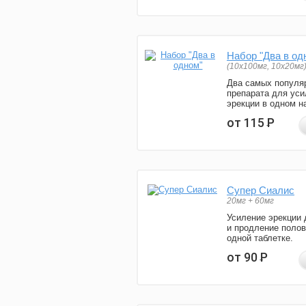
Набор "Два в од
(10x100мг, 10x20мг
Два самых популя
препарата для уси
эрекции в одном н
от 115
Р
Супер Сиалис
20мг + 60мг
Усиление эрекции 
и продление полов
одной таблетке.
от 90
Р