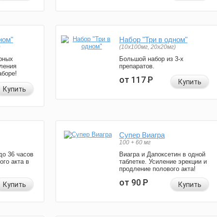
ном"
Набор "Три в одном"
)
(10x100мг, 20x20мг)
рных
Большой набор из 3-х
ления
препаратов.
аборе!
от 117
Р
Купить
Купить
Супер Виагра
100 + 60 мг
до 36 часов
Виагра и Дапоксетин в одной
ого акта в
таблетке. Усиление эрекции и
продление полового акта!
от 90
Р
Купить
Купить