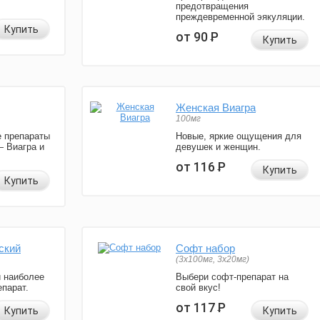
предотвращения
преждевременной эякуляции.
Купить
от 90
Р
Купить
Женская Виагра
100мг
 препараты
Новые, яркие ощущения для
— Виагра и
девушек и женщин.
от 116
Р
Купить
Купить
ский
Софт набор
(3x100мг, 3x20мг)
и наиболее
Выбери софт-препарат на
парат.
свой вкус!
от 117
Р
Купить
Купить