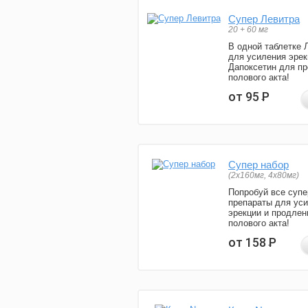
Супер Левитра
20 + 60 мг
В одной таблетке 
для усиления эрек
Дапоксетин для п
полового акта!
от 95
Р
Супер набор
(2х160мг, 4х80мг)
Попробуй все супе
препараты для ус
эрекции и продлен
полового акта!
от 158
Р