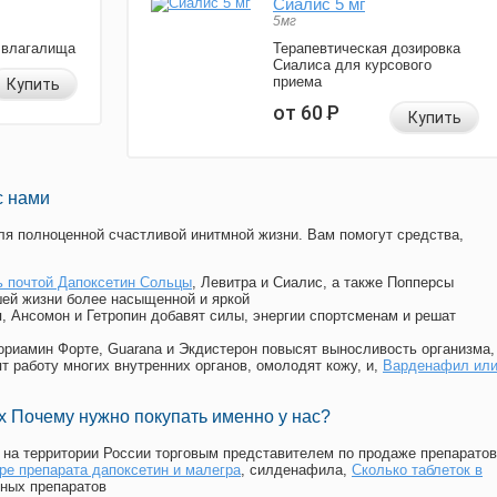
Сиалис 5 мг
5мг
 влагалища
Терапевтическая дозировка
Сиалиса для курсового
приема
Купить
от 60
Р
Купить
с нами
я полноценной счастливой инитмной жизни. Вам помогут средства,
ь почтой Дапоксетин Сольцы
, Левитра и Сиалис, а также Попперсы
ей жизни более насыщенной и яркой
п, Ансомон и Гетропин добавят силы, энергии спортсменам и решат
, Мориамин Форте, Guarana и Экдистерон повысят выносливость организма,
т работу многих внутренних органов, омолодят кожу, и,
Варденафил ил
 Почему нужно покупать именно у нас?
на территории России торговым представителем по продаже препаратов
ре препарата дапоксетин и малегра
, силденафила
,
Сколько таблеток в
ных препаратов