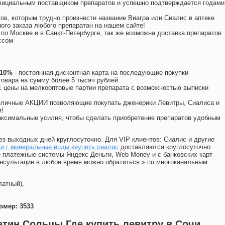
официальным поставщиком препаратов и успешно подтверждается годами
ов, которым трудно произнести название Виагра или Сиалис в аптеке
ого заказа любого препаратан на нашем сайте!
 по Москве и в Санкт-Петербурге, так же возможна доставка препаратов
ссом
 10%
- постоянная дисконтная карта на последующие покупки
товара на сумму более 5 тысяч рублей
цены на мелкооптовые партии препарата с возможностью выписки
различные АКЦИИ позволяющие покупать дженерики Левитры, Сиалиса и
!
ксимальные усилия, чтобы сделать приобретение препаратов удобным
ез выходных дней круглосуточно. Для VIP клиентов: Сиалис и другие
и г минеральные воды кеупить сеалис
доставляются круглосуточно
 платежные системы Яндекс Деньги, Web Money и с банковских карт
консультации в любое время можно обратиться
»
по многоканальным
латный),
омер: 3533
етин Сольцы Где купить левитру в Сочи