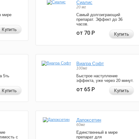
Сиалис
20 мг
в мире
Самый долгоиграющий
препарат. Эффект до 36
часов.
Купить
от 70
Р
Купить
Виагра Софт
100мг
а 5ть
Быстрое наступление
эффекта, уже через 20 минут.
от 65
Р
Купить
Купить
Дапоксетин
60мг
ние
Единственный в мире
тимость с
препарат для