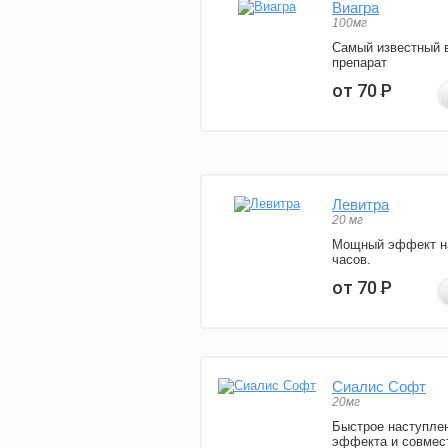
Виагра
100мг
Самый известный 
препарат
от 70
Р
Левитра
20 мг
Мощный эффект н
часов.
от 70
Р
Сиалис Софт
20мг
Быстрое наступле
эффекта и совмес