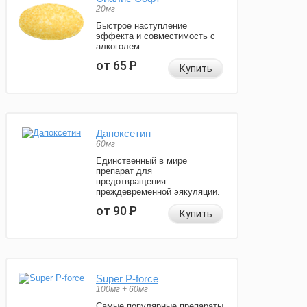
20мг
Быстрое наступление
эффекта и совместимость с
алкоголем.
от 65
Р
Купить
Дапоксетин
60мг
Единственный в мире
препарат для
предотвращения
преждевременной эякуляции.
от 90
Р
Купить
Super P-force
100мг + 60мг
Самые популярные препараты