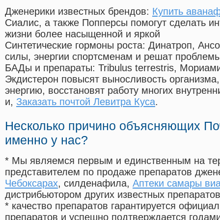
Дженерики известных брендов:
Купить аванафи
Сиалис, а также Попперсы помогут сделать и
жизни более насыщенной и яркой
Синтетические гормоны роста
: Динатроп, Анс
силы, энергии спортсменам и решат проблем
БАДы и препараты:
Tribulus terrestris, Мориа
Экдистерон повысят выносливость организма,
энергию, восстановят работу многих внутренн
и,
Заказать почтой Левитра Куса
.
Несколько причино объясняющих По
именно у нас?
* Мы являемся первым и единственным на те
представителем по продаже препаратов дже
Чебоксарах
, силденафила
,
Аптеки самары виа
дистрибьютором других известных препарато
* качество препаратов гарантируется офици
препаратов и успешно подтверждается годам