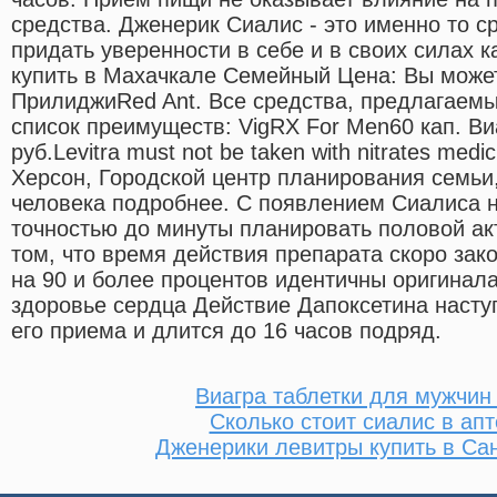
средства. Дженерик Сиалис - это именно то с
придать уверенности в себе и в своих силах
купить в Махачкале Семейный Цена: Вы может
ПрилиджиRed Ant. Все средства, предлагаем
список преимуществ: VigRX For Men60 кап. Ви
руб.Levitra must not be taken with nitrates medic
Херсон, Городской центр планирования семьи,
человека подробнее. С появлением Сиалиса н
точностью до минуты планировать половой акт
том, что время действия препарата скоро зак
на 90 и более процентов идентичны оригинала
здоровье сердца Действие Дапоксетина наступ
его приема и длится до 16 часов подряд.
Виагра таблетки для мужчин 
Сколько стоит сиалис в ап
Дженерики левитры купить в Сан