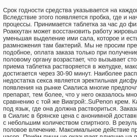
Срок годности средства указывается на каждо
Вследствие этого появляется пробка, где и н
процессы. Принимается таблетка за час до фи
Роаккутан может восстановить работу жировы
уменьшая выделение ими сала, которое и ест
размножения там бактерий. Мы не просим пре
подобное, оплата заказа только при получение
половому органу возрастает, что вызывает ст
приема таблетка растворяется в желудке, ма
достигается через 30-90 минут. Наиболее рас
недостатка секса является эректильная дисф
появления на рынке Сиалиса многие предпочл
препарат, тем более, что у него оказалось м
сравнению с той же Виагрой:.SuPenon крем. К
под язык, где она должна раствориться. Зака
в Сиалис в брянске цена с анонимной достав
с небольшим количеством спиртного. В результ
половое влечение. Максимальное действие пр
часов. Приём пищи не оказывает влияние на 