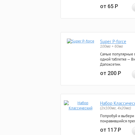
от 65
Р
Super P-force
100мг + 60мг
Самые популярные 
одной таблетке — Ви
Дапоксетин.
от 200
Р
Набор Классичес
(2x100мг, 4x20мг)
Попробуй и выбери
понравившийся преп
от 117
Р