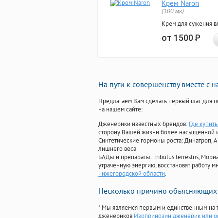
Крем Naron
(100 мг)
Крем для сужения в
от 1500
Р
На пути к совершенству вместе с 
Предлагаем Вам сделать первый шаг для п
на нашем сайте:
Дженерики известных брендов:
Где купить
сторону Вашей жизни более насыщенной 
Синтетические гормоны роста
: Динатроп, 
лишнего веса
БАДы и препараты:
Tribulus terrestris, М
утраченную энергию, восстановят работу мн
нижегородской области
.
Несколько причино объясняющих 
* Мы являемся первым и единственным на 
дженериков
Изопринозин дженерик или о