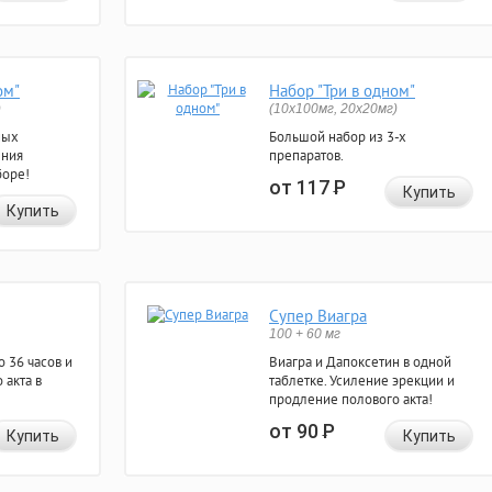
ом"
Набор "Три в одном"
)
(10x100мг, 20x20мг)
ных
Большой набор из 3-х
ения
препаратов.
боре!
от 117
Р
Купить
Купить
Супер Виагра
100 + 60 мг
 36 часов и
Виагра и Дапоксетин в одной
 акта в
таблетке. Усиление эрекции и
продление полового акта!
от 90
Р
Купить
Купить