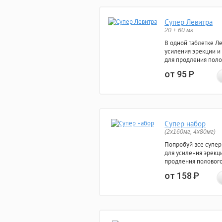
Супер Левитра
20 + 60 мг
В одной таблетке Л
усиления эрекции и
для продления поло
от 95
Р
Супер набор
(2х160мг, 4х80мг)
Попробуй все супер
для усиления эрекц
продления полового
от 158
Р