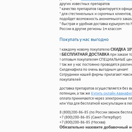
других известных препаратов
* качество препаратов гарантируется офи
* для стестинельных и скромных клиентов,
подойдет возможность анонимныого заказа
* быстрая и удобная доставка курьером по 
России в другие регионы 1м классом
Покупать у нас выгодно
! каждому новому покупателю
СКИДКА 1
!
при заказе т
БЕСПЛАТНАЯ ДОСТАВКА
! оптовым покупателям СПЕЦИАЛЬНЫЕ цены
! так же у нас постоянно проводятся раз
Силденафила по очень выгодным ценам!
Cотрудники нашей фирмы прилагают макси
покупателей
доставка препаратов осуществляется без в
потенции, а так же
Купить онлайн Аванафи
оплата принимаются через электронные пл
или Visa для бесплатной консультации в л
8
(800
)200-86-85
(
по России звонок беспла
+7
(800
)200-86-85
(
Санкт-Петербург)
+7
(800
)200-86-85
(
Москва)
Обязательно назовите добавочный н