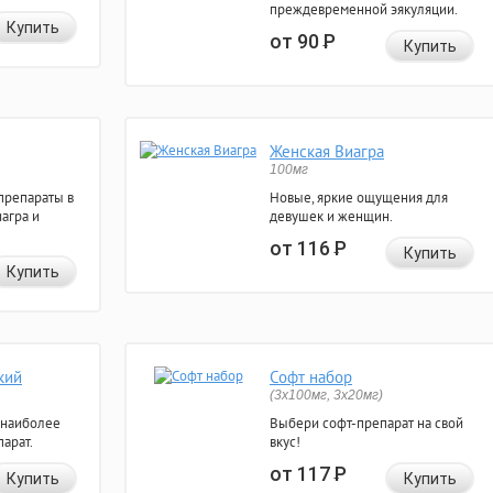
преждевременной эякуляции.
Купить
от 90
Р
Купить
Женская Виагра
100мг
препараты в
Новые, яркие ощущения для
агра и
девушек и женщин.
от 116
Р
Купить
Купить
кий
Софт набор
(3x100мг, 3x20мг)
 наиболее
Выбери софт-препарат на свой
арат.
вкус!
от 117
Р
Купить
Купить