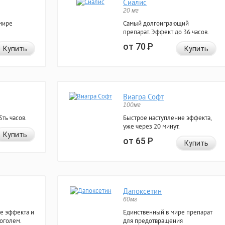
Сиалис
20 мг
мире
Самый долгоиграющий
препарат. Эффект до 36 часов.
от 70
Р
Купить
Купить
Виагра Софт
100мг
ть часов.
Быстрое наступление эффекта,
уже через 20 минут.
Купить
от 65
Р
Купить
Дапоксетин
60мг
е эффекта и
Единственный в мире препарат
коголем.
для предотвращения