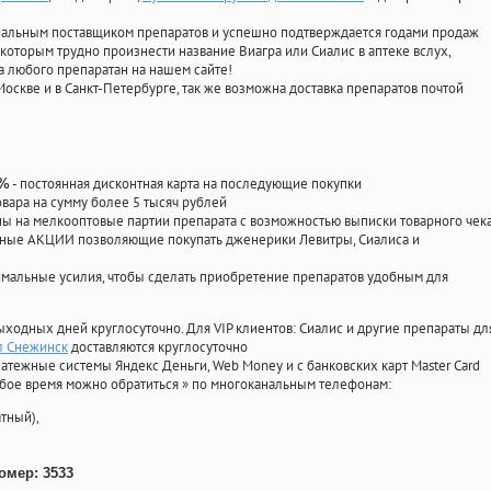
циальным поставщиком препаратов и успешно подтверждается годами продаж
 которым трудно произнести название Виагра или Сиалис в аптеке вслух,
 любого препаратан на нашем сайте!
Москве и в Санкт-Петербурге, так же возможна доставка препаратов почтой
- постоянная дисконтная карта на последующие покупки
0%
овара на сумму более 5 тысяч рублей
 на мелкооптовые партии препарата с возможностью выписки товарного чек
личные АКЦИИ позволяющие покупать дженерики Левитры, Сиалиса и
мальные усилия, чтобы сделать приобретение препаратов удобным для
ыходных дней круглосуточно. Для VIP клиентов: Сиалис и другие препараты дл
л Снежинск
доставляются круглосуточно
атежные системы Яндекс Деньги, Web Money и с банковских карт Master Card
юбое время можно обратиться
»
по многоканальным телефонам:
тный),
омер: 3533