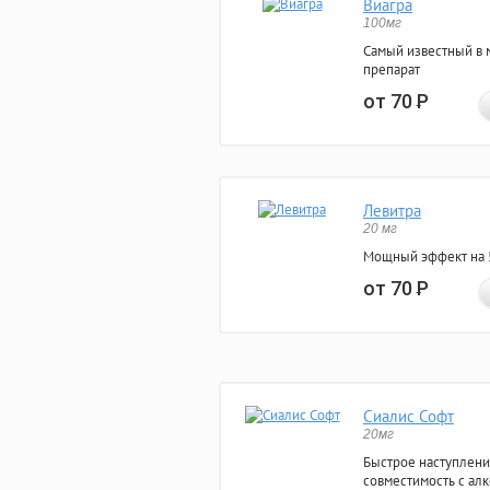
Виагра
100мг
Самый известный в 
препарат
от 70
Р
Левитра
20 мг
Мощный эффект на 5
от 70
Р
Сиалис Софт
20мг
Быстрое наступлени
совместимость с ал