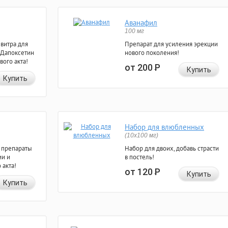
Аванафил
100 мг
евитра для
Препарат для усиления эрекции
 Дапоксетин
нового поколения!
вого акта!
от 200
Р
Купить
Купить
Набор для влюбленных
(10х100 мг)
 препараты
Набор для двоих, добавь страсти
ии и
в постель!
 акта!
от 120
Р
Купить
Купить