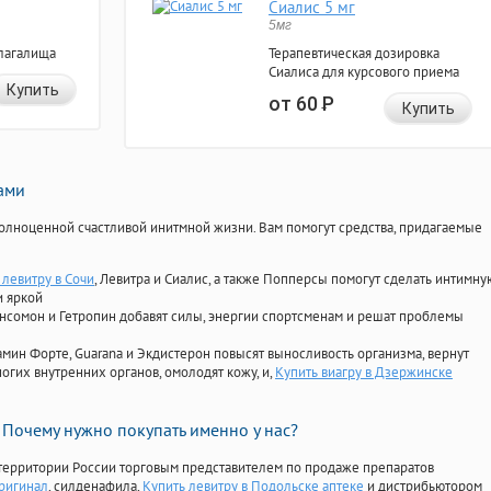
Сиалис 5 мг
5мг
лагалища
Терапевтическая дозировка
Сиалиса для курсового приема
Купить
от 60
Р
Купить
нами
олноценной счастливой инитмной жизни. Вам помогут средства, придагаемые
 левитру в Сочи
, Левитра и Сиалис, а также Попперсы помогут сделать интимну
и яркой
Ансомон и Гетропин добавят силы, энергии спортсменам и решат проблемы
ориамин Форте, Guarana и Экдистерон повысят выносливость организма, вернут
огих внутренних органов, омолодят кожу, и,
Купить виагру в Дзержинске
Почему нужно покупать именно у нас?
территории России торговым представителем по продаже препаратов
ригинал
, силденафила
,
Купить левитру в Подольске аптеке
и дистрибьютором