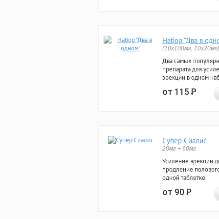
Набор "Два в одн
(10x100мг, 10x20мг
Два самых популяр
препарата для усил
эрекции в одном на
от 115
Р
Супер Сиалис
20мг + 60мг
Усиление эрекции до
продление полового
одной таблетке.
от 90
Р